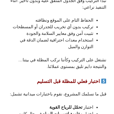
نبدأ التركيب وفق الجدول المتفق عليه وبدون تأخير. أثناء
التنفيذ نراعي:
الحفاظ التام على الموقع ونظافته
تركيب بدون أي تخريب للجدران أو المسطحات
تثبيت آمن وفق معايير السلامة والجودة
استخدام معدات احترافية لضمان الدقة في
التوازن والميل
نشتغل على التركيب وكأننا نركب المظلة في بيتنا…
والنتيجة دايم تليق بمستوى عملائنا.
اختبار فعلي للمظلة قبل التسليم
قبل ما نسلمك المشروع، نقوم باختبارات ميدانية تشمل:
تحمّل للرياح القوية
اختبار
مقاومة لتسربات المياه
اختبار
في حال كانت