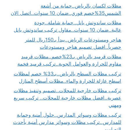
مظلات لكسان بالرياض..حماية من أشعة
الشمس35%خصم فوري..ضمان 10 سنوات..اتصل الان
مظلات ساندوتش بانل..حماية شاملة..جودة
عالية..ضمان 10 سنوات..مقاول تركيب ساندوتش بانل
هناجر ومستودعات الرياض..يبدأ بـ150ريال للمتر
حصرياً..افضل تصميم هناجر ومستودعات
مظلات قرميد بالرياض بـ23%خصم..مظلات قرميد
مقاوم للحرارة والعوامل الجوية..تركيب قرميد فخمة
تركيب مظلات السطح بالرياض..بـ33% خصم لمظلات
اسطح عازلة للحرارة والماء..مظلات أسطح المنازل
تركيب مظلات خارجية للمحلات..تصميم وتنفيذ مظلات
عصرية..افضل مظلات خارجية للمحلات.. تركيب سريع
ومهني
تركيب مظلات وسواتر المدارس..حلول أمنية وحماية
للمدارس..تركيب مظلات وسواتر مدارس أمنية بأحدث
التصاميم