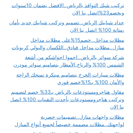
تركيب شبك النوافذ بالرياض..الافضل بضمان 10سنوات
وبخصم23%اتصل بنا الان
حداد شبابيك الرياض..تصميم وتركيب شبابيك حديد بأمان
،متانة 100% اتصل بنا الان
مظلات مداخل..خصم15%على مظلات مداخل
منازل..مظلات مداخل فنادق..اللكسان والبولي كربونات
شركة سواتر بالرياض..احموا احواشكم من أشعة
الشمس 100% والرياح.الأمطار بتصاميم سواتر مودرن
مظلات سيارات الخرج بتصاميم مبتكرة تمنحك الراحة
والأمان 100% بـ15%خصم فوري
مقاول هناجرومستودعات بالرياض بـ33% خصم لتصميم
وتركيب هناجرومستودعات بأحدث التقنيات 100% اتصل
بنا الان
مظلات واجهات منازل..تصميمات حصرية
لواجهتك..مظلات مصممة خصيصاً لجميع أنواع المنازل