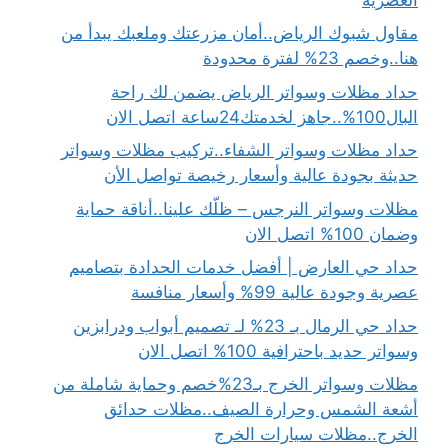
مقاول شبوك الرياض..أمان مزرعتك وملعبك يبدأ من
هنا..وخصم 23% لفترة محدودة
حداد مظلات وسواتر الرياض يضمن لك راحة
البال100%..جاهز لخدمتك24ساعة اتصل الان
حداد مظلات وسواتر الشفاء..تركيب مظلات وسواتر
حديثة بجودة عالية وأسعار رخيصة تواصل الأن
مظلات وسواتر النرجس – ظلّك علينا..أناقة حماية
وضمان 100% اتصل الان
حداد حي العارض | أفضل خدمات الحدادة بتصاميم
عصرية وجودة عالية 99% وأسعار منافسة
حداد حي الرمال بـ 23% لـ تصميم أبواب ودرابزين
وسواتر حديد باحترافية 100% اتصل الان
مظلات وسواتر الخرج بـ23%خصم وحماية شاملة من
أشعة الشمس وحرارة الصيف..مظلات حدائق
الخرج..مظلات سيارات الخرج