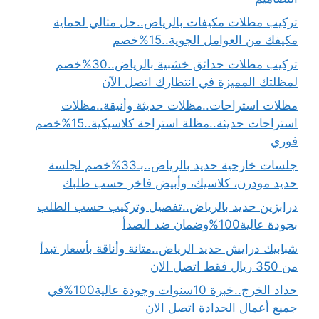
تركيب مظلات مكيفات بالرياض..حل مثالي لحماية
مكيفك من العوامل الجوية..15%خصم
تركيب مظلات حدائق خشبية بالرياض..30%خصم
لمظلتك المميزة في انتظارك اتصل الآن
مظلات استراحات..مظلات حديثة وأنيقة..مظلات
استراحات حديثة..مظلة استراحة كلاسيكية..15%خصم
فوري
جلسات خارجية حديد بالرياض..بـ33%خصم لجلسة
حديد مودرن، كلاسيك، وأبيض فاخر حسب طلبك
درابزين حديد بالرياض..تفصيل وتركيب حسب الطلب
بجودة عالية100%وضمان ضد الصدأ
شبابيك درايش حديد الرياض..متانة وأناقة بأسعار تبدأ
من 350 ريال فقط اتصل الان
حداد الخرج..خبرة 10سنوات وجودة عالية100%في
جميع أعمال الحدادة اتصل الان