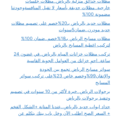
مظلات حدائق منزلية بالرياض..مظلات جلسات
خارجية..مظلات حديقة بأسعار لا تقبل المنافسةوجودتنا
مضمونة 100%
مظلات حديد بالرياض بـ20%خصم على تصميم مظلات
حديد مودرن..ضمان5سنوات
مظلات مسابح الرياض بـ18%خصم..ضمان 100%
لتركيب اغطية المسابح بالرياض
تركيب مظلات خزانات المياه بالرياض..في غضون 24
ساعة..احمِ خزانك من العوامل الجوية القاسية
سواتر مسابح الرياض تجمع بين الجودة
والإتقان99%وخصم خاص 23%على تركيب سواتر
المسابح
برجولات الرياض..خبرة لأكثر من 10 سنوات في تصميم
وتنفيذ برجولات بالرياض
حداد ابواب حديد بالرياض..عندنا المتانة +الشكل الفخم
+ السعر الصح اطلب الآن وخل باب بيتك يتكلم عن