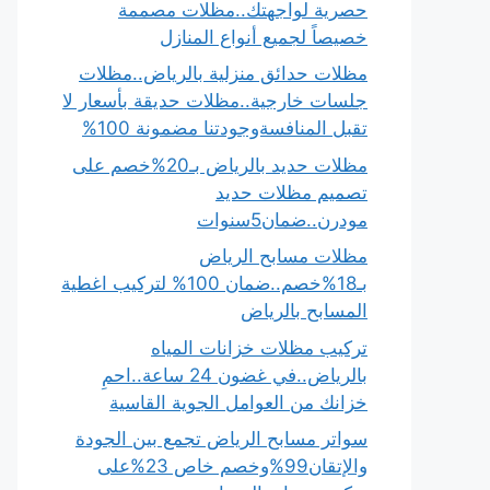
حصرية لواجهتك..مظلات مصممة
خصيصاً لجميع أنواع المنازل
مظلات حدائق منزلية بالرياض..مظلات
جلسات خارجية..مظلات حديقة بأسعار لا
تقبل المنافسةوجودتنا مضمونة 100%
مظلات حديد بالرياض بـ20%خصم على
تصميم مظلات حديد
مودرن..ضمان5سنوات
مظلات مسابح الرياض
بـ18%خصم..ضمان 100% لتركيب اغطية
المسابح بالرياض
تركيب مظلات خزانات المياه
بالرياض..في غضون 24 ساعة..احمِ
خزانك من العوامل الجوية القاسية
سواتر مسابح الرياض تجمع بين الجودة
والإتقان99%وخصم خاص 23%على