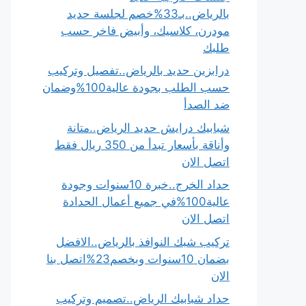
بالرياض..بـ33%خصم لجلسة حديد
مودرن، كلاسيك، وأبيض فاخر حسب
طلبك
درابزين حديد بالرياض..تفصيل وتركيب
حسب الطلب بجودة عالية100%وضمان
ضد الصدأ
شبابيك درايش حديد الرياض..متانة
وأناقة بأسعار تبدأ من 350 ريال فقط
اتصل الان
حداد الخرج..خبرة 10سنوات وجودة
عالية100%في جميع أعمال الحدادة
اتصل الان
تركيب شبك النوافذ بالرياض..الافضل
بضمان 10سنوات وبخصم23%اتصل بنا
الان
حداد شبابيك الرياض..تصميم وتركيب