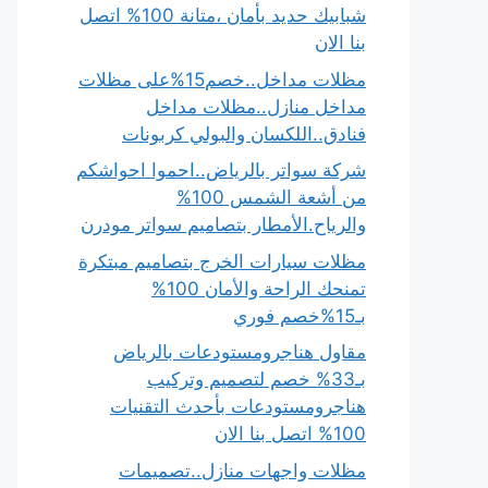
شبابيك حديد بأمان ،متانة 100% اتصل
بنا الان
مظلات مداخل..خصم15%على مظلات
مداخل منازل..مظلات مداخل
فنادق..اللكسان والبولي كربونات
شركة سواتر بالرياض..احموا احواشكم
من أشعة الشمس 100%
والرياح.الأمطار بتصاميم سواتر مودرن
مظلات سيارات الخرج بتصاميم مبتكرة
تمنحك الراحة والأمان 100%
بـ15%خصم فوري
مقاول هناجرومستودعات بالرياض
بـ33% خصم لتصميم وتركيب
هناجرومستودعات بأحدث التقنيات
100% اتصل بنا الان
مظلات واجهات منازل..تصميمات