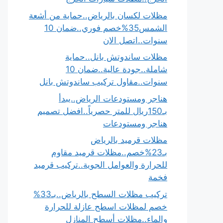
مظلات لكسان بالرياض..حماية من أشعة
الشمس35%خصم فوري..ضمان 10
سنوات..اتصل الان
مظلات ساندوتش بانل..حماية
شاملة..جودة عالية..ضمان 10
سنوات..مقاول تركيب ساندوتش بانل
هناجر ومستودعات الرياض..يبدأ
بـ150ريال للمتر حصرياً..افضل تصميم
هناجر ومستودعات
مظلات قرميد بالرياض
بـ23%خصم..مظلات قرميد مقاوم
للحرارة والعوامل الجوية..تركيب قرميد
فخمة
تركيب مظلات السطح بالرياض..بـ33%
خصم لمظلات اسطح عازلة للحرارة
والماء..مظلات أسطح المنازل