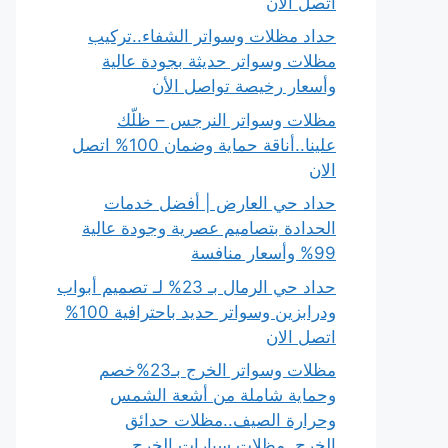
اتصل الان
حداد مظلات وسواتر الشفاء..تركيب
مظلات وسواتر حديثة بجودة عالية
وأسعار رخيصة تواصل الأن
مظلات وسواتر النرجس – ظلّك
علينا..أناقة حماية وضمان 100% اتصل
الان
حداد حي العارض | أفضل خدمات
الحدادة بتصاميم عصرية وجودة عالية
99% وأسعار منافسة
حداد حي الرمال بـ 23% لـ تصميم أبواب
ودرابزين وسواتر حديد باحترافية 100%
اتصل الان
مظلات وسواتر الخرج بـ23%خصم
وحماية شاملة من أشعة الشمس
وحرارة الصيف..مظلات حدائق
الخرج..مظلات سيارات الخرج