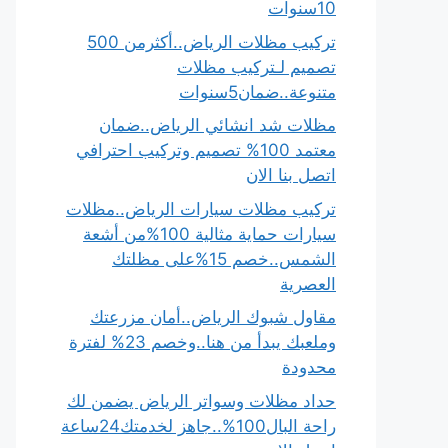
10سنوات
تركيب مظلات الرياض..أكثرمن 500
تصميم لـتركيب مظلات
متنوعة..ضمان5سنوات
مظلات شد انشائي الرياض..ضمان
معتمد 100% تصميم وتركيب احترافي
اتصل بنا الان
تركيب مظلات سيارات الرياض..مظلات
سيارات حماية مثالية 100%من أشعة
الشمس..خصم 15%على مظلتك
العصرية
مقاول شبوك الرياض..أمان مزرعتك
وملعبك يبدأ من هنا..وخصم 23% لفترة
محدودة
حداد مظلات وسواتر الرياض يضمن لك
راحة البال100%..جاهز لخدمتك24ساعة