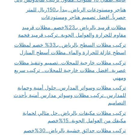
هناجر ومستودعات الرياض..يبدأ بـ150ريال للمتر
حصرياً..افضل تصميم هناجر ومستودعات
مظلات قرميد بالرياض بـ23%خصم..مظلات قرميد
مقاوم للحرارة والعوامل الجوية..تركيب قرميد فخمة
تركيب مظلات السطح بالرياض..بـ33% خصم لمظلات
اسطح عازلة للحرارة والماء..مظلات أسطح المنازل
تركيب مظلات خارجية للمحلات..تصميم وتنفيذ مظلات
عصرية..افضل مظلات خارجية للمحلات.. تركيب سريع
ومهني
تركيب مظلات وسواتر المدارس..حلول أمنية وحماية
للمدارس..تركيب مظلات وسواتر مدارس أمنية بأحدث
التصاميم
تركيب مظلات مكيفات بالرياض..حل مثالي لحماية
مكيفك من العوامل الجوية..15%خصم
تركيب مظلات حدائق خشبية بالرياض..30%خصم