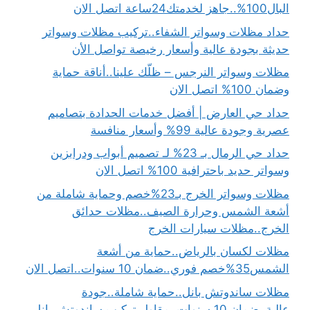
البال100%..جاهز لخدمتك24ساعة اتصل الان
حداد مظلات وسواتر الشفاء..تركيب مظلات وسواتر
حديثة بجودة عالية وأسعار رخيصة تواصل الأن
مظلات وسواتر النرجس – ظلّك علينا..أناقة حماية
وضمان 100% اتصل الان
حداد حي العارض | أفضل خدمات الحدادة بتصاميم
عصرية وجودة عالية 99% وأسعار منافسة
حداد حي الرمال بـ 23% لـ تصميم أبواب ودرابزين
وسواتر حديد باحترافية 100% اتصل الان
مظلات وسواتر الخرج بـ23%خصم وحماية شاملة من
أشعة الشمس وحرارة الصيف..مظلات حدائق
الخرج..مظلات سيارات الخرج
مظلات لكسان بالرياض..حماية من أشعة
الشمس35%خصم فوري..ضمان 10 سنوات..اتصل الان
مظلات ساندوتش بانل..حماية شاملة..جودة
عالية..ضمان 10 سنوات..مقاول تركيب ساندوتش بانل