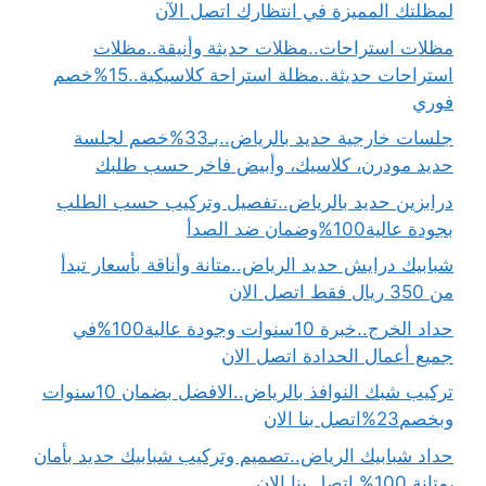
لمظلتك المميزة في انتظارك اتصل الآن
مظلات استراحات..مظلات حديثة وأنيقة..مظلات
استراحات حديثة..مظلة استراحة كلاسيكية..15%خصم
فوري
جلسات خارجية حديد بالرياض..بـ33%خصم لجلسة
حديد مودرن، كلاسيك، وأبيض فاخر حسب طلبك
درابزين حديد بالرياض..تفصيل وتركيب حسب الطلب
بجودة عالية100%وضمان ضد الصدأ
شبابيك درايش حديد الرياض..متانة وأناقة بأسعار تبدأ
من 350 ريال فقط اتصل الان
حداد الخرج..خبرة 10سنوات وجودة عالية100%في
جميع أعمال الحدادة اتصل الان
تركيب شبك النوافذ بالرياض..الافضل بضمان 10سنوات
وبخصم23%اتصل بنا الان
حداد شبابيك الرياض..تصميم وتركيب شبابيك حديد بأمان
،متانة 100% اتصل بنا الان