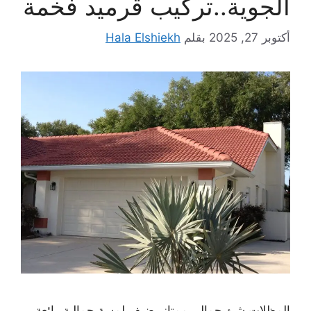
الجوية..تركيب قرميد فخمة
أكتوبر 27, 2025
بقلم
Hala Elshiekh
المظلات شئ جمالي ممتاز يضيف لمسة جمالية رائعة