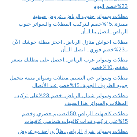
23%خصم اليوم
مظلات وسواتر جنوب الرياض..عروض صيفية
مميزة..15%خصم لـتركيب المظلات والسواتر جنوب
الرياض..اتصل بنا الـأن
مظلات احواش منازل الرياض..احجز مظلة حوشك الآن
بـ23%خصم فوري.. اتصل الــأن
مظلات وسواتر غرب الرياض..احصل على مظلتك بسعر
مخفض10%خصم
مظلات وسواتر حي النسيم..مظلات وسواتر متينة تتحمل
جميع الظروف الجوية..15%خصم عند الأتصال
مظلات وسواتر شمال الرياض..خصم 23%على تركيب
المظلات والسواتر هذا الصيف
مظلات كافيهات الرياض 150تصميم حصري وخصم
15%علي تركيب تندات كافيهات.شماسي كافيهات
مظلات وسواتر شرق الرياض..ظلّ وراحة مع عروض