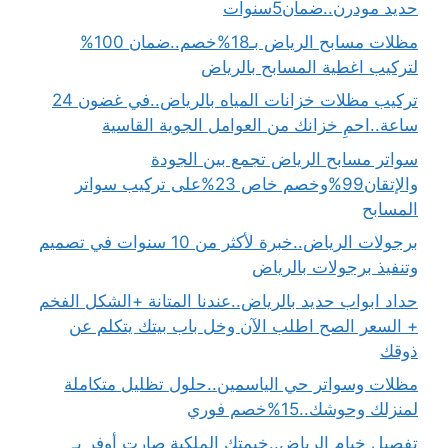
حديد مودرن..ضمان5سنوات
مظلات مسابح الرياض بـ18%خصم..ضمان 100%
لتركيب اغطية المسابح بالرياض
تركيب مظلات خزانات المياه بالرياض..في غضون 24
ساعة..احمِ خزانك من العوامل الجوية القاسية
سواتر مسابح الرياض تجمع بين الجودة
والإتقان99%وخصم خاص 23%على تركيب سواتر
المسابح
برجولات الرياض..خبرة لأكثر من 10 سنوات في تصميم
وتنفيذ برجولات بالرياض
حداد ابواب حديد بالرياض..عندنا المتانة +الشكل الفخم
+ السعر الصح اطلب الآن وخل باب بيتك يتكلم عن
ذوقك
مظلات وسواتر حي الياسمين..حلول تظليل متكاملة
لمنزلك وحوشك..15%خصم فوري
تفصيل خيام الرياض..خيمتك الملكية صارت أوفر بـ