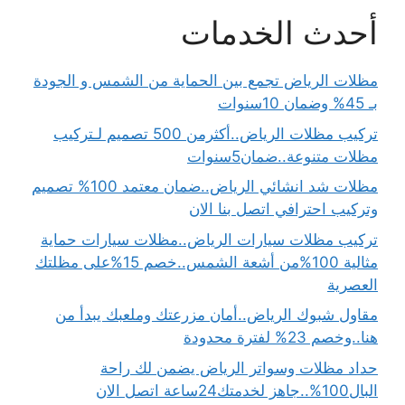
أحدث الخدمات
مظلات الرياض تجمع بين الحماية من الشمس و الجودة
بـ 45% وضمان 10سنوات
تركيب مظلات الرياض..أكثرمن 500 تصميم لـتركيب
مظلات متنوعة..ضمان5سنوات
مظلات شد انشائي الرياض..ضمان معتمد 100% تصميم
وتركيب احترافي اتصل بنا الان
تركيب مظلات سيارات الرياض..مظلات سيارات حماية
مثالية 100%من أشعة الشمس..خصم 15%على مظلتك
العصرية
مقاول شبوك الرياض..أمان مزرعتك وملعبك يبدأ من
هنا..وخصم 23% لفترة محدودة
حداد مظلات وسواتر الرياض يضمن لك راحة
البال100%..جاهز لخدمتك24ساعة اتصل الان