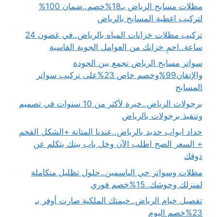
مظلات مسابح الرياض بـ18%خصم..ضمان 100%
لتركيب اغطية المسابح بالرياض
تركيب مظلات خزانات المياه بالرياض..في غضون 24
ساعة..احمِ خزانك من العوامل الجوية القاسية
سواتر مسابح الرياض تجمع بين الجودة
والإتقان99%وخصم خاص 23%على تركيب سواتر
المسابح
برجولات الرياض..خبرة لأكثر من 10 سنوات في تصميم
وتنفيذ برجولات بالرياض
حداد ابواب حديد بالرياض..عندنا المتانة +الشكل الفخم
+ السعر الصح اطلب الآن وخل باب بيتك يتكلم عن
ذوقك
مظلات وسواتر حي الياسمين..حلول تظليل متكاملة
لمنزلك وحوشك..15%خصم فوري
تفصيل خيام الرياض..خيمتك الملكية صارت أوفر بـ
23%خصم اليوم