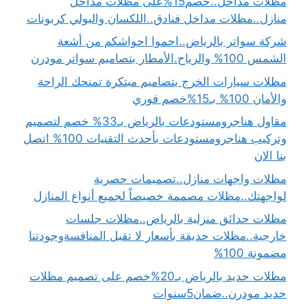
مظلات مداخل..خصم15%على مظلات مداخل
منازل..مظلات مداخل فنادق..اللكسان والبولي كربونات
شركة سواتر بالرياض..احموا احواشكم من أشعة
الشمس 100% والرياح.الأمطار بتصاميم سواتر مودرن
مظلات سيارات الخرج بتصاميم مبتكرة تمنحك الراحة
والأمان 100% بـ15%خصم فوري
مقاول هناجرومستودعات بالرياض بـ33% خصم لتصميم
وتركيب هناجرومستودعات بأحدث التقنيات 100% اتصل
بنا الان
مظلات واجهات منازل..تصميمات حصرية
لواجهتك..مظلات مصممة خصيصاً لجميع أنواع المنازل
مظلات حدائق منزلية بالرياض..مظلات جلسات
خارجية..مظلات حديقة بأسعار لا تقبل المنافسةوجودتنا
مضمونة 100%
مظلات حديد بالرياض بـ20%خصم على تصميم مظلات
حديد مودرن..ضمان5سنوات