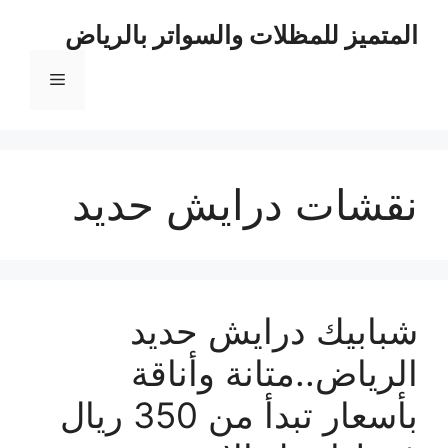
نتقل
المتميز للمظلات والسواتر بالرياض
لى
لمحتوى
القائمة
نقشات درايش حديد
شبابيك درايش حديد
الرياض..متانة وأناقة
بأسعار تبدأ من 350 ريال