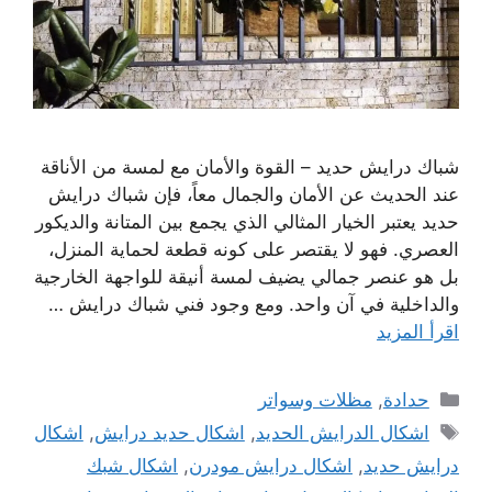
شباك درايش حديد – القوة والأمان مع لمسة من الأناقة
عند الحديث عن الأمان والجمال معاً، فإن شباك درايش
حديد يعتبر الخيار المثالي الذي يجمع بين المتانة والديكور
العصري. فهو لا يقتصر على كونه قطعة لحماية المنزل،
بل هو عنصر جمالي يضيف لمسة أنيقة للواجهة الخارجية
والداخلية في آن واحد. ومع وجود فني شباك درايش …
اقرأ المزيد
التصنيفات
حدادة
,
مظلات وسواتر
الوسوم
اشكال الدرايش الحديد
,
اشكال حديد درايش
,
اشكال
درايش حديد
,
اشكال درايش مودرن
,
اشكال شبك