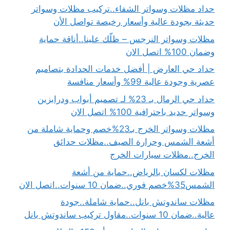
حداد مظلات وسواتر الشفاء..تركيب مظلات وسواتر
حديثة بجودة عالية وأسعار رخيصة تواصل الأن
مظلات وسواتر النرجس – ظلّك علينا..أناقة حماية
وضمان 100% اتصل الان
حداد حي العارض | أفضل خدمات الحدادة بتصاميم
عصرية وجودة عالية 99% وأسعار منافسة
حداد حي الرمال بـ 23% لـ تصميم أبواب ودرابزين
وسواتر حديد باحترافية 100% اتصل الان
مظلات وسواتر الخرج بـ23%خصم وحماية شاملة من
أشعة الشمس وحرارة الصيف..مظلات حدائق
الخرج..مظلات سيارات الخرج
مظلات لكسان بالرياض..حماية من أشعة
الشمس35%خصم فوري..ضمان 10 سنوات..اتصل الان
مظلات ساندوتش بانل..حماية شاملة..جودة
عالية..ضمان 10 سنوات..مقاول تركيب ساندوتش بانل