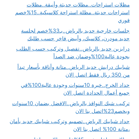
مظلات استراحات..مظلات حديثة وأنيقة..مظلات
استراحات حديثة..مظلة استراحة كلاسيكية..15%خصم
فوري
جلسات خارجية حديد بالرياض..بـ33%خصم لجلسة
حديد مودرن، كلاسيك، وأبيض فاخر حسب طلبك
درابزين حديد بالرياض..تفصيل وتركيب حسب الطلب
بجودة عالية100%وضمان ضد الصدأ
شبابيك درايش حديد الرياض..متانة وأناقة بأسعار تبدأ
من 350 ريال فقط اتصل الان
حداد الخرج..خبرة 10سنوات وجودة عالية100%في
جميع أعمال الحدادة اتصل الان
تركيب شبك النوافذ بالرياض..الافضل بضمان 10سنوات
وبخصم23%اتصل بنا الان
حداد شبابيك الرياض..تصميم وتركيب شبابيك حديد بأمان
،متانة 100% اتصل بنا الان