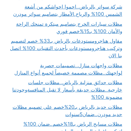
شركة سواتر بالرياض..احموا احواشكم من أشعة
الشمس 100% والرياح.الأمطار بتصاميم سواتر مودرن
مظلات سيارات الخرج بتصاميم مبتكرة تمنحك الراحة
والأمان 100% بـ15%خصم فوري
مقاول هناجرومستودعات بالرياض بـ33% خصم لتصميم
وتركيب هناجرومستودعات بأحدث التقنيات 100% اتصل
بنا الان
مظلات واجهات منازل..تصميمات حصرية
لواجهتك..مظلات مصممة خصيصاً لجميع أنواع المنازل
مظلات حدائق منزلية بالرياض..مظلات جلسات
خارجية..مظلات حديقة بأسعار لا تقبل المنافسةوجودتنا
مضمونة 100%
مظلات حديد بالرياض بـ20%خصم على تصميم مظلات
حديد مودرن..ضمان5سنوات
مظلات مسابح الرياض بـ18%خصم..ضمان 100%