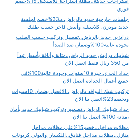
استراحات حديثة..مظلة استراحة كلاسيكية..15%خصم
فوري
جلسات خارجية حديد بالرياض..بـ33%خصم لجلسة
حديد مودرن، كلاسيك، وأبيض فاخر حسب طلبك
درابزين حديد بالرياض..تفصيل وتركيب حسب الطلب
بجودة عالية100%وضمان ضد الصدأ
شبابيك درايش حديد الرياض..متانة وأناقة بأسعار تبدأ
من 350 ريال فقط اتصل الان
حداد الخرج..خبرة 10سنوات وجودة عالية100%في
جميع أعمال الحدادة اتصل الان
تركيب شبك النوافذ بالرياض..الافضل بضمان 10سنوات
وبخصم23%اتصل بنا الان
حداد شبابيك الرياض..تصميم وتركيب شبابيك حديد بأمان
،متانة 100% اتصل بنا الان
مظلات مداخل..خصم15%على مظلات مداخل
منازل..مظلات مداخل فنادق..اللكسان والبولي كربونات