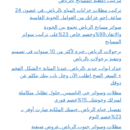
لتركيب اغطية المسابح بالرياض
تركيب مظلات خزانات المياه بالرياض..في غضون 24
ساعة..احمِ خزانك من العوامل الجوية القاسية
سواتر مسابح الرياض تجمع بين الجودة
والإتقان99%وخصم خاص 23%على تركيب سواتر
المسابح
برجولات الرياض..خبرة لأكثر من 10 سنوات في تصميم
وتنفيذ برجولات بالرياض
حداد ابواب حديد بالرياض..عندنا المتانة +الشكل الفخم
+ السعر الصح اطلب الآن وخل باب بيتك يتكلم عن
ذوقك
مظلات وسواتر حي الياسمين..حلول تظليل متكاملة
لمنزلك وحوشك..15%خصم فوري
تفصيل خيام الرياض..خيمتك الملكية صارت أوفر بـ
23%خصم اليوم
مظلات وسواتر جنوب الرياض..عروض صيفية