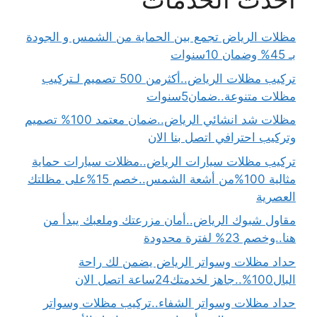
مظلات الرياض تجمع بين الحماية من الشمس و الجودة
بـ 45% وضمان 10سنوات
تركيب مظلات الرياض..أكثرمن 500 تصميم لـتركيب
مظلات متنوعة..ضمان5سنوات
مظلات شد انشائي الرياض..ضمان معتمد 100% تصميم
وتركيب احترافي اتصل بنا الان
تركيب مظلات سيارات الرياض..مظلات سيارات حماية
مثالية 100%من أشعة الشمس..خصم 15%على مظلتك
العصرية
مقاول شبوك الرياض..أمان مزرعتك وملعبك يبدأ من
هنا..وخصم 23% لفترة محدودة
حداد مظلات وسواتر الرياض يضمن لك راحة
البال100%..جاهز لخدمتك24ساعة اتصل الان
حداد مظلات وسواتر الشفاء..تركيب مظلات وسواتر