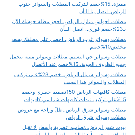
مميزة..15%خصم لـتركيب المظلات والسواتر جنوب
الرياض..اتصل بنا الـأن
مظلات احواش منازل الرياض..احجز مظلة حوشك الآن
بـ23%خصم فوري.. اتصل الــأن
مظلات وسواتر غرب الرياض..احصل على مظلتك بسعر
مخفض10%خصم
مظلات وسواتر حي النسيم..مظلات وسواتر متينة تتحمل
جميع الظروف الجوية..15%خصم عند الأتصال
مظلات وسواتر شمال الرياض..خصم 23%على تركيب
المظلات والسواتر هذا الصيف
مظلات كافيهات الرياض 150تصميم حصري وخصم
15%علي تركيب تندات كافيهات.شماسي كافيهات
مظلات وسواتر شرق الرياض..ظلّ وراحة مع عروض
مظلات وسواتر شرق الرياض
بيوت شعر الرياض..تصاميم عصرية وأسعار لا تقبل
المنافسة..حصرياً هذا الشهر..اتصل بنا الــأن