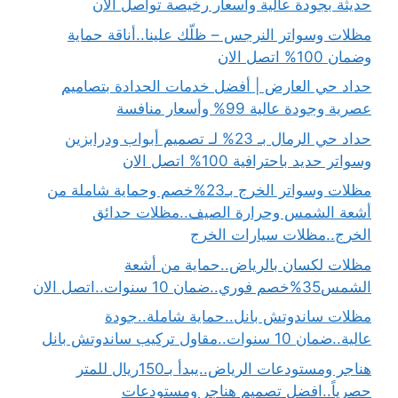
حديثة بجودة عالية وأسعار رخيصة تواصل الأن
مظلات وسواتر النرجس – ظلّك علينا..أناقة حماية
وضمان 100% اتصل الان
حداد حي العارض | أفضل خدمات الحدادة بتصاميم
عصرية وجودة عالية 99% وأسعار منافسة
حداد حي الرمال بـ 23% لـ تصميم أبواب ودرابزين
وسواتر حديد باحترافية 100% اتصل الان
مظلات وسواتر الخرج بـ23%خصم وحماية شاملة من
أشعة الشمس وحرارة الصيف..مظلات حدائق
الخرج..مظلات سيارات الخرج
مظلات لكسان بالرياض..حماية من أشعة
الشمس35%خصم فوري..ضمان 10 سنوات..اتصل الان
مظلات ساندوتش بانل..حماية شاملة..جودة
عالية..ضمان 10 سنوات..مقاول تركيب ساندوتش بانل
هناجر ومستودعات الرياض..يبدأ بـ150ريال للمتر
حصرياً..افضل تصميم هناجر ومستودعات