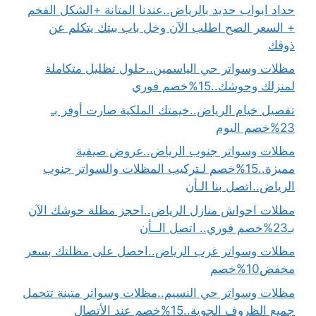
حداد ابواب حديد بالرياض..عندنا المتانة +الشكل الفخم
+ السعر الصح اطلب الآن وخل باب بيتك يتكلم عن
ذوقك
مظلات وسواتر حي الياسمين..حلول تظليل متكاملة
لمنزلك وحوشك..15%خصم فوري
تفصيل خيام الرياض..خيمتك الملكية صارت أوفر بـ
23%خصم اليوم
مظلات وسواتر جنوب الرياض..عروض صيفية
مميزة..15%خصم لـتركيب المظلات والسواتر جنوب
الرياض..اتصل بنا الـأن
مظلات احواش منازل الرياض..احجز مظلة حوشك الآن
بـ23%خصم فوري.. اتصل الــأن
مظلات وسواتر غرب الرياض..احصل على مظلتك بسعر
مخفض10%خصم
مظلات وسواتر حي النسيم..مظلات وسواتر متينة تتحمل
جميع الظروف الجوية..15%خصم عند الأتصال