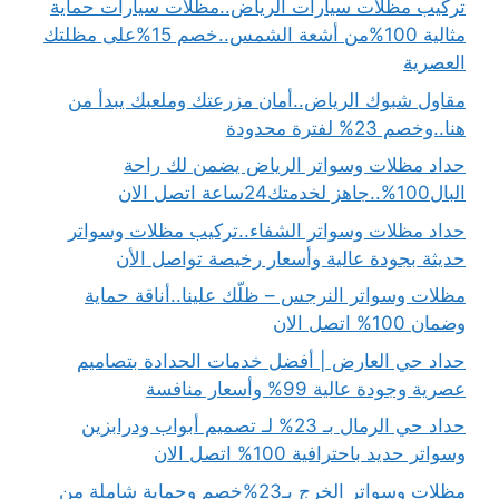
تركيب مظلات سيارات الرياض..مظلات سيارات حماية
مثالية 100%من أشعة الشمس..خصم 15%على مظلتك
العصرية
مقاول شبوك الرياض..أمان مزرعتك وملعبك يبدأ من
هنا..وخصم 23% لفترة محدودة
حداد مظلات وسواتر الرياض يضمن لك راحة
البال100%..جاهز لخدمتك24ساعة اتصل الان
حداد مظلات وسواتر الشفاء..تركيب مظلات وسواتر
حديثة بجودة عالية وأسعار رخيصة تواصل الأن
مظلات وسواتر النرجس – ظلّك علينا..أناقة حماية
وضمان 100% اتصل الان
حداد حي العارض | أفضل خدمات الحدادة بتصاميم
عصرية وجودة عالية 99% وأسعار منافسة
حداد حي الرمال بـ 23% لـ تصميم أبواب ودرابزين
وسواتر حديد باحترافية 100% اتصل الان
مظلات وسواتر الخرج بـ23%خصم وحماية شاملة من