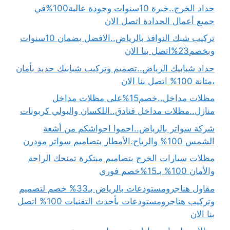
حداد الخرج..خبرة 10سنوات وجودة عالية100%في
جميع أعمال الحدادة اتصل الان
تركيب شبك النوافذ بالرياض..الافضل بضمان 10سنوات
وبخصم23%اتصل بنا الان
حداد شبابيك الرياض..تصميم وتركيب شبابيك حديد بأمان
،متانة 100% اتصل بنا الان
مظلات مداخل..خصم15%على مظلات مداخل
منازل..مظلات مداخل فنادق..اللكسان والبولي كربونات
شركة سواتر بالرياض..احموا احواشكم من أشعة
الشمس 100% والرياح.الأمطار بتصاميم سواتر مودرن
مظلات سيارات الخرج بتصاميم مبتكرة تمنحك الراحة
والأمان 100% بـ15%خصم فوري
مقاول هناجرومستودعات بالرياض بـ33% خصم لتصميم
وتركيب هناجرومستودعات بأحدث التقنيات 100% اتصل
بنا الان