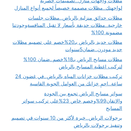
مظلات واجهات منازل..تصميمات حصرية
لواجهتك..مظلات مصممة خصيصاً لجميع أنواع المنازل
مظلات حدائق منزلية بالرياض..مظلات جلسات
خارجية..مظلات حديقة بأسعار لا تقبل المنافسةوجودتنا
مضمونة 100%
مظلات حديد بالرياض بـ20%خصم على تصميم مظلات
حديد مودرن..ضمان5سنوات
مظلات مسابح الرياض بـ18%خصم..ضمان 100%
لتركيب اغطية المسابح بالرياض
تركيب مظلات خزانات المياه بالرياض..في غضون 24
ساعة..احمِ خزانك من العوامل الجوية القاسية
سواتر مسابح الرياض تجمع بين الجودة
والإتقان99%وخصم خاص 23%على تركيب سواتر
المسابح
برجولات الرياض..خبرة لأكثر من 10 سنوات في تصميم
وتنفيذ برجولات بالرياض