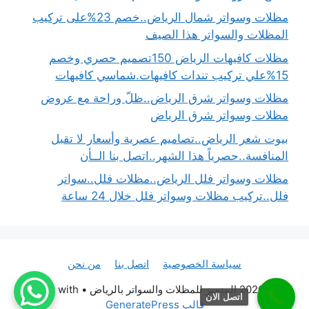
مظلات وسواتر شمال الرياض..خصم 23%على تركيب
المظلات والسواتر هذا الصيف
مظلات كافيهات الرياض 150تصميم حصري وخصم
15%علي تركيب تندات كافيهات.شماسي كافيهات
مظلات وسواتر شرق الرياض..ظلّ وراحة مع عروض
مظلات وسواتر شرق الرياض
بيوت شعر الرياض..تصاميم عصرية وأسعار لا تقبل
المنافسة..حصرياً هذا الشهر..اتصل بنا الــأن
مظلات وسواتر فلل الرياض..مظلات فلل..سواتر
فلل..تركيب مظلات وسواتر فلل خلال 24 ساعة
سياسة الخصوصية
اتصل بنا
من نحن
© 2026 المتميز للمظلات والسواتر بالرياض
• Built with
اتصل الان
قالب GeneratePress