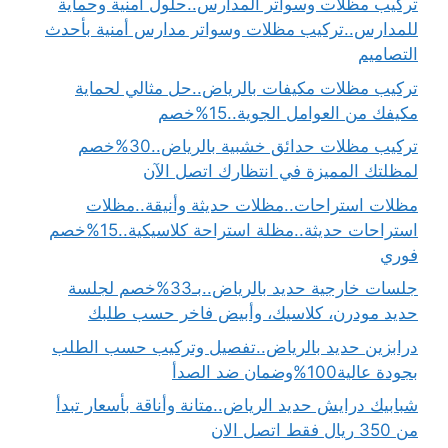
تركيب مظلات وسواتر المدارس..حلول أمنية وحماية
للمدارس..تركيب مظلات وسواتر مدارس أمنية بأحدث
التصاميم
تركيب مظلات مكيفات بالرياض..حل مثالي لحماية
مكيفك من العوامل الجوية..15%خصم
تركيب مظلات حدائق خشبية بالرياض..30%خصم
لمظلتك المميزة في انتظارك اتصل الآن
مظلات استراحات..مظلات حديثة وأنيقة..مظلات
استراحات حديثة..مظلة استراحة كلاسيكية..15%خصم
فوري
جلسات خارجية حديد بالرياض..بـ33%خصم لجلسة
حديد مودرن، كلاسيك، وأبيض فاخر حسب طلبك
درابزين حديد بالرياض..تفصيل وتركيب حسب الطلب
بجودة عالية100%وضمان ضد الصدأ
شبابيك درايش حديد الرياض..متانة وأناقة بأسعار تبدأ
من 350 ريال فقط اتصل الان