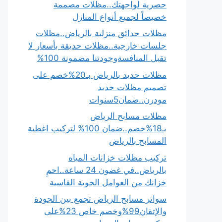
حصرية لواجهتك..مظلات مصممة
خصيصاً لجميع أنواع المنازل
مظلات حدائق منزلية بالرياض..مظلات
جلسات خارجية..مظلات حديقة بأسعار لا
تقبل المنافسةوجودتنا مضمونة 100%
مظلات حديد بالرياض بـ20%خصم على
تصميم مظلات حديد
مودرن..ضمان5سنوات
مظلات مسابح الرياض
بـ18%خصم..ضمان 100% لتركيب اغطية
المسابح بالرياض
تركيب مظلات خزانات المياه
بالرياض..في غضون 24 ساعة..احمِ
خزانك من العوامل الجوية القاسية
سواتر مسابح الرياض تجمع بين الجودة
والإتقان99%وخصم خاص 23%على