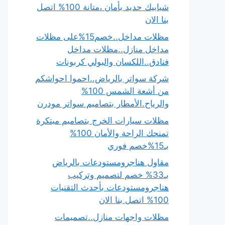
شبابيك حديد بأمان ،متانة 100% اتصل
بنا الان
مظلات مداخل..خصم15%على مظلات
مداخل منازل..مظلات مداخل
فنادق..اللكسان والبولي كربونات
شركة سواتر بالرياض..احموا احواشكم
من أشعة الشمس 100%
والرياح.الأمطار بتصاميم سواتر مودرن
مظلات سيارات الخرج بتصاميم مبتكرة
تمنحك الراحة والأمان 100%
بـ15%خصم فوري
مقاول هناجرومستودعات بالرياض
بـ33% خصم لتصميم وتركيب
هناجرومستودعات بأحدث التقنيات
100% اتصل بنا الان
مظلات واجهات منازل..تصميمات