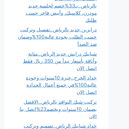
بالرياض..بـ33%خصم لجلسة حديد
مودرن، كلاسيك، وأبيض فاخر حسب
طلبك
درابزين حديد بالرياض..تفصيل وتركيب
حسب الطلب بجودة عالية100%وضمان
ضد الصدأ
شبابيك درايش حديد الرياض..متانة
وأناقة بأسعار تبدأ من 350 ريال فقط
اتصل الان
حداد الخرج..خبرة 10سنوات وجودة
عالية100%في جميع أعمال الحدادة
اتصل الان
تركيب شبك النوافذ بالرياض..الافضل
بضمان 10سنوات وبخصم23%اتصل بنا
الان
حداد شبابيك الرياض..تصميم وتركيب