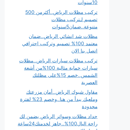
10سنوات
تركيب مظلات الرياض..أكثرمن 500
تصميم لـتركيب مظلات
متنوعة..ضمان5سنوات
مظلات شد انشائي الرياض..ضمان
معتمد 100% تصميم وتركيب احترافي
اتصل بنا الان
تركيب مظلات سيارات الرياض..مظلات
سيارات حماية مثالية 100%من أشعة
الشمس..خصم 15%على مظلتك
العصرية
مقاول شبوك الرياض..أمان مزرعتك
وملعبك يبدأ من هنا..وخصم 23% لفترة
محدودة
حداد مظلات وسواتر الرياض يضمن لك
راحة البال100%..جاهز لخدمتك24ساعة