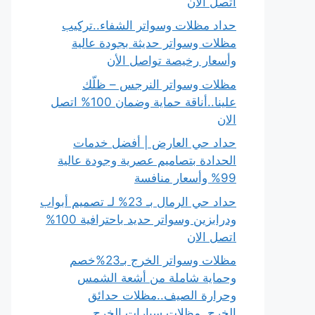
اتصل الان
حداد مظلات وسواتر الشفاء..تركيب
مظلات وسواتر حديثة بجودة عالية
وأسعار رخيصة تواصل الأن
مظلات وسواتر النرجس – ظلّك
علينا..أناقة حماية وضمان 100% اتصل
الان
حداد حي العارض | أفضل خدمات
الحدادة بتصاميم عصرية وجودة عالية
99% وأسعار منافسة
حداد حي الرمال بـ 23% لـ تصميم أبواب
ودرابزين وسواتر حديد باحترافية 100%
اتصل الان
مظلات وسواتر الخرج بـ23%خصم
وحماية شاملة من أشعة الشمس
وحرارة الصيف..مظلات حدائق
الخرج..مظلات سيارات الخرج