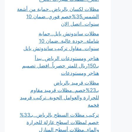
مظلات لكسان بالرياض..حماية من أشعة
الشمس35%خصم فوري..ضمان 10
سنوات..اتصل الان
مظلات ساندوتش بانل..حماية
شاملة..جودة عالية..ضمان 10
سنوات..مقاول تركيب ساندوتش بانل
هناجر ومستودعات الرياض..يبدأ
بـ150ريال للمتر حصرياً..افضل تصميم
هناجر ومستودعات
مظلات قرميد بالرياض
بـ23%خصم..مظلات قرميد مقاوم
للحرارة والعوامل الجوية..تركيب قرميد
فخمة
تركيب مظلات السطح بالرياض..بـ33%
خصم لمظلات اسطح عازلة للحرارة
والماء..مظلات أسطح المنازل