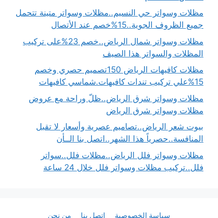
مظلات وسواتر حي النسيم..مظلات وسواتر متينة تتحمل
جميع الظروف الجوية..15%خصم عند الأتصال
مظلات وسواتر شمال الرياض..خصم 23%على تركيب
المظلات والسواتر هذا الصيف
مظلات كافيهات الرياض 150تصميم حصري وخصم
15%علي تركيب تندات كافيهات.شماسي كافيهات
مظلات وسواتر شرق الرياض..ظلّ وراحة مع عروض
مظلات وسواتر شرق الرياض
بيوت شعر الرياض..تصاميم عصرية وأسعار لا تقبل
المنافسة..حصرياً هذا الشهر..اتصل بنا الــأن
مظلات وسواتر فلل الرياض..مظلات فلل..سواتر
فلل..تركيب مظلات وسواتر فلل خلال 24 ساعة
سياسة الخصوصية
اتصل بنا
من نحن