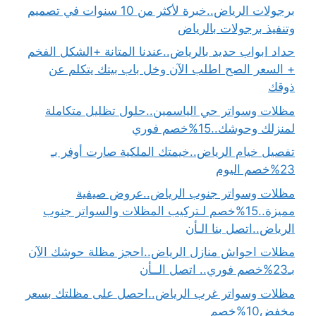
برجولات الرياض..خبرة لأكثر من 10 سنوات في تصميم
وتنفيذ برجولات بالرياض
حداد ابواب حديد بالرياض..عندنا المتانة +الشكل الفخم
+ السعر الصح اطلب الآن وخل باب بيتك يتكلم عن
ذوقك
مظلات وسواتر حي الياسمين..حلول تظليل متكاملة
لمنزلك وحوشك..15%خصم فوري
تفصيل خيام الرياض..خيمتك الملكية صارت أوفر بـ
23%خصم اليوم
مظلات وسواتر جنوب الرياض..عروض صيفية
مميزة..15%خصم لـتركيب المظلات والسواتر جنوب
الرياض..اتصل بنا الـأن
مظلات احواش منازل الرياض..احجز مظلة حوشك الآن
بـ23%خصم فوري.. اتصل الــأن
مظلات وسواتر غرب الرياض..احصل على مظلتك بسعر
مخفض10%خصم