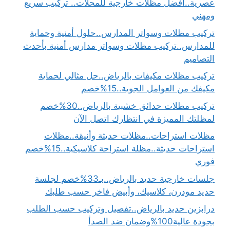
عصرية..افضل مظلات خارجية للمحلات.. تركيب سريع
ومهني
تركيب مظلات وسواتر المدارس..حلول أمنية وحماية
للمدارس..تركيب مظلات وسواتر مدارس أمنية بأحدث
التصاميم
تركيب مظلات مكيفات بالرياض..حل مثالي لحماية
مكيفك من العوامل الجوية..15%خصم
تركيب مظلات حدائق خشبية بالرياض..30%خصم
لمظلتك المميزة في انتظارك اتصل الآن
مظلات استراحات..مظلات حديثة وأنيقة..مظلات
استراحات حديثة..مظلة استراحة كلاسيكية..15%خصم
فوري
جلسات خارجية حديد بالرياض..بـ33%خصم لجلسة
حديد مودرن، كلاسيك، وأبيض فاخر حسب طلبك
درابزين حديد بالرياض..تفصيل وتركيب حسب الطلب
بجودة عالية100%وضمان ضد الصدأ