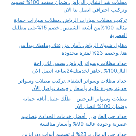
مظلات شد انشائي الرياض..ضمان معتمد 100% تصميم
وتركيب احترافي اتصل بنا الان
تركيب مظلات سيارات الرياض..مظلات سيارات حماية
مثالية 100%من أشعة الشمس..خصم 15%على مظلتك
العصرية
مقاول شبوك الرياض..أمان مزرعتك وملعبك يبدأ من
هنا..وخصم 23% لفترة محدودة
حداد مظلات وسواتر الرياض يضمن لك راحة
البال100%..جاهز لخدمتك24ساعة اتصل الان
حداد مظلات وسواتر الشفاء..تركيب مظلات وسواتر
حديثة بجودة عالية وأسعار رخيصة تواصل الأن
مظلات وسواتر النرجس – ظلّك علينا..أناقة حماية
وضمان 100% اتصل الان
حداد حي العارض | أفضل خدمات الحدادة بتصاميم
عصرية وجودة عالية 99% وأسعار منافسة
حداد حي الرمال بـ 23% لـ تصميم أبواب ودرابزين