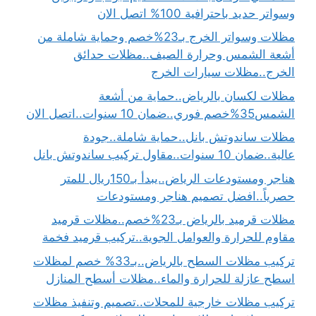
وسواتر حديد باحترافية 100% اتصل الان
مظلات وسواتر الخرج بـ23%خصم وحماية شاملة من
أشعة الشمس وحرارة الصيف..مظلات حدائق
الخرج..مظلات سيارات الخرج
مظلات لكسان بالرياض..حماية من أشعة
الشمس35%خصم فوري..ضمان 10 سنوات..اتصل الان
مظلات ساندوتش بانل..حماية شاملة..جودة
عالية..ضمان 10 سنوات..مقاول تركيب ساندوتش بانل
هناجر ومستودعات الرياض..يبدأ بـ150ريال للمتر
حصرياً..افضل تصميم هناجر ومستودعات
مظلات قرميد بالرياض بـ23%خصم..مظلات قرميد
مقاوم للحرارة والعوامل الجوية..تركيب قرميد فخمة
تركيب مظلات السطح بالرياض..بـ33% خصم لمظلات
اسطح عازلة للحرارة والماء..مظلات أسطح المنازل
تركيب مظلات خارجية للمحلات..تصميم وتنفيذ مظلات