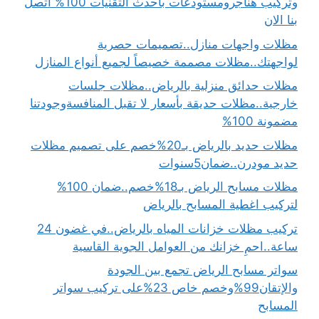
وتركيب هناجرومستودعات بأحدث التقنيات 100% اتصل
بنا الان
مظلات واجهات منازل..تصميمات حصرية
لواجهتك..مظلات مصممة خصيصاً لجميع أنواع المنازل
مظلات حدائق منزلية بالرياض..مظلات جلسات
خارجية..مظلات حديقة بأسعار لا تقبل المنافسةوجودتنا
مضمونة 100%
مظلات حديد بالرياض بـ20%خصم على تصميم مظلات
حديد مودرن..ضمان5سنوات
مظلات مسابح الرياض بـ18%خصم..ضمان 100%
لتركيب اغطية المسابح بالرياض
تركيب مظلات خزانات المياه بالرياض..في غضون 24
ساعة..احمِ خزانك من العوامل الجوية القاسية
سواتر مسابح الرياض تجمع بين الجودة
والإتقان99%وخصم خاص 23%على تركيب سواتر
المسابح