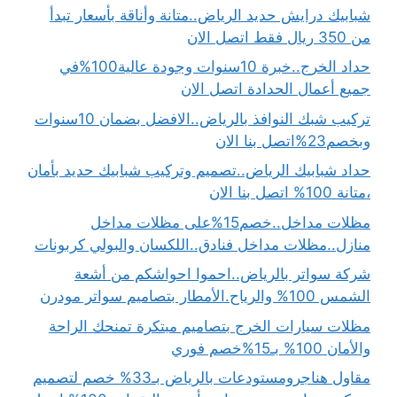
شبابيك درايش حديد الرياض..متانة وأناقة بأسعار تبدأ
من 350 ريال فقط اتصل الان
حداد الخرج..خبرة 10سنوات وجودة عالية100%في
جميع أعمال الحدادة اتصل الان
تركيب شبك النوافذ بالرياض..الافضل بضمان 10سنوات
وبخصم23%اتصل بنا الان
حداد شبابيك الرياض..تصميم وتركيب شبابيك حديد بأمان
،متانة 100% اتصل بنا الان
مظلات مداخل..خصم15%على مظلات مداخل
منازل..مظلات مداخل فنادق..اللكسان والبولي كربونات
شركة سواتر بالرياض..احموا احواشكم من أشعة
الشمس 100% والرياح.الأمطار بتصاميم سواتر مودرن
مظلات سيارات الخرج بتصاميم مبتكرة تمنحك الراحة
والأمان 100% بـ15%خصم فوري
مقاول هناجرومستودعات بالرياض بـ33% خصم لتصميم