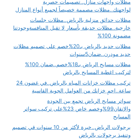
مظلات واجهات منازل..تصميمات حصرية
لواجهتك..مظلات مصممة خصيصاً لجميع أنواع المنازل
مظلات حدائق منزلية بالرياض..مظلات جلسات
خارجية..مظلات حديقة بأسعار لا تقبل المنافسةوجودتنا
مضمونة 100%
مظلات حديد بالرياض بـ20%خصم على تصميم مظلات
حديد مودرن..ضمان5سنوات
مظلات مسابح الرياض بـ18%خصم..ضمان 100%
لتركيب اغطية المسابح بالرياض
تركيب مظلات خزانات المياه بالرياض..في غضون 24
ساعة..احمِ خزانك من العوامل الجوية القاسية
سواتر مسابح الرياض تجمع بين الجودة
والإتقان99%وخصم خاص 23%على تركيب سواتر
المسابح
برجولات الرياض..خبرة لأكثر من 10 سنوات في تصميم
وتنفيذ برجولات بالرياض