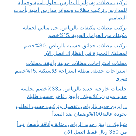
تركيب مظلات وسواتر المدارس..حلول أمنية وحماية
للمدارس..تركيب مظلات وسواتر مدارس أمنية بأحدث
التصاميم
تركيب مظلات مكيفات بالرياض..حل مثالي لحماية
مكيفك من العوامل الجوية..15%خصم
تركيب مظلات حدائق خشبية بالرياض..30%خصم
لمظلتك المميزة في انتظارك اتصل الآن
مظلات استراحات..مظلات حديثة وأنيقة..مظلات
استراحات حديثة..مظلة استراحة كلاسيكية..15%خصم
فوري
جلسات خارجية حديد بالرياض..بـ33%خصم لجلسة
حديد مودرن، كلاسيك، وأبيض فاخر حسب طلبك
درابزين حديد بالرياض..تفصيل وتركيب حسب الطلب
بجودة عالية100%وضمان ضد الصدأ
شبابيك درايش حديد الرياض..متانة وأناقة بأسعار تبدأ
من 350 ريال فقط اتصل الان