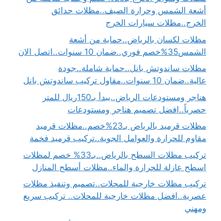
أشعة الشمس وحرارة الصيف..مظلات حدائق
الخرج..مظلات سيارات الخرج
مظلات لكسان بالرياض..حماية من أشعة
الشمس35%خصم فوري..ضمان 10 سنوات..اتصل الان
مظلات ساندوتش بانل..حماية شاملة..جودة
عالية..ضمان 10 سنوات..مقاول تركيب ساندوتش بانل
هناجر ومستودعات الرياض..يبدأ بـ150ريال للمتر
حصرياً..افضل تصميم هناجر ومستودعات
مظلات قرميد بالرياض بـ23%خصم..مظلات قرميد
مقاوم للحرارة والعوامل الجوية..تركيب قرميد فخمة
تركيب مظلات السطح بالرياض..بـ33% خصم لمظلات
اسطح عازلة للحرارة والماء..مظلات أسطح المنازل
تركيب مظلات خارجية للمحلات..تصميم وتنفيذ مظلات
عصرية..افضل مظلات خارجية للمحلات.. تركيب سريع
ومهني