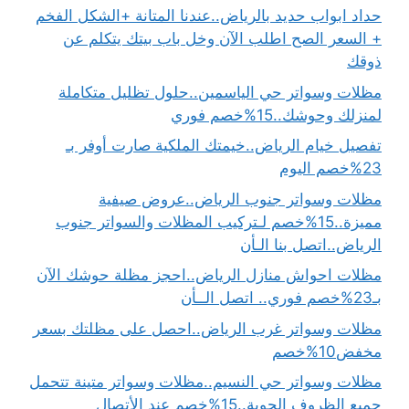
حداد ابواب حديد بالرياض..عندنا المتانة +الشكل الفخم
+ السعر الصح اطلب الآن وخل باب بيتك يتكلم عن
ذوقك
مظلات وسواتر حي الياسمين..حلول تظليل متكاملة
لمنزلك وحوشك..15%خصم فوري
تفصيل خيام الرياض..خيمتك الملكية صارت أوفر بـ
23%خصم اليوم
مظلات وسواتر جنوب الرياض..عروض صيفية
مميزة..15%خصم لـتركيب المظلات والسواتر جنوب
الرياض..اتصل بنا الـأن
مظلات احواش منازل الرياض..احجز مظلة حوشك الآن
بـ23%خصم فوري.. اتصل الــأن
مظلات وسواتر غرب الرياض..احصل على مظلتك بسعر
مخفض10%خصم
مظلات وسواتر حي النسيم..مظلات وسواتر متينة تتحمل
جميع الظروف الجوية..15%خصم عند الأتصال