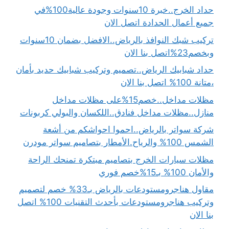
حداد الخرج..خبرة 10سنوات وجودة عالية100%في
جميع أعمال الحدادة اتصل الان
تركيب شبك النوافذ بالرياض..الافضل بضمان 10سنوات
وبخصم23%اتصل بنا الان
حداد شبابيك الرياض..تصميم وتركيب شبابيك حديد بأمان
،متانة 100% اتصل بنا الان
مظلات مداخل..خصم15%على مظلات مداخل
منازل..مظلات مداخل فنادق..اللكسان والبولي كربونات
شركة سواتر بالرياض..احموا احواشكم من أشعة
الشمس 100% والرياح.الأمطار بتصاميم سواتر مودرن
مظلات سيارات الخرج بتصاميم مبتكرة تمنحك الراحة
والأمان 100% بـ15%خصم فوري
مقاول هناجرومستودعات بالرياض بـ33% خصم لتصميم
وتركيب هناجرومستودعات بأحدث التقنيات 100% اتصل
بنا الان