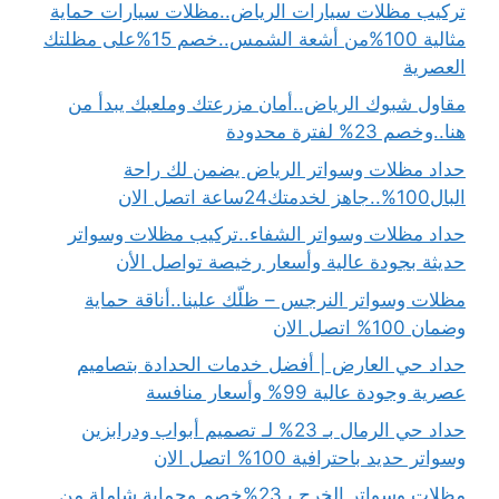
تركيب مظلات سيارات الرياض..مظلات سيارات حماية
مثالية 100%من أشعة الشمس..خصم 15%على مظلتك
العصرية
مقاول شبوك الرياض..أمان مزرعتك وملعبك يبدأ من
هنا..وخصم 23% لفترة محدودة
حداد مظلات وسواتر الرياض يضمن لك راحة
البال100%..جاهز لخدمتك24ساعة اتصل الان
حداد مظلات وسواتر الشفاء..تركيب مظلات وسواتر
حديثة بجودة عالية وأسعار رخيصة تواصل الأن
مظلات وسواتر النرجس – ظلّك علينا..أناقة حماية
وضمان 100% اتصل الان
حداد حي العارض | أفضل خدمات الحدادة بتصاميم
عصرية وجودة عالية 99% وأسعار منافسة
حداد حي الرمال بـ 23% لـ تصميم أبواب ودرابزين
وسواتر حديد باحترافية 100% اتصل الان
مظلات وسواتر الخرج بـ23%خصم وحماية شاملة من