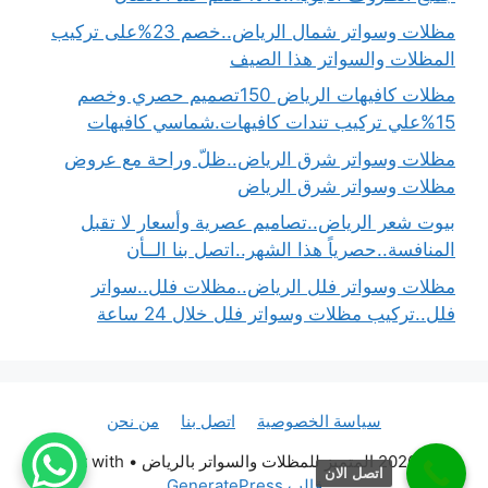
مظلات وسواتر شمال الرياض..خصم 23%على تركيب
المظلات والسواتر هذا الصيف
مظلات كافيهات الرياض 150تصميم حصري وخصم
15%علي تركيب تندات كافيهات.شماسي كافيهات
مظلات وسواتر شرق الرياض..ظلّ وراحة مع عروض
مظلات وسواتر شرق الرياض
بيوت شعر الرياض..تصاميم عصرية وأسعار لا تقبل
المنافسة..حصرياً هذا الشهر..اتصل بنا الــأن
مظلات وسواتر فلل الرياض..مظلات فلل..سواتر
فلل..تركيب مظلات وسواتر فلل خلال 24 ساعة
سياسة الخصوصية
اتصل بنا
من نحن
© 2026 المتميز للمظلات والسواتر بالرياض
• Built with
اتصل الان
قالب GeneratePress