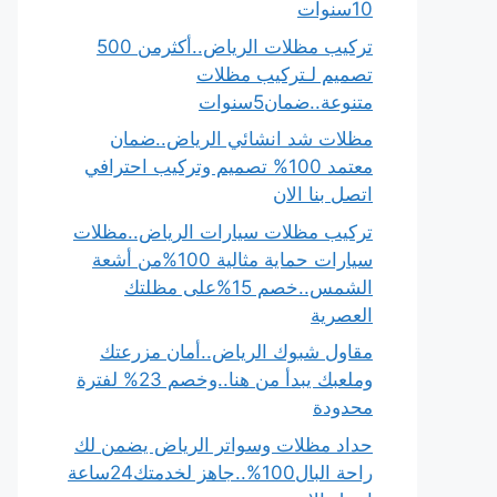
10سنوات
تركيب مظلات الرياض..أكثرمن 500
تصميم لـتركيب مظلات
متنوعة..ضمان5سنوات
مظلات شد انشائي الرياض..ضمان
معتمد 100% تصميم وتركيب احترافي
اتصل بنا الان
تركيب مظلات سيارات الرياض..مظلات
سيارات حماية مثالية 100%من أشعة
الشمس..خصم 15%على مظلتك
العصرية
مقاول شبوك الرياض..أمان مزرعتك
وملعبك يبدأ من هنا..وخصم 23% لفترة
محدودة
حداد مظلات وسواتر الرياض يضمن لك
راحة البال100%..جاهز لخدمتك24ساعة