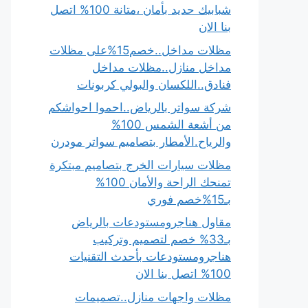
شبابيك حديد بأمان ،متانة 100% اتصل
بنا الان
مظلات مداخل..خصم15%على مظلات
مداخل منازل..مظلات مداخل
فنادق..اللكسان والبولي كربونات
شركة سواتر بالرياض..احموا احواشكم
من أشعة الشمس 100%
والرياح.الأمطار بتصاميم سواتر مودرن
مظلات سيارات الخرج بتصاميم مبتكرة
تمنحك الراحة والأمان 100%
بـ15%خصم فوري
مقاول هناجرومستودعات بالرياض
بـ33% خصم لتصميم وتركيب
هناجرومستودعات بأحدث التقنيات
100% اتصل بنا الان
مظلات واجهات منازل..تصميمات