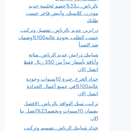
بالرياض..بـ33%خصم لجلسة حديد
مودرن، كلاسيك، وأبيض فاخر حسب
طلبك
درابزين حديد بالرياض..تفصيل وتركيب
حسب الطلب بجودة عالية100%وضمان
ضد الصدأ
شبابيك درايش حديد الرياض..متانة
وأناقة بأسعار تبدأ من 350 ريال فقط
اتصل الان
حداد الخرج..خبرة 10سنوات وجودة
عالية100%في جميع أعمال الحدادة
اتصل الان
تركيب شبك النوافذ بالرياض..الافضل
بضمان 10سنوات وبخصم23%اتصل بنا
الان
حداد شبابيك الرياض..تصميم وتركيب