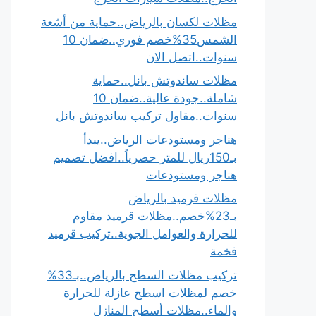
مظلات لكسان بالرياض..حماية من أشعة
الشمس35%خصم فوري..ضمان 10
سنوات..اتصل الان
مظلات ساندوتش بانل..حماية
شاملة..جودة عالية..ضمان 10
سنوات..مقاول تركيب ساندوتش بانل
هناجر ومستودعات الرياض..يبدأ
بـ150ريال للمتر حصرياً..افضل تصميم
هناجر ومستودعات
مظلات قرميد بالرياض
بـ23%خصم..مظلات قرميد مقاوم
للحرارة والعوامل الجوية..تركيب قرميد
فخمة
تركيب مظلات السطح بالرياض..بـ33%
خصم لمظلات اسطح عازلة للحرارة
والماء..مظلات أسطح المنازل