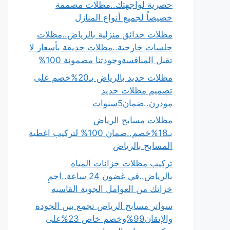
حصرية لواجهتك..مظلات مصممة
خصيصاً لجميع أنواع المنازل
مظلات حدائق منزلية بالرياض..مظلات
جلسات خارجية..مظلات حديقة بأسعار لا
تقبل المنافسةوجودتنا مضمونة 100%
مظلات حديد بالرياض بـ20%خصم على
تصميم مظلات حديد
مودرن..ضمان5سنوات
مظلات مسابح الرياض
بـ18%خصم..ضمان 100% لتركيب اغطية
المسابح بالرياض
تركيب مظلات خزانات المياه
بالرياض..في غضون 24 ساعة..احمِ
خزانك من العوامل الجوية القاسية
سواتر مسابح الرياض تجمع بين الجودة
والإتقان99%وخصم خاص 23%على