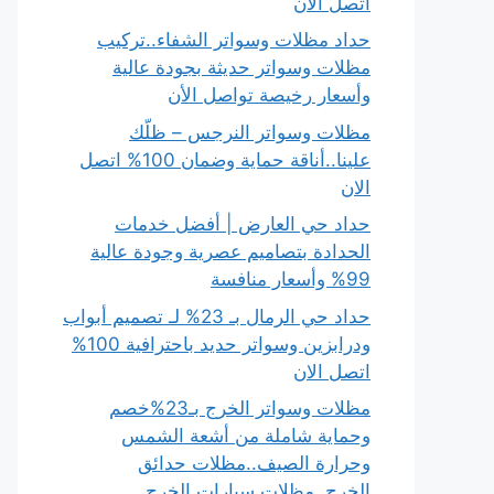
اتصل الان
حداد مظلات وسواتر الشفاء..تركيب
مظلات وسواتر حديثة بجودة عالية
وأسعار رخيصة تواصل الأن
مظلات وسواتر النرجس – ظلّك
علينا..أناقة حماية وضمان 100% اتصل
الان
حداد حي العارض | أفضل خدمات
الحدادة بتصاميم عصرية وجودة عالية
99% وأسعار منافسة
حداد حي الرمال بـ 23% لـ تصميم أبواب
ودرابزين وسواتر حديد باحترافية 100%
اتصل الان
مظلات وسواتر الخرج بـ23%خصم
وحماية شاملة من أشعة الشمس
وحرارة الصيف..مظلات حدائق
الخرج..مظلات سيارات الخرج