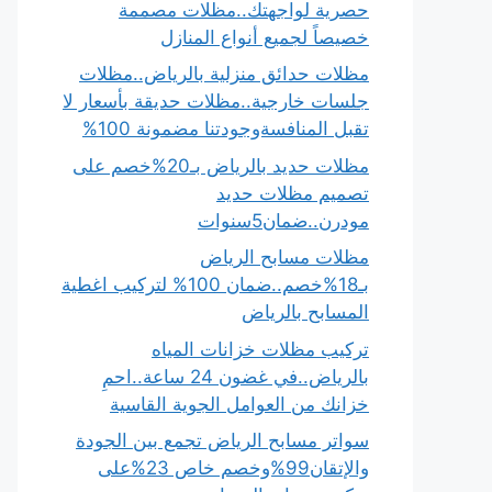
حصرية لواجهتك..مظلات مصممة
خصيصاً لجميع أنواع المنازل
مظلات حدائق منزلية بالرياض..مظلات
جلسات خارجية..مظلات حديقة بأسعار لا
تقبل المنافسةوجودتنا مضمونة 100%
مظلات حديد بالرياض بـ20%خصم على
تصميم مظلات حديد
مودرن..ضمان5سنوات
مظلات مسابح الرياض
بـ18%خصم..ضمان 100% لتركيب اغطية
المسابح بالرياض
تركيب مظلات خزانات المياه
بالرياض..في غضون 24 ساعة..احمِ
خزانك من العوامل الجوية القاسية
سواتر مسابح الرياض تجمع بين الجودة
والإتقان99%وخصم خاص 23%على