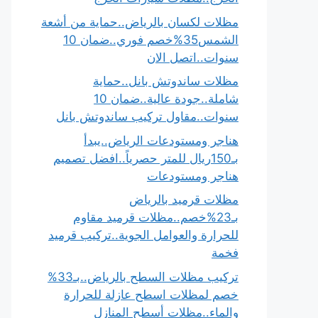
مظلات لكسان بالرياض..حماية من أشعة
الشمس35%خصم فوري..ضمان 10
سنوات..اتصل الان
مظلات ساندوتش بانل..حماية
شاملة..جودة عالية..ضمان 10
سنوات..مقاول تركيب ساندوتش بانل
هناجر ومستودعات الرياض..يبدأ
بـ150ريال للمتر حصرياً..افضل تصميم
هناجر ومستودعات
مظلات قرميد بالرياض
بـ23%خصم..مظلات قرميد مقاوم
للحرارة والعوامل الجوية..تركيب قرميد
فخمة
تركيب مظلات السطح بالرياض..بـ33%
خصم لمظلات اسطح عازلة للحرارة
والماء..مظلات أسطح المنازل