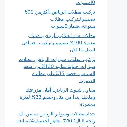
10سنوات
تركيب مظلات الرياض..أكثرمن 500
تصميم لـتركيب مظلات
متنوعة..ضمان5سنوات
مظلات شد انشائي الرياض..ضمان
معتمد 100% تصميم وتركيب احترافي
اتصل بنا الان
تركيب مظلات سيارات الرياض..مظلات
سيارات حماية مثالية 100%من أشعة
الشمس..خصم 15%على مظلتك
العصرية
مقاول شبوك الرياض..أمان مزرعتك
وملعبك يبدأ من هنا..وخصم 23% لفترة
محدودة
حداد مظلات وسواتر الرياض يضمن لك
راحة البال100%..جاهز لخدمتك24ساعة