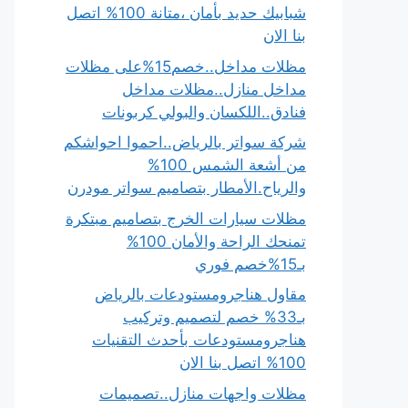
شبابيك حديد بأمان ،متانة 100% اتصل
بنا الان
مظلات مداخل..خصم15%على مظلات
مداخل منازل..مظلات مداخل
فنادق..اللكسان والبولي كربونات
شركة سواتر بالرياض..احموا احواشكم
من أشعة الشمس 100%
والرياح.الأمطار بتصاميم سواتر مودرن
مظلات سيارات الخرج بتصاميم مبتكرة
تمنحك الراحة والأمان 100%
بـ15%خصم فوري
مقاول هناجرومستودعات بالرياض
بـ33% خصم لتصميم وتركيب
هناجرومستودعات بأحدث التقنيات
100% اتصل بنا الان
مظلات واجهات منازل..تصميمات