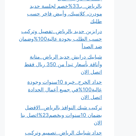
بالرياض..بـ33%خصم لجلسة حديد
مودرن، كلاسيك، وأبيض فاخر حسب
طلبك
درابزين حديد بالرياض..تفصيل وتركيب
حسب الطلب بجودة عالية100%وضمان
ضد الصدأ
شبابيك درايش حديد الرياض..متانة
وأناقة بأسعار تبدأ من 350 ريال فقط
اتصل الان
حداد الخرج..خبرة 10سنوات وجودة
عالية100%في جميع أعمال الحدادة
اتصل الان
تركيب شبك النوافذ بالرياض..الافضل
بضمان 10سنوات وبخصم23%اتصل بنا
الان
حداد شبابيك الرياض..تصميم وتركيب