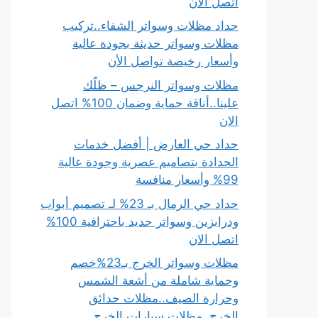
اتصل الان
حداد مظلات وسواتر الشفاء..تركيب
مظلات وسواتر حديثة بجودة عالية
وأسعار رخيصة تواصل الأن
مظلات وسواتر النرجس – ظلّك
علينا..أناقة حماية وضمان 100% اتصل
الان
حداد حي العارض | أفضل خدمات
الحدادة بتصاميم عصرية وجودة عالية
99% وأسعار منافسة
حداد حي الرمال بـ 23% لـ تصميم أبواب
ودرابزين وسواتر حديد باحترافية 100%
اتصل الان
مظلات وسواتر الخرج بـ23%خصم
وحماية شاملة من أشعة الشمس
وحرارة الصيف..مظلات حدائق
الخرج..مظلات سيارات الخرج