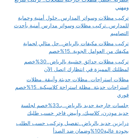
ومهني
تركيب مظلات وسواتر المدارس..حلول أمنية وحماية
للمدارس..تركيب مظلات وسواتر مدارس أمنية بأحدث
التصاميم
تركيب مظلات مكيفات بالرياض..حل مثالي لحماية
مكيفك من العوامل الجوية..15%خصم
تركيب مظلات حدائق خشبية بالرياض..30%خصم
لمظلتك المميزة في انتظارك اتصل الآن
مظلات استراحات..مظلات حديثة وأنيقة..مظلات
استراحات حديثة..مظلة استراحة كلاسيكية..15%خصم
فوري
جلسات خارجية حديد بالرياض..بـ33%خصم لجلسة
حديد مودرن، كلاسيك، وأبيض فاخر حسب طلبك
درابزين حديد بالرياض..تفصيل وتركيب حسب الطلب
بجودة عالية100%وضمان ضد الصدأ