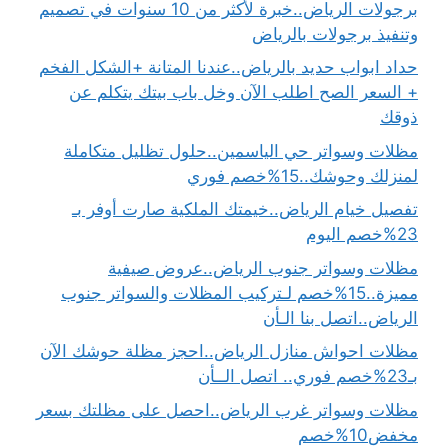
برجولات الرياض..خبرة لأكثر من 10 سنوات في تصميم
وتنفيذ برجولات بالرياض
حداد ابواب حديد بالرياض..عندنا المتانة +الشكل الفخم
+ السعر الصح اطلب الآن وخل باب بيتك يتكلم عن
ذوقك
مظلات وسواتر حي الياسمين..حلول تظليل متكاملة
لمنزلك وحوشك..15%خصم فوري
تفصيل خيام الرياض..خيمتك الملكية صارت أوفر بـ
23%خصم اليوم
مظلات وسواتر جنوب الرياض..عروض صيفية
مميزة..15%خصم لـتركيب المظلات والسواتر جنوب
الرياض..اتصل بنا الـأن
مظلات احواش منازل الرياض..احجز مظلة حوشك الآن
بـ23%خصم فوري.. اتصل الــأن
مظلات وسواتر غرب الرياض..احصل على مظلتك بسعر
مخفض10%خصم