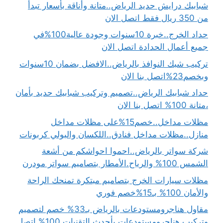
شبابيك درايش حديد الرياض..متانة وأناقة بأسعار تبدأ
من 350 ريال فقط اتصل الان
حداد الخرج..خبرة 10سنوات وجودة عالية100%في
جميع أعمال الحدادة اتصل الان
تركيب شبك النوافذ بالرياض..الافضل بضمان 10سنوات
وبخصم23%اتصل بنا الان
حداد شبابيك الرياض..تصميم وتركيب شبابيك حديد بأمان
،متانة 100% اتصل بنا الان
مظلات مداخل..خصم15%على مظلات مداخل
منازل..مظلات مداخل فنادق..اللكسان والبولي كربونات
شركة سواتر بالرياض..احموا احواشكم من أشعة
الشمس 100% والرياح.الأمطار بتصاميم سواتر مودرن
مظلات سيارات الخرج بتصاميم مبتكرة تمنحك الراحة
والأمان 100% بـ15%خصم فوري
مقاول هناجرومستودعات بالرياض بـ33% خصم لتصميم
وتركيب هناجرومستودعات بأحدث التقنيات 100% اتصل