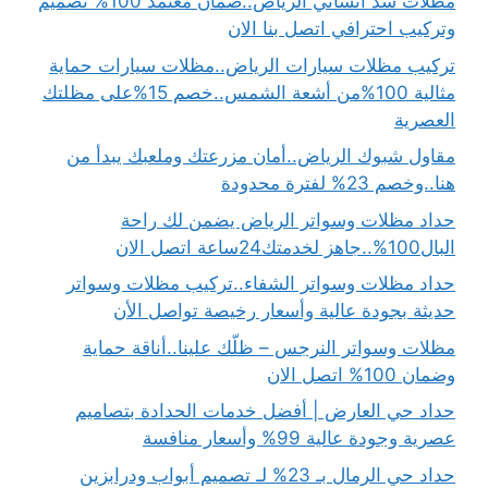
مظلات شد انشائي الرياض..ضمان معتمد 100% تصميم
وتركيب احترافي اتصل بنا الان
تركيب مظلات سيارات الرياض..مظلات سيارات حماية
مثالية 100%من أشعة الشمس..خصم 15%على مظلتك
العصرية
مقاول شبوك الرياض..أمان مزرعتك وملعبك يبدأ من
هنا..وخصم 23% لفترة محدودة
حداد مظلات وسواتر الرياض يضمن لك راحة
البال100%..جاهز لخدمتك24ساعة اتصل الان
حداد مظلات وسواتر الشفاء..تركيب مظلات وسواتر
حديثة بجودة عالية وأسعار رخيصة تواصل الأن
مظلات وسواتر النرجس – ظلّك علينا..أناقة حماية
وضمان 100% اتصل الان
حداد حي العارض | أفضل خدمات الحدادة بتصاميم
عصرية وجودة عالية 99% وأسعار منافسة
حداد حي الرمال بـ 23% لـ تصميم أبواب ودرابزين