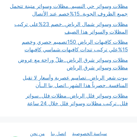
مظلات وسواتر حي النسيم..مظلات وسواتر متينة تتحمل
جميع الظروف الجوية..15%خصم عند الأتصال
مظلات وسواتر شمال الرياض..خصم 23%على تركيب
المظلات والسواتر هذا الصيف
مظلات كافيهات الرياض 150تصميم حصري وخصم
15%علي تركيب تندات كافيهات.شماسي كافيهات
مظلات وسواتر شرق الرياض..ظلّ وراحة مع عروض
مظلات وسواتر شرق الرياض
بيوت شعر الرياض..تصاميم عصرية وأسعار لا تقبل
المنافسة..حصرياً هذا الشهر..اتصل بنا الــأن
مظلات وسواتر فلل الرياض..مظلات فلل..سواتر
فلل..تركيب مظلات وسواتر فلل خلال 24 ساعة
سياسة الخصوصية
اتصل بنا
من نحن