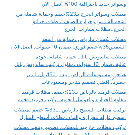
وسواتر حديد باحترافية 100% اتصل الان
مظلات وسواتر الخرج بـ23%خصم وحماية شاملة من
أشعة الشمس وحرارة الصيف..مظلات حدائق
الخرج..مظلات سيارات الخرج
مظلات لكسان بالرياض..حماية من أشعة
الشمس35%خصم فوري..ضمان 10 سنوات..اتصل الان
مظلات ساندوتش بانل..حماية شاملة..جودة
عالية..ضمان 10 سنوات..مقاول تركيب ساندوتش بانل
هناجر ومستودعات الرياض..يبدأ بـ150ريال للمتر
حصرياً..افضل تصميم هناجر ومستودعات
مظلات قرميد بالرياض بـ23%خصم..مظلات قرميد
مقاوم للحرارة والعوامل الجوية..تركيب قرميد فخمة
تركيب مظلات السطح بالرياض..بـ33% خصم لمظلات
اسطح عازلة للحرارة والماء..مظلات أسطح المنازل
تركيب مظلات خارجية للمحلات..تصميم وتنفيذ مظلات
عصرية..افضل مظلات خارجية للمحلات.. تركيب سريع