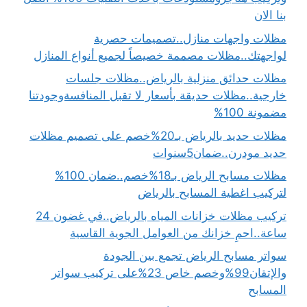
بنا الان
مظلات واجهات منازل..تصميمات حصرية
لواجهتك..مظلات مصممة خصيصاً لجميع أنواع المنازل
مظلات حدائق منزلية بالرياض..مظلات جلسات
خارجية..مظلات حديقة بأسعار لا تقبل المنافسةوجودتنا
مضمونة 100%
مظلات حديد بالرياض بـ20%خصم على تصميم مظلات
حديد مودرن..ضمان5سنوات
مظلات مسابح الرياض بـ18%خصم..ضمان 100%
لتركيب اغطية المسابح بالرياض
تركيب مظلات خزانات المياه بالرياض..في غضون 24
ساعة..احمِ خزانك من العوامل الجوية القاسية
سواتر مسابح الرياض تجمع بين الجودة
والإتقان99%وخصم خاص 23%على تركيب سواتر
المسابح