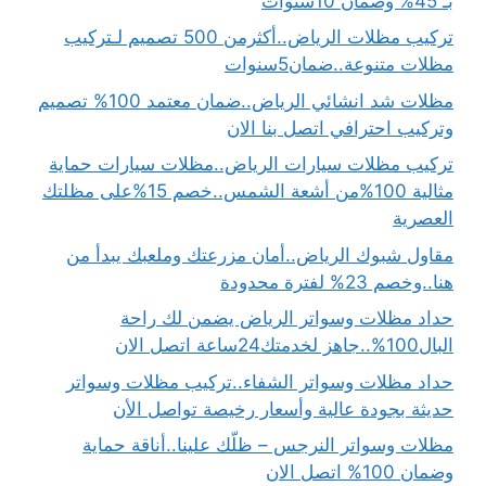
بـ 45% وضمان 10سنوات
تركيب مظلات الرياض..أكثرمن 500 تصميم لـتركيب
مظلات متنوعة..ضمان5سنوات
مظلات شد انشائي الرياض..ضمان معتمد 100% تصميم
وتركيب احترافي اتصل بنا الان
تركيب مظلات سيارات الرياض..مظلات سيارات حماية
مثالية 100%من أشعة الشمس..خصم 15%على مظلتك
العصرية
مقاول شبوك الرياض..أمان مزرعتك وملعبك يبدأ من
هنا..وخصم 23% لفترة محدودة
حداد مظلات وسواتر الرياض يضمن لك راحة
البال100%..جاهز لخدمتك24ساعة اتصل الان
حداد مظلات وسواتر الشفاء..تركيب مظلات وسواتر
حديثة بجودة عالية وأسعار رخيصة تواصل الأن
مظلات وسواتر النرجس – ظلّك علينا..أناقة حماية
وضمان 100% اتصل الان