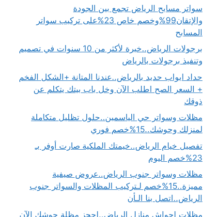
سواتر مسابح الرياض تجمع بين الجودة
والإتقان99%وخصم خاص 23%على تركيب سواتر
المسابح
برجولات الرياض..خبرة لأكثر من 10 سنوات في تصميم
وتنفيذ برجولات بالرياض
حداد ابواب حديد بالرياض..عندنا المتانة +الشكل الفخم
+ السعر الصح اطلب الآن وخل باب بيتك يتكلم عن
ذوقك
مظلات وسواتر حي الياسمين..حلول تظليل متكاملة
لمنزلك وحوشك..15%خصم فوري
تفصيل خيام الرياض..خيمتك الملكية صارت أوفر بـ
23%خصم اليوم
مظلات وسواتر جنوب الرياض..عروض صيفية
مميزة..15%خصم لـتركيب المظلات والسواتر جنوب
الرياض..اتصل بنا الـأن
مظلات احواش منازل الرياض..احجز مظلة حوشك الآن