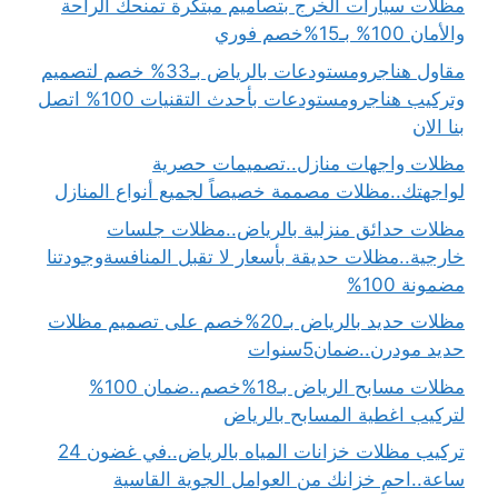
مظلات سيارات الخرج بتصاميم مبتكرة تمنحك الراحة
والأمان 100% بـ15%خصم فوري
مقاول هناجرومستودعات بالرياض بـ33% خصم لتصميم
وتركيب هناجرومستودعات بأحدث التقنيات 100% اتصل
بنا الان
مظلات واجهات منازل..تصميمات حصرية
لواجهتك..مظلات مصممة خصيصاً لجميع أنواع المنازل
مظلات حدائق منزلية بالرياض..مظلات جلسات
خارجية..مظلات حديقة بأسعار لا تقبل المنافسةوجودتنا
مضمونة 100%
مظلات حديد بالرياض بـ20%خصم على تصميم مظلات
حديد مودرن..ضمان5سنوات
مظلات مسابح الرياض بـ18%خصم..ضمان 100%
لتركيب اغطية المسابح بالرياض
تركيب مظلات خزانات المياه بالرياض..في غضون 24
ساعة..احمِ خزانك من العوامل الجوية القاسية