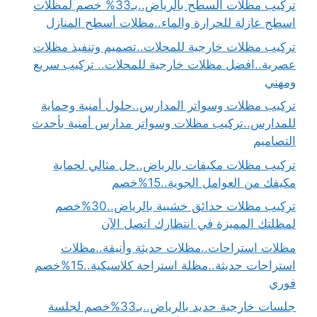
تركيب مظلات السطح بالرياض..بـ33% خصم لمظلات
اسطح عازلة للحرارة والماء..مظلات أسطح المنازل
تركيب مظلات خارجية للمحلات..تصميم وتنفيذ مظلات
عصرية..افضل مظلات خارجية للمحلات.. تركيب سريع
ومهني
تركيب مظلات وسواتر المدارس..حلول أمنية وحماية
للمدارس..تركيب مظلات وسواتر مدارس أمنية بأحدث
التصاميم
تركيب مظلات مكيفات بالرياض..حل مثالي لحماية
مكيفك من العوامل الجوية..15%خصم
تركيب مظلات حدائق خشبية بالرياض..30%خصم
لمظلتك المميزة في انتظارك اتصل الآن
مظلات استراحات..مظلات حديثة وأنيقة..مظلات
استراحات حديثة..مظلة استراحة كلاسيكية..15%خصم
فوري
جلسات خارجية حديد بالرياض..بـ33%خصم لجلسة