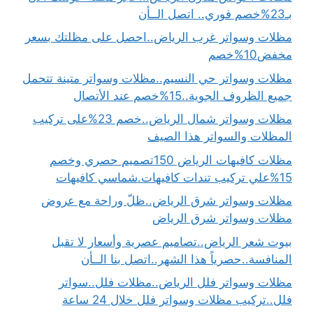
بـ23%خصم فوري.. اتصل الــأن
مظلات وسواتر غرب الرياض..احصل على مظلتك بسعر
مخفض10%خصم
مظلات وسواتر حي النسيم..مظلات وسواتر متينة تتحمل
جميع الظروف الجوية..15%خصم عند الأتصال
مظلات وسواتر شمال الرياض..خصم 23%على تركيب
المظلات والسواتر هذا الصيف
مظلات كافيهات الرياض 150تصميم حصري وخصم
15%علي تركيب تندات كافيهات.شماسي كافيهات
مظلات وسواتر شرق الرياض..ظلّ وراحة مع عروض
مظلات وسواتر شرق الرياض
بيوت شعر الرياض..تصاميم عصرية وأسعار لا تقبل
المنافسة..حصرياً هذا الشهر..اتصل بنا الــأن
مظلات وسواتر فلل الرياض..مظلات فلل..سواتر
فلل..تركيب مظلات وسواتر فلل خلال 24 ساعة