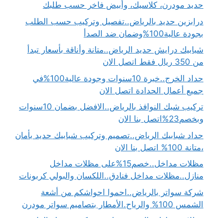
حديد مودرن، كلاسيك، وأبيض فاخر حسب طلبك
درابزين حديد بالرياض..تفصيل وتركيب حسب الطلب
بجودة عالية100%وضمان ضد الصدأ
شبابيك درايش حديد الرياض..متانة وأناقة بأسعار تبدأ
من 350 ريال فقط اتصل الان
حداد الخرج..خبرة 10سنوات وجودة عالية100%في
جميع أعمال الحدادة اتصل الان
تركيب شبك النوافذ بالرياض..الافضل بضمان 10سنوات
وبخصم23%اتصل بنا الان
حداد شبابيك الرياض..تصميم وتركيب شبابيك حديد بأمان
،متانة 100% اتصل بنا الان
مظلات مداخل..خصم15%على مظلات مداخل
منازل..مظلات مداخل فنادق..اللكسان والبولي كربونات
شركة سواتر بالرياض..احموا احواشكم من أشعة
الشمس 100% والرياح.الأمطار بتصاميم سواتر مودرن