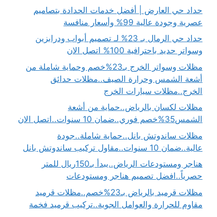
حداد حي العارض | أفضل خدمات الحدادة بتصاميم
عصرية وجودة عالية 99% وأسعار منافسة
حداد حي الرمال بـ 23% لـ تصميم أبواب ودرابزين
وسواتر حديد باحترافية 100% اتصل الان
مظلات وسواتر الخرج بـ23%خصم وحماية شاملة من
أشعة الشمس وحرارة الصيف..مظلات حدائق
الخرج..مظلات سيارات الخرج
مظلات لكسان بالرياض..حماية من أشعة
الشمس35%خصم فوري..ضمان 10 سنوات..اتصل الان
مظلات ساندوتش بانل..حماية شاملة..جودة
عالية..ضمان 10 سنوات..مقاول تركيب ساندوتش بانل
هناجر ومستودعات الرياض..يبدأ بـ150ريال للمتر
حصرياً..افضل تصميم هناجر ومستودعات
مظلات قرميد بالرياض بـ23%خصم..مظلات قرميد
مقاوم للحرارة والعوامل الجوية..تركيب قرميد فخمة