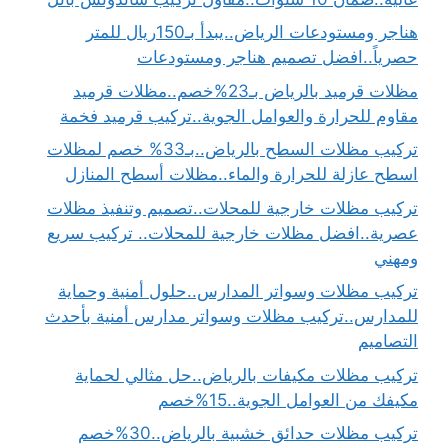
هناجر ومستودعات الرياض..يبدأ بـ150ريال للمتر
حصرياً..افضل تصميم هناجر ومستودعات
مظلات قرميد بالرياض بـ23%خصم..مظلات قرميد
مقاوم للحرارة والعوامل الجوية..تركيب قرميد فخمة
تركيب مظلات السطح بالرياض..بـ33% خصم لمظلات
اسطح عازلة للحرارة والماء..مظلات أسطح المنازل
تركيب مظلات خارجية للمحلات..تصميم وتنفيذ مظلات
عصرية..افضل مظلات خارجية للمحلات.. تركيب سريع
ومهني
تركيب مظلات وسواتر المدارس..حلول أمنية وحماية
للمدارس..تركيب مظلات وسواتر مدارس أمنية بأحدث
التصاميم
تركيب مظلات مكيفات بالرياض..حل مثالي لحماية
مكيفك من العوامل الجوية..15%خصم
تركيب مظلات حدائق خشبية بالرياض..30%خصم