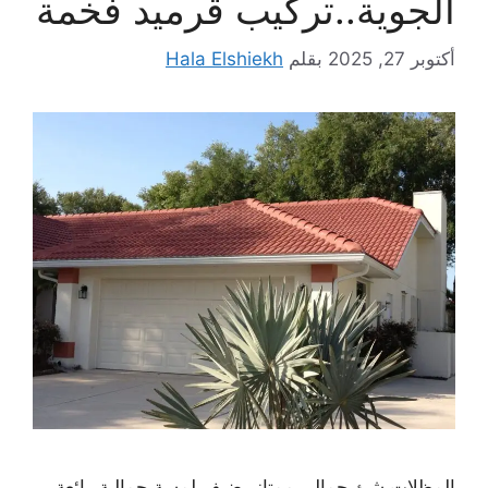
الجوية..تركيب قرميد فخمة
أكتوبر 27, 2025
بقلم
Hala Elshiekh
المظلات شئ جمالي ممتاز يضيف لمسة جمالية رائعة