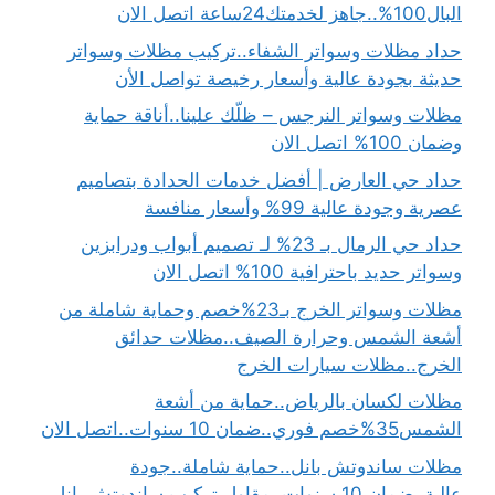
البال100%..جاهز لخدمتك24ساعة اتصل الان
حداد مظلات وسواتر الشفاء..تركيب مظلات وسواتر
حديثة بجودة عالية وأسعار رخيصة تواصل الأن
مظلات وسواتر النرجس – ظلّك علينا..أناقة حماية
وضمان 100% اتصل الان
حداد حي العارض | أفضل خدمات الحدادة بتصاميم
عصرية وجودة عالية 99% وأسعار منافسة
حداد حي الرمال بـ 23% لـ تصميم أبواب ودرابزين
وسواتر حديد باحترافية 100% اتصل الان
مظلات وسواتر الخرج بـ23%خصم وحماية شاملة من
أشعة الشمس وحرارة الصيف..مظلات حدائق
الخرج..مظلات سيارات الخرج
مظلات لكسان بالرياض..حماية من أشعة
الشمس35%خصم فوري..ضمان 10 سنوات..اتصل الان
مظلات ساندوتش بانل..حماية شاملة..جودة
عالية..ضمان 10 سنوات..مقاول تركيب ساندوتش بانل