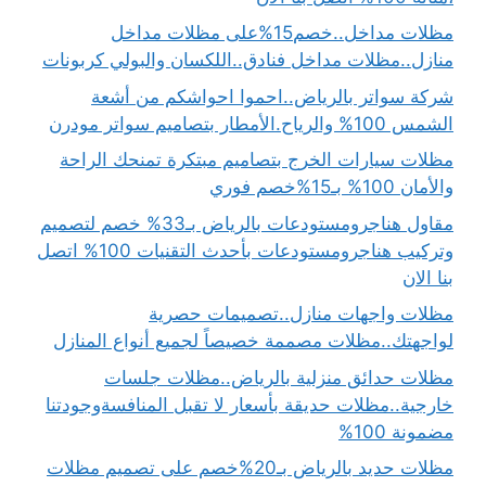
مظلات مداخل..خصم15%على مظلات مداخل
منازل..مظلات مداخل فنادق..اللكسان والبولي كربونات
شركة سواتر بالرياض..احموا احواشكم من أشعة
الشمس 100% والرياح.الأمطار بتصاميم سواتر مودرن
مظلات سيارات الخرج بتصاميم مبتكرة تمنحك الراحة
والأمان 100% بـ15%خصم فوري
مقاول هناجرومستودعات بالرياض بـ33% خصم لتصميم
وتركيب هناجرومستودعات بأحدث التقنيات 100% اتصل
بنا الان
مظلات واجهات منازل..تصميمات حصرية
لواجهتك..مظلات مصممة خصيصاً لجميع أنواع المنازل
مظلات حدائق منزلية بالرياض..مظلات جلسات
خارجية..مظلات حديقة بأسعار لا تقبل المنافسةوجودتنا
مضمونة 100%
مظلات حديد بالرياض بـ20%خصم على تصميم مظلات