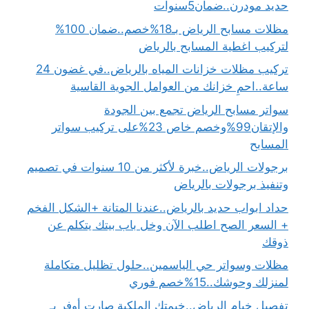
حديد مودرن..ضمان5سنوات
مظلات مسابح الرياض بـ18%خصم..ضمان 100%
لتركيب اغطية المسابح بالرياض
تركيب مظلات خزانات المياه بالرياض..في غضون 24
ساعة..احمِ خزانك من العوامل الجوية القاسية
سواتر مسابح الرياض تجمع بين الجودة
والإتقان99%وخصم خاص 23%على تركيب سواتر
المسابح
برجولات الرياض..خبرة لأكثر من 10 سنوات في تصميم
وتنفيذ برجولات بالرياض
حداد ابواب حديد بالرياض..عندنا المتانة +الشكل الفخم
+ السعر الصح اطلب الآن وخل باب بيتك يتكلم عن
ذوقك
مظلات وسواتر حي الياسمين..حلول تظليل متكاملة
لمنزلك وحوشك..15%خصم فوري
تفصيل خيام الرياض..خيمتك الملكية صارت أوفر بـ