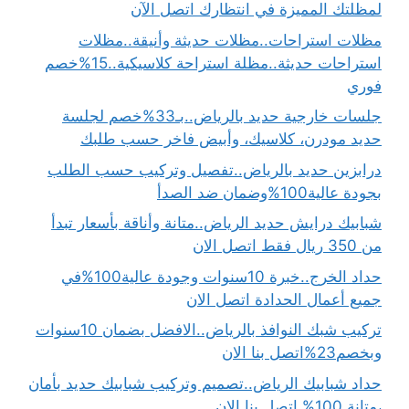
لمظلتك المميزة في انتظارك اتصل الآن
مظلات استراحات..مظلات حديثة وأنيقة..مظلات
استراحات حديثة..مظلة استراحة كلاسيكية..15%خصم
فوري
جلسات خارجية حديد بالرياض..بـ33%خصم لجلسة
حديد مودرن، كلاسيك، وأبيض فاخر حسب طلبك
درابزين حديد بالرياض..تفصيل وتركيب حسب الطلب
بجودة عالية100%وضمان ضد الصدأ
شبابيك درايش حديد الرياض..متانة وأناقة بأسعار تبدأ
من 350 ريال فقط اتصل الان
حداد الخرج..خبرة 10سنوات وجودة عالية100%في
جميع أعمال الحدادة اتصل الان
تركيب شبك النوافذ بالرياض..الافضل بضمان 10سنوات
وبخصم23%اتصل بنا الان
حداد شبابيك الرياض..تصميم وتركيب شبابيك حديد بأمان
،متانة 100% اتصل بنا الان