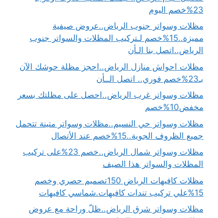
23%خصم اليوم
مظلات وسواتر جنوب الرياض..عروض صيفية
مميزة..15%خصم لـتركيب المظلات والسواتر جنوب
الرياض..اتصل بنا الـأن
مظلات احواش منازل الرياض..احجز مظلة حوشك الآن
بـ23%خصم فوري.. اتصل الــأن
مظلات وسواتر غرب الرياض..احصل على مظلتك بسعر
مخفض10%خصم
مظلات وسواتر حي النسيم..مظلات وسواتر متينة تتحمل
جميع الظروف الجوية..15%خصم عند الأتصال
مظلات وسواتر شمال الرياض..خصم 23%على تركيب
المظلات والسواتر هذا الصيف
مظلات كافيهات الرياض 150تصميم حصري وخصم
15%علي تركيب تندات كافيهات.شماسي كافيهات
مظلات وسواتر شرق الرياض..ظلّ وراحة مع عروض