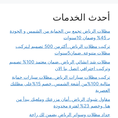
أحدث الخدمات
مظلات الرياض تجمع بين الحماية من الشمس و الجودة
بـ 45% وضمان 10سنوات
تركيب مظلات الرياض..أكثرمن 500 تصميم لـتركيب
مظلات متنوعة..ضمان5سنوات
مظلات شد انشائي الرياض..ضمان معتمد 100% تصميم
وتركيب احترافي اتصل بنا الان
تركيب مظلات سيارات الرياض..مظلات سيارات حماية
مثالية 100%من أشعة الشمس..خصم 15%على مظلتك
العصرية
مقاول شبوك الرياض..أمان مزرعتك وملعبك يبدأ من
هنا..وخصم 23% لفترة محدودة
حداد مظلات وسواتر الرياض يضمن لك راحة