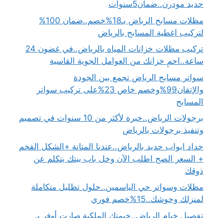
حديد مودرن..ضمان5سنوات
مظلات مسابح الرياض بـ18%خصم..ضمان 100%
لتركيب اغطية المسابح بالرياض
تركيب مظلات خزانات المياه بالرياض..في غضون 24
ساعة..احمِ خزانك من العوامل الجوية القاسية
سواتر مسابح الرياض تجمع بين الجودة
والإتقان99%وخصم خاص 23%على تركيب سواتر
المسابح
برجولات الرياض..خبرة لأكثر من 10 سنوات في تصميم
وتنفيذ برجولات بالرياض
حداد ابواب حديد بالرياض..عندنا المتانة +الشكل الفخم
+ السعر الصح اطلب الآن وخل باب بيتك يتكلم عن
ذوقك
مظلات وسواتر حي الياسمين..حلول تظليل متكاملة
لمنزلك وحوشك..15%خصم فوري
تفصيل خيام الرياض..خيمتك الملكية صارت أوفر بـ