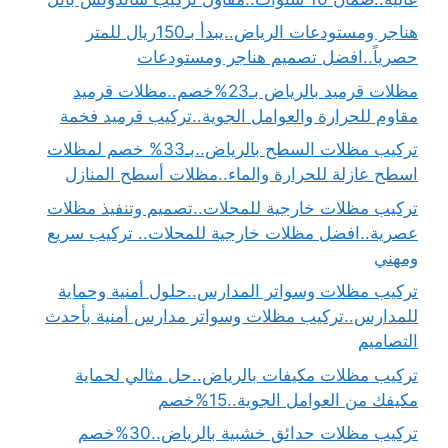
هناجر ومستودعات الرياض..يبدأ بـ150ريال للمتر
حصرياً..افضل تصميم هناجر ومستودعات
مظلات قرميد بالرياض بـ23%خصم..مظلات قرميد
مقاوم للحرارة والعوامل الجوية..تركيب قرميد فخمة
تركيب مظلات السطح بالرياض..بـ33% خصم لمظلات
اسطح عازلة للحرارة والماء..مظلات أسطح المنازل
تركيب مظلات خارجية للمحلات..تصميم وتنفيذ مظلات
عصرية..افضل مظلات خارجية للمحلات.. تركيب سريع
ومهني
تركيب مظلات وسواتر المدارس..حلول أمنية وحماية
للمدارس..تركيب مظلات وسواتر مدارس أمنية بأحدث
التصاميم
تركيب مظلات مكيفات بالرياض..حل مثالي لحماية
مكيفك من العوامل الجوية..15%خصم
تركيب مظلات حدائق خشبية بالرياض..30%خصم