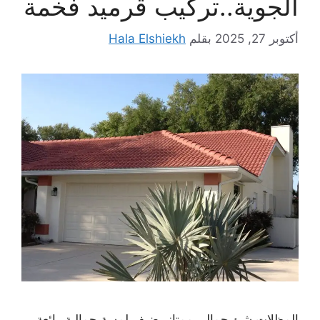
الجوية..تركيب قرميد فخمة
أكتوبر 27, 2025
بقلم
Hala Elshiekh
المظلات شئ جمالي ممتاز يضيف لمسة جمالية رائعة