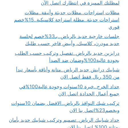
لمظلتك المميزة في انتظارك اتصل الآن
مظلات استراحات..مظلات حديثة وأنيقة..مظلات
استراحات حديثة..مظلة استراحة كلاسيكية..15%خصم
فوري
جلسات خارجية حديد بالرياض..بـ33%خصم لجلسة
حديد مودرن، كلاسيك، وأبيض فاخر حسب طلبك
درابزين حديد بالرياض..تفصيل وتركيب حسب الطلب
بجودة عالية100%وضمان ضد الصدأ
شبابيك درايش حديد الرياض..متانة وأناقة بأسعار تبدأ
من 350 ريال فقط اتصل الان
حداد الخرج..خبرة 10سنوات وجودة عالية100%في
جميع أعمال الحدادة اتصل الان
تركيب شبك النوافذ بالرياض..الافضل بضمان 10سنوات
وبخصم23%اتصل بنا الان
حداد شبابيك الرياض..تصميم وتركيب شبابيك حديد بأمان
،متانة 100% اتصل بنا الان