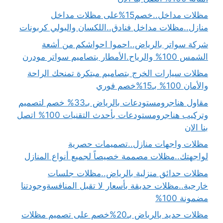
مظلات مداخل..خصم15%على مظلات مداخل
منازل..مظلات مداخل فنادق..اللكسان والبولي كربونات
شركة سواتر بالرياض..احموا احواشكم من أشعة
الشمس 100% والرياح.الأمطار بتصاميم سواتر مودرن
مظلات سيارات الخرج بتصاميم مبتكرة تمنحك الراحة
والأمان 100% بـ15%خصم فوري
مقاول هناجرومستودعات بالرياض بـ33% خصم لتصميم
وتركيب هناجرومستودعات بأحدث التقنيات 100% اتصل
بنا الان
مظلات واجهات منازل..تصميمات حصرية
لواجهتك..مظلات مصممة خصيصاً لجميع أنواع المنازل
مظلات حدائق منزلية بالرياض..مظلات جلسات
خارجية..مظلات حديقة بأسعار لا تقبل المنافسةوجودتنا
مضمونة 100%
مظلات حديد بالرياض بـ20%خصم على تصميم مظلات