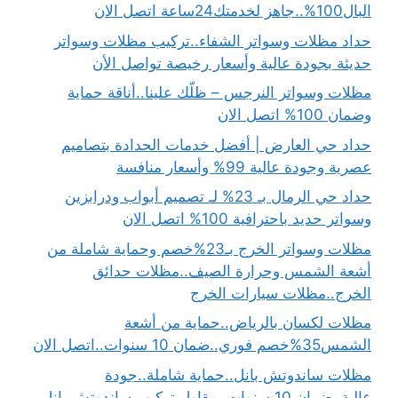
البال100%..جاهز لخدمتك24ساعة اتصل الان
حداد مظلات وسواتر الشفاء..تركيب مظلات وسواتر
حديثة بجودة عالية وأسعار رخيصة تواصل الأن
مظلات وسواتر النرجس – ظلّك علينا..أناقة حماية
وضمان 100% اتصل الان
حداد حي العارض | أفضل خدمات الحدادة بتصاميم
عصرية وجودة عالية 99% وأسعار منافسة
حداد حي الرمال بـ 23% لـ تصميم أبواب ودرابزين
وسواتر حديد باحترافية 100% اتصل الان
مظلات وسواتر الخرج بـ23%خصم وحماية شاملة من
أشعة الشمس وحرارة الصيف..مظلات حدائق
الخرج..مظلات سيارات الخرج
مظلات لكسان بالرياض..حماية من أشعة
الشمس35%خصم فوري..ضمان 10 سنوات..اتصل الان
مظلات ساندوتش بانل..حماية شاملة..جودة
عالية..ضمان 10 سنوات..مقاول تركيب ساندوتش بانل