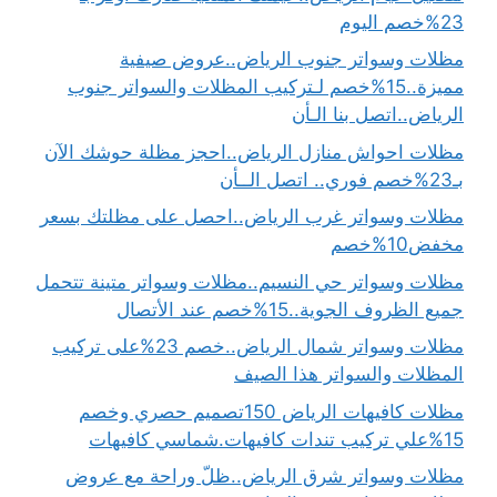
23%خصم اليوم
مظلات وسواتر جنوب الرياض..عروض صيفية
مميزة..15%خصم لـتركيب المظلات والسواتر جنوب
الرياض..اتصل بنا الـأن
مظلات احواش منازل الرياض..احجز مظلة حوشك الآن
بـ23%خصم فوري.. اتصل الــأن
مظلات وسواتر غرب الرياض..احصل على مظلتك بسعر
مخفض10%خصم
مظلات وسواتر حي النسيم..مظلات وسواتر متينة تتحمل
جميع الظروف الجوية..15%خصم عند الأتصال
مظلات وسواتر شمال الرياض..خصم 23%على تركيب
المظلات والسواتر هذا الصيف
مظلات كافيهات الرياض 150تصميم حصري وخصم
15%علي تركيب تندات كافيهات.شماسي كافيهات
مظلات وسواتر شرق الرياض..ظلّ وراحة مع عروض