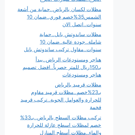
مظلات لكسان بالرياض..حماية من أشعة
الشمس35%خصم فوري..ضمان 10
سنوات..اتصل الان
مظلات ساندوتش بانل..حماية
شاملة..جودة عالية..ضمان 10
سنوات..مقاول تركيب ساندوتش بانل
هناجر ومستودعات الرياض..يبدأ
بـ150ريال للمتر حصرياً..افضل تصميم
هناجر ومستودعات
مظلات قرميد بالرياض
بـ23%خصم..مظلات قرميد مقاوم
للحرارة والعوامل الجوية..تركيب قرميد
فخمة
تركيب مظلات السطح بالرياض..بـ33%
خصم لمظلات اسطح عازلة للحرارة
والماء..مظلات أسطح المنازل