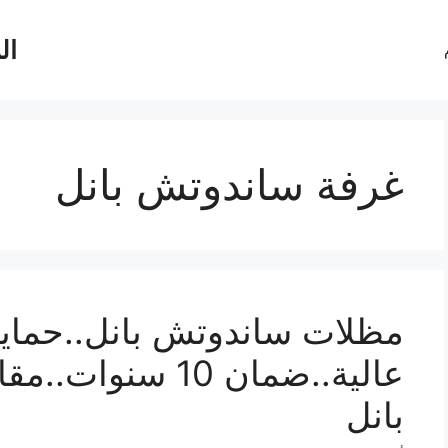
ال
غرفة ساندوتش بانل
مظلات ساندوتش بانل..حماية
عالية..ضمان 10 س
بانل