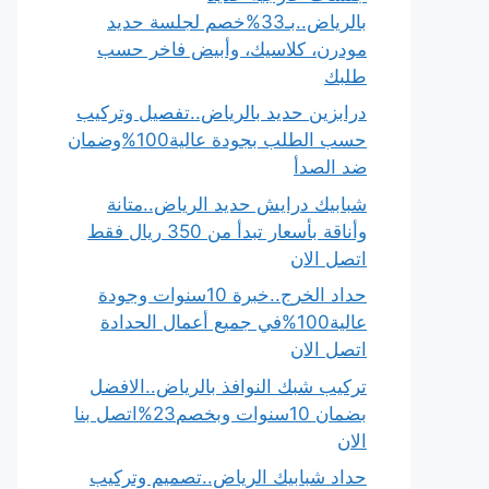
بالرياض..بـ33%خصم لجلسة حديد
مودرن، كلاسيك، وأبيض فاخر حسب
طلبك
درابزين حديد بالرياض..تفصيل وتركيب
حسب الطلب بجودة عالية100%وضمان
ضد الصدأ
شبابيك درايش حديد الرياض..متانة
وأناقة بأسعار تبدأ من 350 ريال فقط
اتصل الان
حداد الخرج..خبرة 10سنوات وجودة
عالية100%في جميع أعمال الحدادة
اتصل الان
تركيب شبك النوافذ بالرياض..الافضل
بضمان 10سنوات وبخصم23%اتصل بنا
الان
حداد شبابيك الرياض..تصميم وتركيب