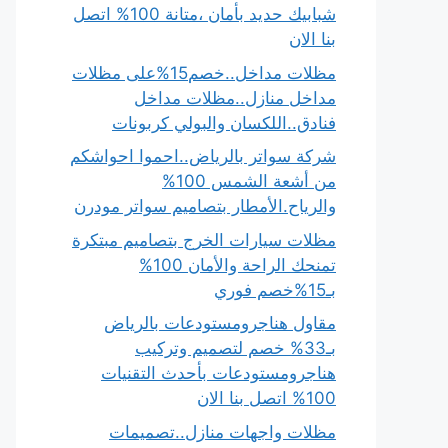
شبابيك حديد بأمان ،متانة 100% اتصل
بنا الان
مظلات مداخل..خصم15%على مظلات
مداخل منازل..مظلات مداخل
فنادق..اللكسان والبولي كربونات
شركة سواتر بالرياض..احموا احواشكم
من أشعة الشمس 100%
والرياح.الأمطار بتصاميم سواتر مودرن
مظلات سيارات الخرج بتصاميم مبتكرة
تمنحك الراحة والأمان 100%
بـ15%خصم فوري
مقاول هناجرومستودعات بالرياض
بـ33% خصم لتصميم وتركيب
هناجرومستودعات بأحدث التقنيات
100% اتصل بنا الان
مظلات واجهات منازل..تصميمات