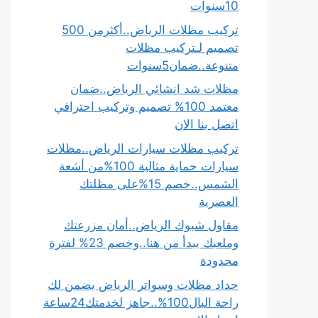
10سنوات
تركيب مظلات الرياض..أكثرمن 500
تصميم لـتركيب مظلات
متنوعة..ضمان5سنوات
مظلات شد انشائي الرياض..ضمان
معتمد 100% تصميم وتركيب احترافي
اتصل بنا الان
تركيب مظلات سيارات الرياض..مظلات
سيارات حماية مثالية 100%من أشعة
الشمس..خصم 15%على مظلتك
العصرية
مقاول شبوك الرياض..أمان مزرعتك
وملعبك يبدأ من هنا..وخصم 23% لفترة
محدودة
حداد مظلات وسواتر الرياض يضمن لك
راحة البال100%..جاهز لخدمتك24ساعة