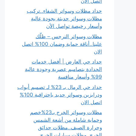
اتصل الان
حداد مظلات وسواتر الشفاء..تركيب
مظلات وسواتر حديثة بجودة عالية
وأسعار رخيصة تواصل الأن
مظلات وسواتر النرجس – ظلّك
علينا..أناقة حماية وضمان 100% اتصل
الان
حداد حي العارض | أفضل خدمات
الحدادة بتصاميم عصرية وجودة عالية
99% وأسعار منافسة
حداد حي الرمال بـ 23% لـ تصميم أبواب
ودرابزين وسواتر حديد باحترافية 100%
اتصل الان
مظلات وسواتر الخرج بـ23%خصم
وحماية شاملة من أشعة الشمس
وحرارة الصيف..مظلات حدائق
الخرج..مظلات سيارات الخرج