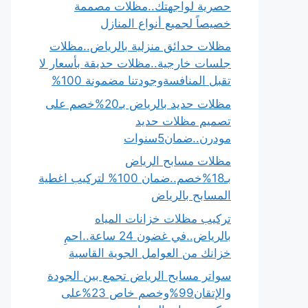
حصرية لواجهتك..مظلات مصممة
خصيصاً لجميع أنواع المنازل
مظلات حدائق منزلية بالرياض..مظلات
جلسات خارجية..مظلات حديقة بأسعار لا
تقبل المنافسةوجودتنا مضمونة 100%
مظلات حديد بالرياض بـ20%خصم على
تصميم مظلات حديد
مودرن..ضمان5سنوات
مظلات مسابح الرياض
بـ18%خصم..ضمان 100% لتركيب اغطية
المسابح بالرياض
تركيب مظلات خزانات المياه
بالرياض..في غضون 24 ساعة..احمِ
خزانك من العوامل الجوية القاسية
سواتر مسابح الرياض تجمع بين الجودة
والإتقان99%وخصم خاص 23%على