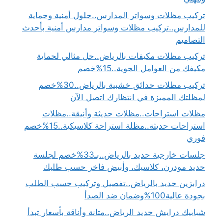
تركيب مظلات وسواتر المدارس..حلول أمنية وحماية
للمدارس..تركيب مظلات وسواتر مدارس أمنية بأحدث
التصاميم
تركيب مظلات مكيفات بالرياض..حل مثالي لحماية
مكيفك من العوامل الجوية..15%خصم
تركيب مظلات حدائق خشبية بالرياض..30%خصم
لمظلتك المميزة في انتظارك اتصل الآن
مظلات استراحات..مظلات حديثة وأنيقة..مظلات
استراحات حديثة..مظلة استراحة كلاسيكية..15%خصم
فوري
جلسات خارجية حديد بالرياض..بـ33%خصم لجلسة
حديد مودرن، كلاسيك، وأبيض فاخر حسب طلبك
درابزين حديد بالرياض..تفصيل وتركيب حسب الطلب
بجودة عالية100%وضمان ضد الصدأ
شبابيك درايش حديد الرياض..متانة وأناقة بأسعار تبدأ