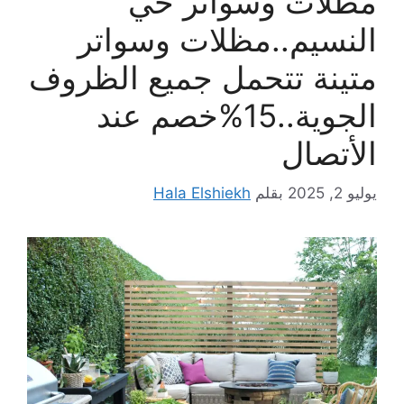
مظلات وسواتر حي
النسيم..مظلات وسواتر
متينة تتحمل جميع الظروف
الجوية..15%خصم عند
الأتصال
يوليو 2, 2025
بقلم
Hala Elshiekh