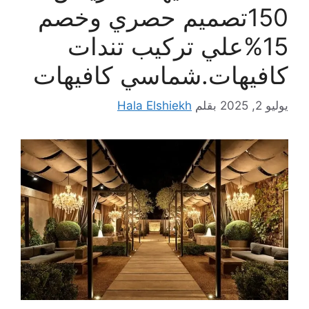
150تصميم حصري وخصم
15%علي تركيب تندات
كافيهات.شماسي كافيهات
يوليو 2, 2025
بقلم
Hala Elshiekh