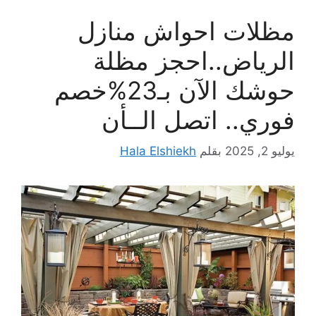
مظلات احواش منازل
الرياض..احجز مظلة
حوشك الآن بـ23%خصم
فوري.. اتصل الــأن
يوليو 2, 2025
بقلم
Hala Elshiekh