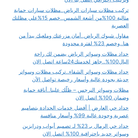
تركيب مظلات سيارات الرياض..مظلات سيارات حماية
مثالية 100%من أشعة الشمس..خصم 15%على مظلتك
العصرية
مقاول شبوك الرياض..أمان مزرعتك وملعبك يبدأ من
هنا..وخصم 23% لفترة محدودة
حداد مظلات وسواتر الرياض يضمن لك راحة
البال100%..جاهز لخدمتك24ساعة اتصل الان
حداد مظلات وسواتر الشفاء..تركيب مظلات وسواتر
حديثة بجودة عالية وأسعار رخيصة تواصل الأن
مظلات وسواتر النرجس – ظلّك علينا..أناقة حماية
وضمان 100% اتصل الان
حداد حي العارض | أفضل خدمات الحدادة بتصاميم
عصرية وجودة عالية 99% وأسعار منافسة
حداد حي الرمال بـ 23% لـ تصميم أبواب ودرابزين
وسواتر حديد باحترافية 100% اتصل الان