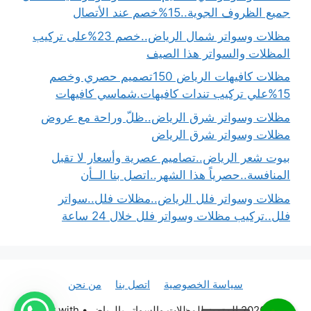
جميع الظروف الجوية..15%خصم عند الأتصال
مظلات وسواتر شمال الرياض..خصم 23%على تركيب
المظلات والسواتر هذا الصيف
مظلات كافيهات الرياض 150تصميم حصري وخصم
15%علي تركيب تندات كافيهات.شماسي كافيهات
مظلات وسواتر شرق الرياض..ظلّ وراحة مع عروض
مظلات وسواتر شرق الرياض
بيوت شعر الرياض..تصاميم عصرية وأسعار لا تقبل
المنافسة..حصرياً هذا الشهر..اتصل بنا الــأن
مظلات وسواتر فلل الرياض..مظلات فلل..سواتر
فلل..تركيب مظلات وسواتر فلل خلال 24 ساعة
سياسة الخصوصية
اتصل بنا
من نحن
© 2026 المتميز للمظلات والسواتر بالرياض
• Built with