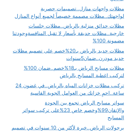
مظلات واجهات منازل..تصميمات حصرية
لواجهتك..مظلات مصممة خصيصاً لجميع أنواع المنازل
مظلات حدائق منزلية بالرياض..مظلات جلسات
خارجية..مظلات حديقة بأسعار لا تقبل المنافسةوجودتنا
مضمونة 100%
مظلات حديد بالرياض بـ20%خصم على تصميم مظلات
حديد مودرن..ضمان5سنوات
مظلات مسابح الرياض بـ18%خصم..ضمان 100%
لتركيب اغطية المسابح بالرياض
تركيب مظلات خزانات المياه بالرياض..في غضون 24
ساعة..احمِ خزانك من العوامل الجوية القاسية
سواتر مسابح الرياض تجمع بين الجودة
والإتقان99%وخصم خاص 23%على تركيب سواتر
المسابح
برجولات الرياض..خبرة لأكثر من 10 سنوات في تصميم