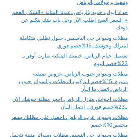
وتنفيذ برجولات بالرياض
حداد ابواب حديد بالرياض..عندنا المتانة +الشكل الفخم
+ السعر الصح اطلب الآن وخل باب بيتك يتكلم عن
ذوقك
مظلات وسواتر حي الياسمين..حلول تظليل متكاملة
لمنزلك وحوشك..15%خصم فوري
تفصيل خيام الرياض..خيمتك الملكية صارت أوفر بـ
23%خصم اليوم
مظلات وسواتر جنوب الرياض..عروض صيفية
مميزة..15%خصم لـتركيب المظلات والسواتر جنوب
الرياض..اتصل بنا الـأن
مظلات احواش منازل الرياض..احجز مظلة حوشك الآن
بـ23%خصم فوري.. اتصل الــأن
مظلات وسواتر غرب الرياض..احصل على مظلتك بسعر
مخفض10%خصم
مظلات وسواتر حي النسيم..مظلات وسواتر متينة تتحمل