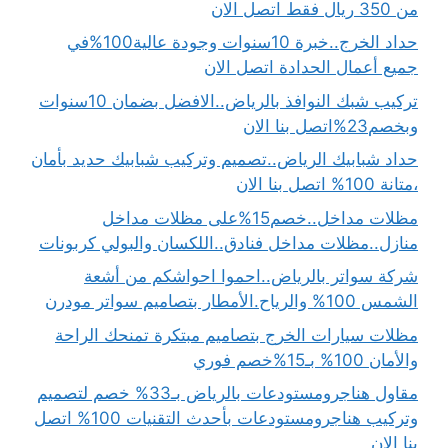
من 350 ريال فقط اتصل الان
حداد الخرج..خبرة 10سنوات وجودة عالية100%في
جميع أعمال الحدادة اتصل الان
تركيب شبك النوافذ بالرياض..الافضل بضمان 10سنوات
وبخصم23%اتصل بنا الان
حداد شبابيك الرياض..تصميم وتركيب شبابيك حديد بأمان
،متانة 100% اتصل بنا الان
مظلات مداخل..خصم15%على مظلات مداخل
منازل..مظلات مداخل فنادق..اللكسان والبولي كربونات
شركة سواتر بالرياض..احموا احواشكم من أشعة
الشمس 100% والرياح.الأمطار بتصاميم سواتر مودرن
مظلات سيارات الخرج بتصاميم مبتكرة تمنحك الراحة
والأمان 100% بـ15%خصم فوري
مقاول هناجرومستودعات بالرياض بـ33% خصم لتصميم
وتركيب هناجرومستودعات بأحدث التقنيات 100% اتصل
بنا الان