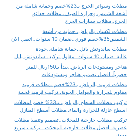
مظلات وسواتر الخرج بـ23%خصم وحماية شاملة من
أشعة الشمس وحرارة الصيف..مظلات حدائق
الخرج..مظلات سيارات الخرج
مظلات لكسان بالرياض..حماية من أشعة
الشمس35%خصم فوري..ضمان 10 سنوات..اتصل الان
مظلات ساندوتش بانل..حماية شاملة..جودة
عالية..ضمان 10 سنوات..مقاول تركيب ساندوتش بانل
هناجر ومستودعات الرياض..يبدأ بـ150ريال للمتر
حصرياً..افضل تصميم هناجر ومستودعات
مظلات قرميد بالرياض بـ23%خصم..مظلات قرميد
مقاوم للحرارة والعوامل الجوية..تركيب قرميد فخمة
تركيب مظلات السطح بالرياض..بـ33% خصم لمظلات
اسطح عازلة للحرارة والماء..مظلات أسطح المنازل
تركيب مظلات خارجية للمحلات..تصميم وتنفيذ مظلات
عصرية..افضل مظلات خارجية للمحلات.. تركيب سريع
ومهني