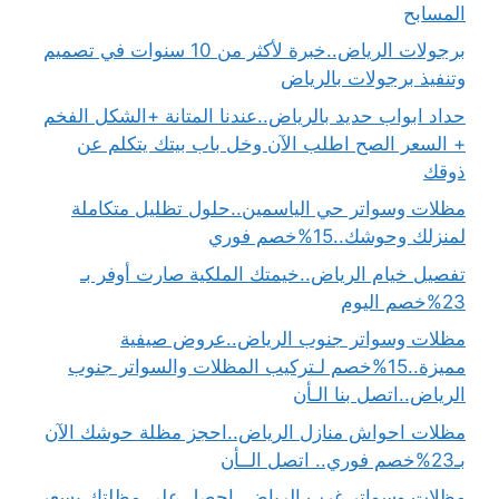
المسابح
برجولات الرياض..خبرة لأكثر من 10 سنوات في تصميم
وتنفيذ برجولات بالرياض
حداد ابواب حديد بالرياض..عندنا المتانة +الشكل الفخم
+ السعر الصح اطلب الآن وخل باب بيتك يتكلم عن
ذوقك
مظلات وسواتر حي الياسمين..حلول تظليل متكاملة
لمنزلك وحوشك..15%خصم فوري
تفصيل خيام الرياض..خيمتك الملكية صارت أوفر بـ
23%خصم اليوم
مظلات وسواتر جنوب الرياض..عروض صيفية
مميزة..15%خصم لـتركيب المظلات والسواتر جنوب
الرياض..اتصل بنا الـأن
مظلات احواش منازل الرياض..احجز مظلة حوشك الآن
بـ23%خصم فوري.. اتصل الــأن
مظلات وسواتر غرب الرياض..احصل على مظلتك بسعر