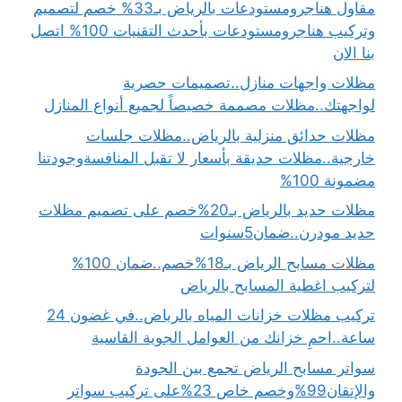
مقاول هناجرومستودعات بالرياض بـ33% خصم لتصميم
وتركيب هناجرومستودعات بأحدث التقنيات 100% اتصل
بنا الان
مظلات واجهات منازل..تصميمات حصرية
لواجهتك..مظلات مصممة خصيصاً لجميع أنواع المنازل
مظلات حدائق منزلية بالرياض..مظلات جلسات
خارجية..مظلات حديقة بأسعار لا تقبل المنافسةوجودتنا
مضمونة 100%
مظلات حديد بالرياض بـ20%خصم على تصميم مظلات
حديد مودرن..ضمان5سنوات
مظلات مسابح الرياض بـ18%خصم..ضمان 100%
لتركيب اغطية المسابح بالرياض
تركيب مظلات خزانات المياه بالرياض..في غضون 24
ساعة..احمِ خزانك من العوامل الجوية القاسية
سواتر مسابح الرياض تجمع بين الجودة
والإتقان99%وخصم خاص 23%على تركيب سواتر