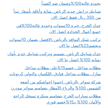
بجودة عالية100%وضمان ضد الصدأ
شبابيك درايش حديد الرياض..متانة وأناقة بأسعار تبدأ
من 350 ريال فقط اتصل الان
حداد الخرج..خبرة 10سنوات وجودة عالية100%في
جميع أعمال الحدادة اتصل الان
تركيب شبك النوافذ بالرياض..الافضل بضمان 10سنوات
وبخصم23%اتصل بنا الان
حداد شبابيك الرياض..تصميم وتركيب شبابيك حديد بأمان
،متانة 100% اتصل بنا الان
مظلات مداخل..خصم15%على مظلات مداخل
منازل..مظلات مداخل فنادق..اللكسان والبولي كربونات
شركة سواتر بالرياض..احموا احواشكم من أشعة
الشمس 100% والرياح.الأمطار بتصاميم سواتر مودرن
مظلات سيارات الخرج بتصاميم مبتكرة تمنحك الراحة
والأمان 100% بـ15%خصم فوري