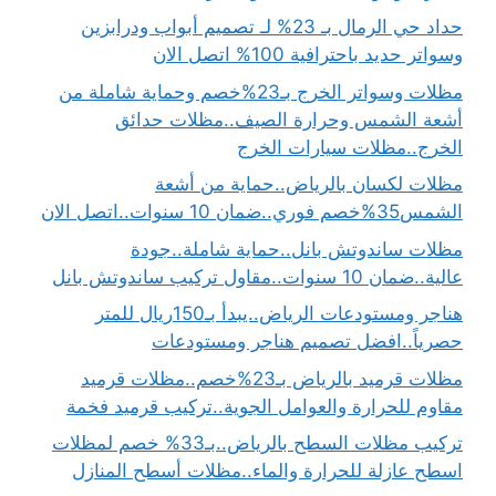
حداد حي الرمال بـ 23% لـ تصميم أبواب ودرابزين
وسواتر حديد باحترافية 100% اتصل الان
مظلات وسواتر الخرج بـ23%خصم وحماية شاملة من
أشعة الشمس وحرارة الصيف..مظلات حدائق
الخرج..مظلات سيارات الخرج
مظلات لكسان بالرياض..حماية من أشعة
الشمس35%خصم فوري..ضمان 10 سنوات..اتصل الان
مظلات ساندوتش بانل..حماية شاملة..جودة
عالية..ضمان 10 سنوات..مقاول تركيب ساندوتش بانل
هناجر ومستودعات الرياض..يبدأ بـ150ريال للمتر
حصرياً..افضل تصميم هناجر ومستودعات
مظلات قرميد بالرياض بـ23%خصم..مظلات قرميد
مقاوم للحرارة والعوامل الجوية..تركيب قرميد فخمة
تركيب مظلات السطح بالرياض..بـ33% خصم لمظلات
اسطح عازلة للحرارة والماء..مظلات أسطح المنازل