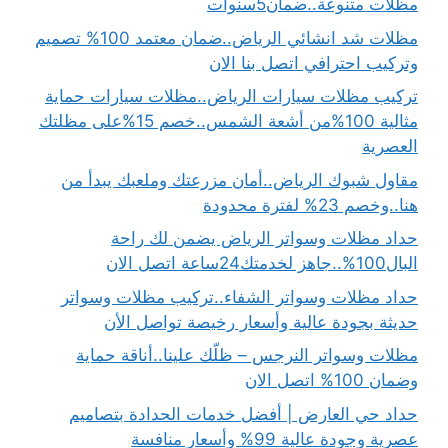
مظلات متنوعة..ضمان5سنوات
مظلات شد انشائي الرياض..ضمان معتمد 100% تصميم
وتركيب احترافي اتصل بنا الان
تركيب مظلات سيارات الرياض..مظلات سيارات حماية
مثالية 100%من أشعة الشمس..خصم 15%على مظلتك
العصرية
مقاول شبوك الرياض..أمان مزرعتك وملعبك يبدأ من
هنا..وخصم 23% لفترة محدودة
حداد مظلات وسواتر الرياض يضمن لك راحة
البال100%..جاهز لخدمتك24ساعة اتصل الان
حداد مظلات وسواتر الشفاء..تركيب مظلات وسواتر
حديثة بجودة عالية وأسعار رخيصة تواصل الأن
مظلات وسواتر النرجس – ظلّك علينا..أناقة حماية
وضمان 100% اتصل الان
حداد حي العارض | أفضل خدمات الحدادة بتصاميم
عصرية وجودة عالية 99% وأسعار منافسة