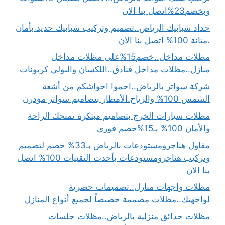
وبخصم23%اتصل بنا الان
حداد شبابيك الرياض..تصميم وتركيب شبابيك حديد بأمان
،متانة 100% اتصل بنا الان
مظلات مداخل..خصم15%على مظلات مداخل
منازل..مظلات مداخل فنادق..اللكسان والبولي كربونات
شركة سواتر بالرياض..احموا احواشكم من أشعة
الشمس 100% والرياح.الأمطار بتصاميم سواتر مودرن
مظلات سيارات الخرج بتصاميم مبتكرة تمنحك الراحة
والأمان 100% بـ15%خصم فوري
مقاول هناجرومستودعات بالرياض بـ33% خصم لتصميم
وتركيب هناجرومستودعات بأحدث التقنيات 100% اتصل
بنا الان
مظلات واجهات منازل..تصميمات حصرية
لواجهتك..مظلات مصممة خصيصاً لجميع أنواع المنازل
مظلات حدائق منزلية بالرياض..مظلات جلسات