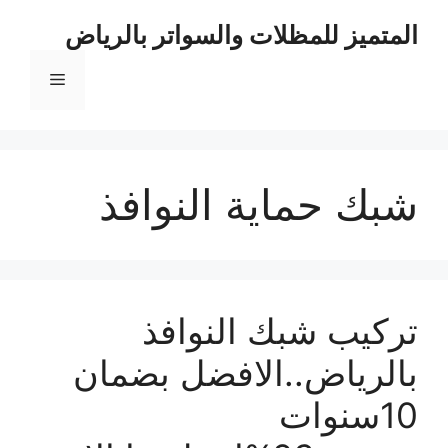
نتقل
المتميز للمظلات والسواتر بالرياض
لى
لمحتوى
القائمة
شبك حماية النوافذ
تركيب شبك النوافذ
بالرياض..الافضل بضمان
10سنوات