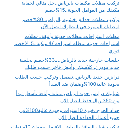
تركيب مظلات مكيفات بالرياض..حل مثالي لحماية
مكيفك من العوامل الجوية..15%خصم
تركيب مظلات حدائق خشبية بالرياض..30%خصم
لمظلتك المميزة في انتظارك اتصل الآن
مظلات استراحات..مظلات حديثة وأنيقة..مظلات
استراحات حديثة..مظلة استراحة كلاسيكية..15%خصم
فوري
جلسات خارجية حديد بالرياض..بـ33%خصم لجلسة
حديد مودرن، كلاسيك، وأبيض فاخر حسب طلبك
درابزين حديد بالرياض..تفصيل وتركيب حسب الطلب
بجودة عالية100%وضمان ضد الصدأ
شبابيك درايش حديد الرياض..متانة وأناقة بأسعار تبدأ
من 350 ريال فقط اتصل الان
حداد الخرج..خبرة 10سنوات وجودة عالية100%في
جميع أعمال الحدادة اتصل الان
تركيب شبك النوافذ بالرياض..الافضل بضمان 10سنوات