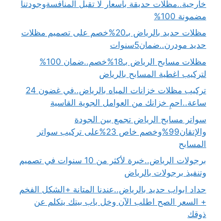
خارجية..مظلات حديقة بأسعار لا تقبل المنافسةوجودتنا
مضمونة 100%
مظلات حديد بالرياض بـ20%خصم على تصميم مظلات
حديد مودرن..ضمان5سنوات
مظلات مسابح الرياض بـ18%خصم..ضمان 100%
لتركيب اغطية المسابح بالرياض
تركيب مظلات خزانات المياه بالرياض..في غضون 24
ساعة..احمِ خزانك من العوامل الجوية القاسية
سواتر مسابح الرياض تجمع بين الجودة
والإتقان99%وخصم خاص 23%على تركيب سواتر
المسابح
برجولات الرياض..خبرة لأكثر من 10 سنوات في تصميم
وتنفيذ برجولات بالرياض
حداد ابواب حديد بالرياض..عندنا المتانة +الشكل الفخم
+ السعر الصح اطلب الآن وخل باب بيتك يتكلم عن
ذوقك