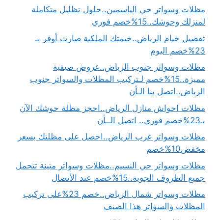
مظلات وسواتر حي الياسمين..حلول تظليل متكاملة
لمنزلك وحوشك..15%خصم فوري
تفصيل خيام الرياض..خيمتك الملكية صارت أوفر بـ
23%خصم اليوم
مظلات وسواتر جنوب الرياض..عروض صيفية
مميزة..15%خصم لـتركيب المظلات والسواتر جنوب
الرياض..اتصل بنا الـأن
مظلات احواش منازل الرياض..احجز مظلة حوشك الآن
بـ23%خصم فوري.. اتصل الــأن
مظلات وسواتر غرب الرياض..احصل على مظلتك بسعر
مخفض10%خصم
مظلات وسواتر حي النسيم..مظلات وسواتر متينة تتحمل
جميع الظروف الجوية..15%خصم عند الأتصال
مظلات وسواتر شمال الرياض..خصم 23%على تركيب
المظلات والسواتر هذا الصيف