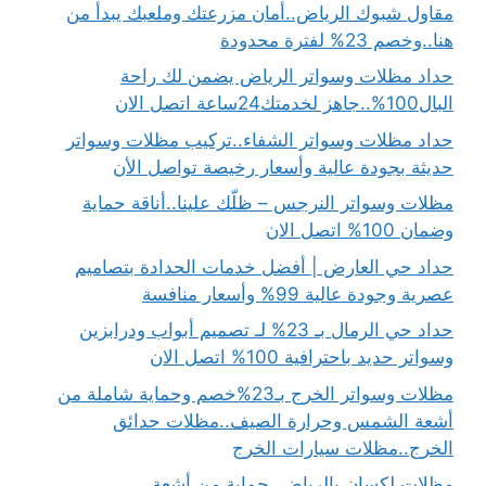
مقاول شبوك الرياض..أمان مزرعتك وملعبك يبدأ من
هنا..وخصم 23% لفترة محدودة
حداد مظلات وسواتر الرياض يضمن لك راحة
البال100%..جاهز لخدمتك24ساعة اتصل الان
حداد مظلات وسواتر الشفاء..تركيب مظلات وسواتر
حديثة بجودة عالية وأسعار رخيصة تواصل الأن
مظلات وسواتر النرجس – ظلّك علينا..أناقة حماية
وضمان 100% اتصل الان
حداد حي العارض | أفضل خدمات الحدادة بتصاميم
عصرية وجودة عالية 99% وأسعار منافسة
حداد حي الرمال بـ 23% لـ تصميم أبواب ودرابزين
وسواتر حديد باحترافية 100% اتصل الان
مظلات وسواتر الخرج بـ23%خصم وحماية شاملة من
أشعة الشمس وحرارة الصيف..مظلات حدائق
الخرج..مظلات سيارات الخرج
مظلات لكسان بالرياض..حماية من أشعة