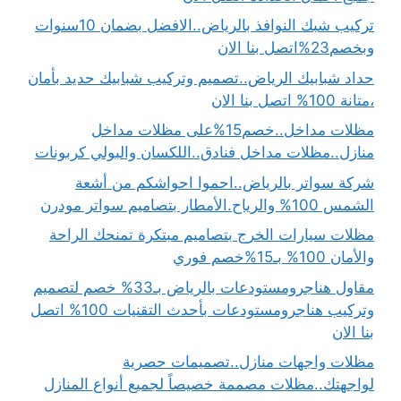
تركيب شبك النوافذ بالرياض..الافضل بضمان 10سنوات
وبخصم23%اتصل بنا الان
حداد شبابيك الرياض..تصميم وتركيب شبابيك حديد بأمان
،متانة 100% اتصل بنا الان
مظلات مداخل..خصم15%على مظلات مداخل
منازل..مظلات مداخل فنادق..اللكسان والبولي كربونات
شركة سواتر بالرياض..احموا احواشكم من أشعة
الشمس 100% والرياح.الأمطار بتصاميم سواتر مودرن
مظلات سيارات الخرج بتصاميم مبتكرة تمنحك الراحة
والأمان 100% بـ15%خصم فوري
مقاول هناجرومستودعات بالرياض بـ33% خصم لتصميم
وتركيب هناجرومستودعات بأحدث التقنيات 100% اتصل
بنا الان
مظلات واجهات منازل..تصميمات حصرية
لواجهتك..مظلات مصممة خصيصاً لجميع أنواع المنازل