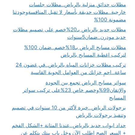
مظلات حدائق منزلية بالرياض..مظلات جلسات
خارجية..مظلات حديقة بأسعار لا تقبل المنافسةوجودتنا
مضمونة 100%
مظلات حديد بالرياض بـ20%خصم على تصميم مظلات
حديد مودرن..ضمان5سنوات
مظلات مسابح الرياض بـ18%خصم..ضمان 100%
لتركيب اغطية المسابح بالرياض
تركيب مظلات خزانات المياه بالرياض..في غضون 24
ساعة..احمِ خزانك من العوامل الجوية القاسية
سواتر مسابح الرياض تجمع بين الجودة
والإتقان99%وخصم خاص 23%على تركيب سواتر
المسابح
برجولات الرياض..خبرة لأكثر من 10 سنوات في تصميم
وتنفيذ برجولات بالرياض
حداد ابواب حديد بالرياض..عندنا المتانة +الشكل الفخم
+ السعر الصح اطلب الآن وخل باب بيتك يتكلم عن