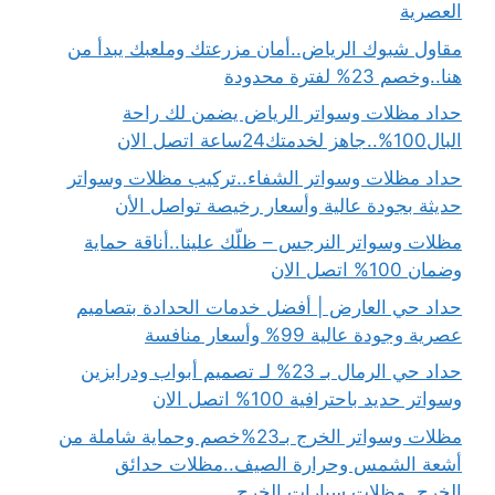
العصرية
مقاول شبوك الرياض..أمان مزرعتك وملعبك يبدأ من
هنا..وخصم 23% لفترة محدودة
حداد مظلات وسواتر الرياض يضمن لك راحة
البال100%..جاهز لخدمتك24ساعة اتصل الان
حداد مظلات وسواتر الشفاء..تركيب مظلات وسواتر
حديثة بجودة عالية وأسعار رخيصة تواصل الأن
مظلات وسواتر النرجس – ظلّك علينا..أناقة حماية
وضمان 100% اتصل الان
حداد حي العارض | أفضل خدمات الحدادة بتصاميم
عصرية وجودة عالية 99% وأسعار منافسة
حداد حي الرمال بـ 23% لـ تصميم أبواب ودرابزين
وسواتر حديد باحترافية 100% اتصل الان
مظلات وسواتر الخرج بـ23%خصم وحماية شاملة من
أشعة الشمس وحرارة الصيف..مظلات حدائق
الخرج..مظلات سيارات الخرج