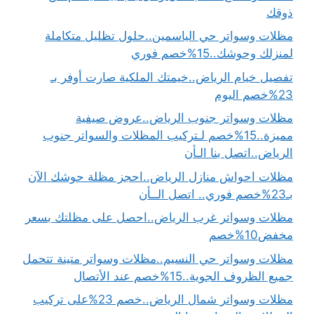
ذوقك
مظلات وسواتر حي الياسمين..حلول تظليل متكاملة
لمنزلك وحوشك..15%خصم فوري
تفصيل خيام الرياض..خيمتك الملكية صارت أوفر بـ
23%خصم اليوم
مظلات وسواتر جنوب الرياض..عروض صيفية
مميزة..15%خصم لـتركيب المظلات والسواتر جنوب
الرياض..اتصل بنا الـأن
مظلات احواش منازل الرياض..احجز مظلة حوشك الآن
بـ23%خصم فوري.. اتصل الــأن
مظلات وسواتر غرب الرياض..احصل على مظلتك بسعر
مخفض10%خصم
مظلات وسواتر حي النسيم..مظلات وسواتر متينة تتحمل
جميع الظروف الجوية..15%خصم عند الأتصال
مظلات وسواتر شمال الرياض..خصم 23%على تركيب