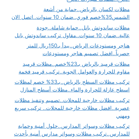
مظلات لكسان بالرياض..حماية من أشعة
الشمس35%خصم فوري..ضمان 10 سنوات..اتصل الان
مظلات ساندوتش بانل..حماية شاملة..جودة
عالية..ضمان 10 سنوات..مقاول تركيب ساندوتش بانل
هناجر ومستودعات الرياض..يبدأ بـ150ريال للمتر
حصرياً..افضل تصميم هناجر ومستودعات
مظلات قرميد بالرياض بـ23%خصم..مظلات قرميد
مقاوم للحرارة والعوامل الجوية..تركيب قرميد فخمة
تركيب مظلات السطح بالرياض..بـ33% خصم لمظلات
اسطح عازلة للحرارة والماء..مظلات أسطح المنازل
تركيب مظلات خارجية للمحلات..تصميم وتنفيذ مظلات
عصرية..افضل مظلات خارجية للمحلات.. تركيب سريع
ومهني
تركيب مظلات وسواتر المدارس..حلول أمنية وحماية
للمدارس..تركيب مظلات وسواتر مدارس أمنية بأحدث