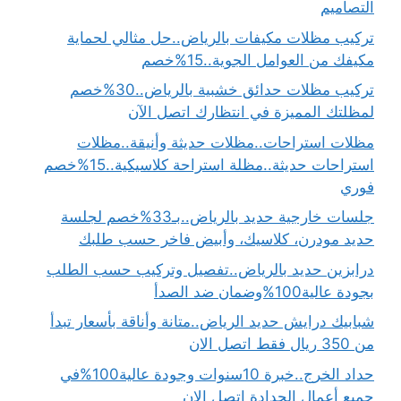
التصاميم
تركيب مظلات مكيفات بالرياض..حل مثالي لحماية
مكيفك من العوامل الجوية..15%خصم
تركيب مظلات حدائق خشبية بالرياض..30%خصم
لمظلتك المميزة في انتظارك اتصل الآن
مظلات استراحات..مظلات حديثة وأنيقة..مظلات
استراحات حديثة..مظلة استراحة كلاسيكية..15%خصم
فوري
جلسات خارجية حديد بالرياض..بـ33%خصم لجلسة
حديد مودرن، كلاسيك، وأبيض فاخر حسب طلبك
درابزين حديد بالرياض..تفصيل وتركيب حسب الطلب
بجودة عالية100%وضمان ضد الصدأ
شبابيك درايش حديد الرياض..متانة وأناقة بأسعار تبدأ
من 350 ريال فقط اتصل الان
حداد الخرج..خبرة 10سنوات وجودة عالية100%في
جميع أعمال الحدادة اتصل الان