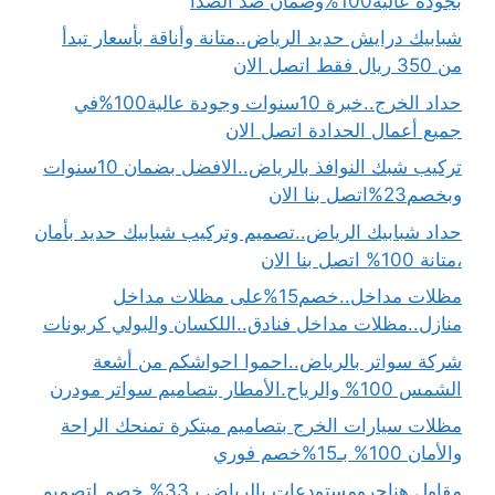
بجودة عالية100%وضمان ضد الصدأ
شبابيك درايش حديد الرياض..متانة وأناقة بأسعار تبدأ
من 350 ريال فقط اتصل الان
حداد الخرج..خبرة 10سنوات وجودة عالية100%في
جميع أعمال الحدادة اتصل الان
تركيب شبك النوافذ بالرياض..الافضل بضمان 10سنوات
وبخصم23%اتصل بنا الان
حداد شبابيك الرياض..تصميم وتركيب شبابيك حديد بأمان
،متانة 100% اتصل بنا الان
مظلات مداخل..خصم15%على مظلات مداخل
منازل..مظلات مداخل فنادق..اللكسان والبولي كربونات
شركة سواتر بالرياض..احموا احواشكم من أشعة
الشمس 100% والرياح.الأمطار بتصاميم سواتر مودرن
مظلات سيارات الخرج بتصاميم مبتكرة تمنحك الراحة
والأمان 100% بـ15%خصم فوري
مقاول هناجرومستودعات بالرياض بـ33% خصم لتصميم