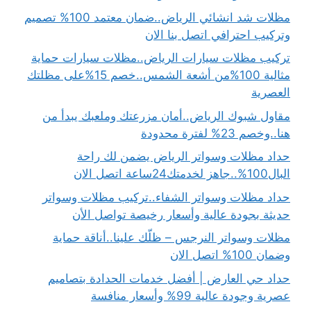
مظلات شد انشائي الرياض..ضمان معتمد 100% تصميم
وتركيب احترافي اتصل بنا الان
تركيب مظلات سيارات الرياض..مظلات سيارات حماية
مثالية 100%من أشعة الشمس..خصم 15%على مظلتك
العصرية
مقاول شبوك الرياض..أمان مزرعتك وملعبك يبدأ من
هنا..وخصم 23% لفترة محدودة
حداد مظلات وسواتر الرياض يضمن لك راحة
البال100%..جاهز لخدمتك24ساعة اتصل الان
حداد مظلات وسواتر الشفاء..تركيب مظلات وسواتر
حديثة بجودة عالية وأسعار رخيصة تواصل الأن
مظلات وسواتر النرجس – ظلّك علينا..أناقة حماية
وضمان 100% اتصل الان
حداد حي العارض | أفضل خدمات الحدادة بتصاميم
عصرية وجودة عالية 99% وأسعار منافسة