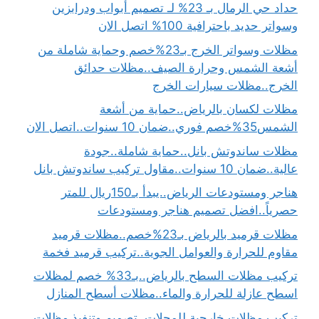
حداد حي الرمال بـ 23% لـ تصميم أبواب ودرابزين
وسواتر حديد باحترافية 100% اتصل الان
مظلات وسواتر الخرج بـ23%خصم وحماية شاملة من
أشعة الشمس وحرارة الصيف..مظلات حدائق
الخرج..مظلات سيارات الخرج
مظلات لكسان بالرياض..حماية من أشعة
الشمس35%خصم فوري..ضمان 10 سنوات..اتصل الان
مظلات ساندوتش بانل..حماية شاملة..جودة
عالية..ضمان 10 سنوات..مقاول تركيب ساندوتش بانل
هناجر ومستودعات الرياض..يبدأ بـ150ريال للمتر
حصرياً..افضل تصميم هناجر ومستودعات
مظلات قرميد بالرياض بـ23%خصم..مظلات قرميد
مقاوم للحرارة والعوامل الجوية..تركيب قرميد فخمة
تركيب مظلات السطح بالرياض..بـ33% خصم لمظلات
اسطح عازلة للحرارة والماء..مظلات أسطح المنازل
تركيب مظلات خارجية للمحلات..تصميم وتنفيذ مظلات