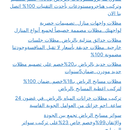
وتركيب هناجرومستودعات بأحدث التقنيات 100% اتصل
بنا الان
مظلات واجهات منازل..تصميمات حصرية
لواجهتك..مظلات مصممة خصيصاً لجميع أنواع المنازل
مظلات حدائق منزلية بالرياض..مظلات جلسات
خارجية..مظلات حديقة بأسعار لا تقبل المنافسةوجودتنا
مضمونة 100%
مظلات حديد بالرياض بـ20%خصم على تصميم مظلات
حديد مودرن..ضمان5سنوات
مظلات مسابح الرياض بـ18%خصم..ضمان 100%
لتركيب اغطية المسابح بالرياض
تركيب مظلات خزانات المياه بالرياض..في غضون 24
ساعة..احمِ خزانك من العوامل الجوية القاسية
سواتر مسابح الرياض تجمع بين الجودة
والإتقان99%وخصم خاص 23%على تركيب سواتر
المسابح