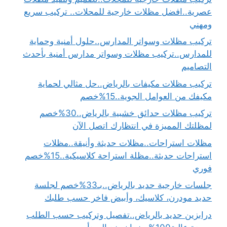
عصرية..افضل مظلات خارجية للمحلات.. تركيب سريع
ومهني
تركيب مظلات وسواتر المدارس..حلول أمنية وحماية
للمدارس..تركيب مظلات وسواتر مدارس أمنية بأحدث
التصاميم
تركيب مظلات مكيفات بالرياض..حل مثالي لحماية
مكيفك من العوامل الجوية..15%خصم
تركيب مظلات حدائق خشبية بالرياض..30%خصم
لمظلتك المميزة في انتظارك اتصل الآن
مظلات استراحات..مظلات حديثة وأنيقة..مظلات
استراحات حديثة..مظلة استراحة كلاسيكية..15%خصم
فوري
جلسات خارجية حديد بالرياض..بـ33%خصم لجلسة
حديد مودرن، كلاسيك، وأبيض فاخر حسب طلبك
درابزين حديد بالرياض..تفصيل وتركيب حسب الطلب