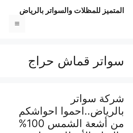
نتقل
المتميز للمظلات والسواتر بالرياض
لى
لمحتوى
القائمة
سواتر قماش حراج
شركة سواتر
بالرياض..احموا احواشكم
من أشعة الشمس 100%