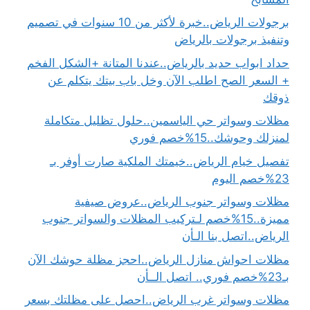
برجولات الرياض..خبرة لأكثر من 10 سنوات في تصميم
وتنفيذ برجولات بالرياض
حداد ابواب حديد بالرياض..عندنا المتانة +الشكل الفخم
+ السعر الصح اطلب الآن وخل باب بيتك يتكلم عن
ذوقك
مظلات وسواتر حي الياسمين..حلول تظليل متكاملة
لمنزلك وحوشك..15%خصم فوري
تفصيل خيام الرياض..خيمتك الملكية صارت أوفر بـ
23%خصم اليوم
مظلات وسواتر جنوب الرياض..عروض صيفية
مميزة..15%خصم لـتركيب المظلات والسواتر جنوب
الرياض..اتصل بنا الـأن
مظلات احواش منازل الرياض..احجز مظلة حوشك الآن
بـ23%خصم فوري.. اتصل الــأن
مظلات وسواتر غرب الرياض..احصل على مظلتك بسعر