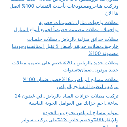
وتركيب هناجرومستودعات بأحدث التقنيات 100% اتصل
بنا الان
مظلات واجهات منازل..تصميمات حصرية
لواجهتك..مظلات مصممة خصيصاً لجميع أنواع المنازل
مظلات حدائق منزلية بالرياض..مظلات جلسات
خارجية..مظلات حديقة بأسعار لا تقبل المنافسةوجودتنا
مضمونة 100%
مظلات حديد بالرياض بـ20%خصم على تصميم مظلات
حديد مودرن..ضمان5سنوات
مظلات مسابح الرياض بـ18%خصم..ضمان 100%
لتركيب اغطية المسابح بالرياض
تركيب مظلات خزانات المياه بالرياض..في غضون 24
ساعة..احمِ خزانك من العوامل الجوية القاسية
سواتر مسابح الرياض تجمع بين الجودة
والإتقان99%وخصم خاص 23%على تركيب سواتر
المسابح