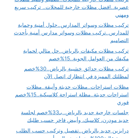
عصرية..افضل مظلات خارجية للمحلات.. تركيب سريع
ومهني
تركيب مظلات وسواتر المدارس..حلول أمنية وحماية
للمدارس..تركيب مظلات وسواتر مدارس أمنية بأحدث
التصاميم
تركيب مظلات مكيفات بالرياض..حل مثالي لحماية
مكيفك من العوامل الجوية..15%خصم
تركيب مظلات حدائق خشبية بالرياض..30%خصم
لمظلتك المميزة في انتظارك اتصل الآن
مظلات استراحات..مظلات حديثة وأنيقة..مظلات
استراحات حديثة..مظلة استراحة كلاسيكية..15%خصم
فوري
جلسات خارجية حديد بالرياض..بـ33%خصم لجلسة
حديد مودرن، كلاسيك، وأبيض فاخر حسب طلبك
درابزين حديد بالرياض..تفصيل وتركيب حسب الطلب