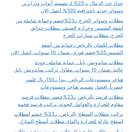
حداد حي الرمال بـ 23% لـ تصميم أبواب ودرابزين
وسواتر حديد باحترافية 100% اتصل الان
مظلات وسواتر الخرج بـ23%خصم وحماية شاملة من
أشعة الشمس وحرارة الصيف..مظلات حدائق
الخرج..مظلات سيارات الخرج
مظلات لكسان بالرياض..حماية من أشعة
الشمس35%خصم فوري..ضمان 10 سنوات..اتصل الان
مظلات ساندوتش بانل..حماية شاملة..جودة
عالية..ضمان 10 سنوات..مقاول تركيب ساندوتش بانل
هناجر ومستودعات الرياض..يبدأ بـ150ريال للمتر
حصرياً..افضل تصميم هناجر ومستودعات
مظلات قرميد بالرياض بـ23%خصم..مظلات قرميد
مقاوم للحرارة والعوامل الجوية..تركيب قرميد فخمة
تركيب مظلات السطح بالرياض..بـ33% خصم لمظلات
اسطح عازلة للحرارة والماء..مظلات أسطح المنازل
تركيب مظلات خارجية للمحلات..تصميم وتنفيذ مظلات