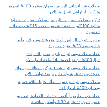
مظلات شد انشائي الرياض..ضمان معتمد 100% تصميم
وتركيب احترافي اتصل بنا الان
تركيب مظلات سيارات الرياض..مظلات سيارات حماية
مثالية 100%من أشعة الشمس..خصم 15%على مظلتك
العصرية
مقاول شبوك الرياض..أمان مزرعتك وملعبك يبدأ من
هنا..وخصم 23% لفترة محدودة
حداد مظلات وسواتر الرياض يضمن لك راحة
البال100%..جاهز لخدمتك24ساعة اتصل الان
حداد مظلات وسواتر الشفاء..تركيب مظلات وسواتر
حديثة بجودة عالية وأسعار رخيصة تواصل الأن
مظلات وسواتر النرجس – ظلّك علينا..أناقة حماية
وضمان 100% اتصل الان
حداد حي العارض | أفضل خدمات الحدادة بتصاميم
عصرية وجودة عالية 99% وأسعار منافسة