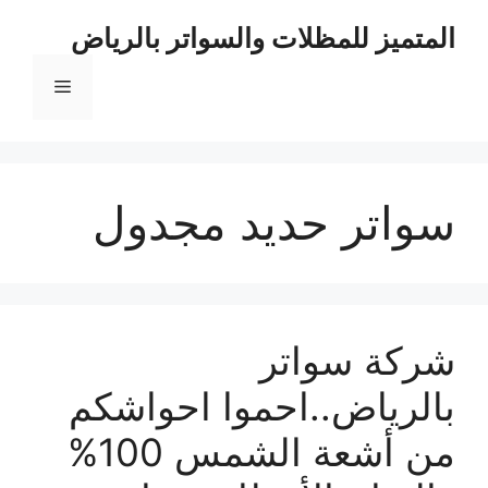
نتقل
المتميز للمظلات والسواتر بالرياض
لى
لمحتوى
القائمة
سواتر حديد مجدول
شركة سواتر
بالرياض..احموا احواشكم
من أشعة الشمس 100%