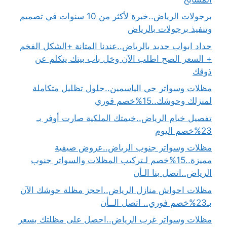
برجولات الرياض..خبرة لأكثر من 10 سنوات في تصميم
وتنفيذ برجولات بالرياض
حداد ابواب حديد بالرياض..عندنا المتانة +الشكل الفخم
+ السعر الصح اطلب الآن وخل باب بيتك يتكلم عن
ذوقك
مظلات وسواتر حي الياسمين..حلول تظليل متكاملة
لمنزلك وحوشك..15%خصم فوري
تفصيل خيام الرياض..خيمتك الملكية صارت أوفر بـ
23%خصم اليوم
مظلات وسواتر جنوب الرياض..عروض صيفية
مميزة..15%خصم لـتركيب المظلات والسواتر جنوب
الرياض..اتصل بنا الـأن
مظلات احواش منازل الرياض..احجز مظلة حوشك الآن
بـ23%خصم فوري.. اتصل الــأن
مظلات وسواتر غرب الرياض..احصل على مظلتك بسعر