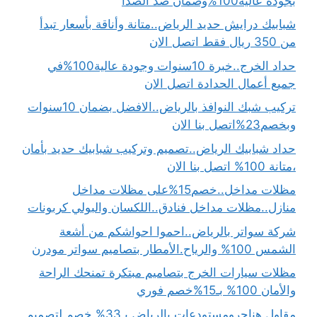
بجودة عالية100%وضمان ضد الصدأ
شبابيك درايش حديد الرياض..متانة وأناقة بأسعار تبدأ
من 350 ريال فقط اتصل الان
حداد الخرج..خبرة 10سنوات وجودة عالية100%في
جميع أعمال الحدادة اتصل الان
تركيب شبك النوافذ بالرياض..الافضل بضمان 10سنوات
وبخصم23%اتصل بنا الان
حداد شبابيك الرياض..تصميم وتركيب شبابيك حديد بأمان
،متانة 100% اتصل بنا الان
مظلات مداخل..خصم15%على مظلات مداخل
منازل..مظلات مداخل فنادق..اللكسان والبولي كربونات
شركة سواتر بالرياض..احموا احواشكم من أشعة
الشمس 100% والرياح.الأمطار بتصاميم سواتر مودرن
مظلات سيارات الخرج بتصاميم مبتكرة تمنحك الراحة
والأمان 100% بـ15%خصم فوري
مقاول هناجرومستودعات بالرياض بـ33% خصم لتصميم