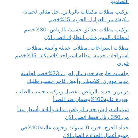
التصاميم
تركيب مظلات مكيفات بالرياض..حل مثالي لحماية
مكيفك من العوامل الجوية..15%خصم
تركيب مظلات حدائق خشبية بالرياض..30%خصم
لمظلتك المميزة في انتظارك اتصل الآن
مظلات استراحات..مظلات حديثة وأنيقة..مظلات
استراحات حديثة..مظلة استراحة كلاسيكية..15%خصم
فوري
جلسات خارجية حديد بالرياض..بـ33%خصم لجلسة
حديد مودرن، كلاسيك، وأبيض فاخر حسب طلبك
درابزين حديد بالرياض..تفصيل وتركيب حسب الطلب
بجودة عالية100%وضمان ضد الصدأ
شبابيك درايش حديد الرياض..متانة وأناقة بأسعار تبدأ
من 350 ريال فقط اتصل الان
حداد الخرج..خبرة 10سنوات وجودة عالية100%في
جميع أعمال الحدادة اتصل الان