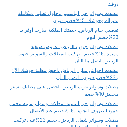
ذوقك
مظلات وسواتر حي الياسمين..حلول تظليل متكاملة
لمنزلك وحوشك..15%خصم فوري
تفصيل خيام الرياض..خيمتك الملكية صارت أوفر بـ
23%خصم اليوم
مظلات وسواتر جنوب الرياض..عروض صيفية
مميزة..15%خصم لـتركيب المظلات والسواتر جنوب
الرياض..اتصل بنا الـأن
مظلات احواش منازل الرياض..احجز مظلة حوشك الآن
بـ23%خصم فوري.. اتصل الــأن
مظلات وسواتر غرب الرياض..احصل على مظلتك بسعر
مخفض10%خصم
مظلات وسواتر حي النسيم..مظلات وسواتر متينة تتحمل
جميع الظروف الجوية..15%خصم عند الأتصال
مظلات وسواتر شمال الرياض..خصم 23%على تركيب