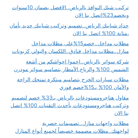
تركيب شبك النوافذ بالرياض..الافضل بضمان 10سنوات
وبخصم23%اتصل بنا الان
حداد شبابيك الرياض..تصميم وتركيب شبابيك حديد بأمان
،متانة 100% اتصل بنا الان
مظلات مداخل..خصم15%على مظلات مداخل
منازل..مظلات مداخل فنادق..اللكسان والبولي كربونات
شركة سواتر بالرياض..احموا احواشكم من أشعة
الشمس 100% والرياح.الأمطار بتصاميم سواتر مودرن
مظلات سيارات الخرج بتصاميم مبتكرة تمنحك الراحة
والأمان 100% بـ15%خصم فوري
مقاول هناجرومستودعات بالرياض بـ33% خصم لتصميم
وتركيب هناجرومستودعات بأحدث التقنيات 100% اتصل
بنا الان
مظلات واجهات منازل..تصميمات حصرية
لواجهتك..مظلات مصممة خصيصاً لجميع أنواع المنازل