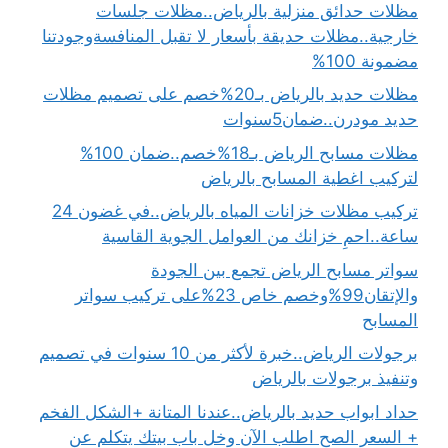
مظلات حدائق منزلية بالرياض..مظلات جلسات
خارجية..مظلات حديقة بأسعار لا تقبل المنافسةوجودتنا
مضمونة 100%
مظلات حديد بالرياض بـ20%خصم على تصميم مظلات
حديد مودرن..ضمان5سنوات
مظلات مسابح الرياض بـ18%خصم..ضمان 100%
لتركيب اغطية المسابح بالرياض
تركيب مظلات خزانات المياه بالرياض..في غضون 24
ساعة..احمِ خزانك من العوامل الجوية القاسية
سواتر مسابح الرياض تجمع بين الجودة
والإتقان99%وخصم خاص 23%على تركيب سواتر
المسابح
برجولات الرياض..خبرة لأكثر من 10 سنوات في تصميم
وتنفيذ برجولات بالرياض
حداد ابواب حديد بالرياض..عندنا المتانة +الشكل الفخم
+ السعر الصح اطلب الآن وخل باب بيتك يتكلم عن