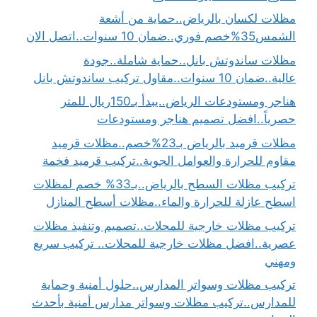
مظلات لكسان بالرياض..حماية من أشعة
الشمس35%خصم فوري..ضمان 10 سنوات..اتصل الان
مظلات ساندوتش بانل..حماية شاملة..جودة
عالية..ضمان 10 سنوات..مقاول تركيب ساندوتش بانل
هناجر ومستودعات الرياض..يبدأ بـ150ريال للمتر
حصرياً..افضل تصميم هناجر ومستودعات
مظلات قرميد بالرياض بـ23%خصم..مظلات قرميد
مقاوم للحرارة والعوامل الجوية..تركيب قرميد فخمة
تركيب مظلات السطح بالرياض..بـ33% خصم لمظلات
اسطح عازلة للحرارة والماء..مظلات أسطح المنازل
تركيب مظلات خارجية للمحلات..تصميم وتنفيذ مظلات
عصرية..افضل مظلات خارجية للمحلات.. تركيب سريع
ومهني
تركيب مظلات وسواتر المدارس..حلول أمنية وحماية
للمدارس..تركيب مظلات وسواتر مدارس أمنية بأحدث