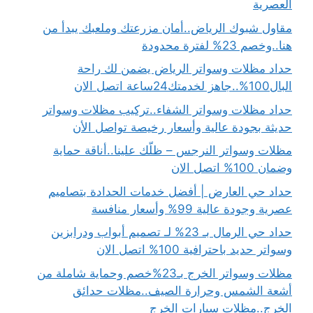
العصرية
مقاول شبوك الرياض..أمان مزرعتك وملعبك يبدأ من
هنا..وخصم 23% لفترة محدودة
حداد مظلات وسواتر الرياض يضمن لك راحة
البال100%..جاهز لخدمتك24ساعة اتصل الان
حداد مظلات وسواتر الشفاء..تركيب مظلات وسواتر
حديثة بجودة عالية وأسعار رخيصة تواصل الأن
مظلات وسواتر النرجس – ظلّك علينا..أناقة حماية
وضمان 100% اتصل الان
حداد حي العارض | أفضل خدمات الحدادة بتصاميم
عصرية وجودة عالية 99% وأسعار منافسة
حداد حي الرمال بـ 23% لـ تصميم أبواب ودرابزين
وسواتر حديد باحترافية 100% اتصل الان
مظلات وسواتر الخرج بـ23%خصم وحماية شاملة من
أشعة الشمس وحرارة الصيف..مظلات حدائق
الخرج..مظلات سيارات الخرج