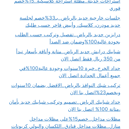
استراحات حديثة..مظلة استراحة كلاسيكية..15%خصم
فوري
جلسات خارجية حديد بالرياض..بـ33%خصم لجلسة
حديد مودرن، كلاسيك، وأبيض فاخر حسب طلبك
درابزين حديد بالرياض..تفصيل وتركيب حسب الطلب
بجودة عالية100%وضمان ضد الصدأ
شبابيك درايش حديد الرياض..متانة وأناقة بأسعار تبدأ
من 350 ريال فقط اتصل الان
حداد الخرج..خبرة 10سنوات وجودة عالية100%في
جميع أعمال الحدادة اتصل الان
تركيب شبك النوافذ بالرياض..الافضل بضمان 10سنوات
وبخصم23%اتصل بنا الان
حداد شبابيك الرياض..تصميم وتركيب شبابيك حديد بأمان
،متانة 100% اتصل بنا الان
مظلات مداخل..خصم15%على مظلات مداخل
منازل..مظلات مداخل فنادق..اللكسان والبولي كربونات