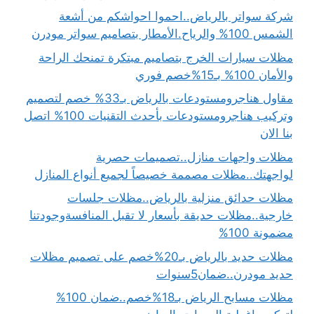
شركة سواتر بالرياض..احموا احواشكم من أشعة
الشمس 100% والرياح.الأمطار بتصاميم سواتر مودرن
مظلات سيارات الخرج بتصاميم مبتكرة تمنحك الراحة
والأمان 100% بـ15%خصم فوري
مقاول هناجرومستودعات بالرياض بـ33% خصم لتصميم
وتركيب هناجرومستودعات بأحدث التقنيات 100% اتصل
بنا الان
مظلات واجهات منازل..تصميمات حصرية
لواجهتك..مظلات مصممة خصيصاً لجميع أنواع المنازل
مظلات حدائق منزلية بالرياض..مظلات جلسات
خارجية..مظلات حديقة بأسعار لا تقبل المنافسةوجودتنا
مضمونة 100%
مظلات حديد بالرياض بـ20%خصم على تصميم مظلات
حديد مودرن..ضمان5سنوات
مظلات مسابح الرياض بـ18%خصم..ضمان 100%