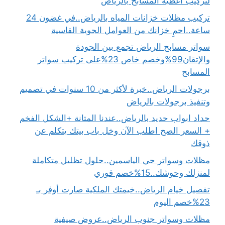
لتركيب اغطية المسابح بالرياض
تركيب مظلات خزانات المياه بالرياض..في غضون 24
ساعة..احمِ خزانك من العوامل الجوية القاسية
سواتر مسابح الرياض تجمع بين الجودة
والإتقان99%وخصم خاص 23%على تركيب سواتر
المسابح
برجولات الرياض..خبرة لأكثر من 10 سنوات في تصميم
وتنفيذ برجولات بالرياض
حداد ابواب حديد بالرياض..عندنا المتانة +الشكل الفخم
+ السعر الصح اطلب الآن وخل باب بيتك يتكلم عن
ذوقك
مظلات وسواتر حي الياسمين..حلول تظليل متكاملة
لمنزلك وحوشك..15%خصم فوري
تفصيل خيام الرياض..خيمتك الملكية صارت أوفر بـ
23%خصم اليوم
مظلات وسواتر جنوب الرياض..عروض صيفية