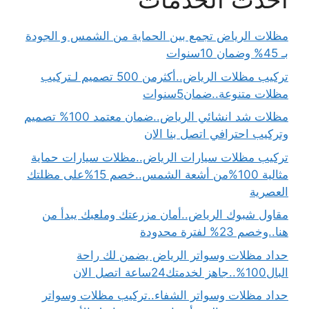
مظلات الرياض تجمع بين الحماية من الشمس و الجودة
بـ 45% وضمان 10سنوات
تركيب مظلات الرياض..أكثرمن 500 تصميم لـتركيب
مظلات متنوعة..ضمان5سنوات
مظلات شد انشائي الرياض..ضمان معتمد 100% تصميم
وتركيب احترافي اتصل بنا الان
تركيب مظلات سيارات الرياض..مظلات سيارات حماية
مثالية 100%من أشعة الشمس..خصم 15%على مظلتك
العصرية
مقاول شبوك الرياض..أمان مزرعتك وملعبك يبدأ من
هنا..وخصم 23% لفترة محدودة
حداد مظلات وسواتر الرياض يضمن لك راحة
البال100%..جاهز لخدمتك24ساعة اتصل الان
حداد مظلات وسواتر الشفاء..تركيب مظلات وسواتر