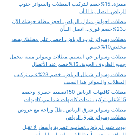
مميزة..15%خصم لـتركيب المظلات والسواتر جنوب
الرياض..اتصل بنا الـأن
مظلات احواش منازل الرياض..احجز مظلة حوشك الآن
بـ23%خصم فوري.. اتصل الــأن
مظلات وسواتر غرب الرياض..احصل على مظلتك بسعر
مخفض10%خصم
مظلات وسواتر حي النسيم..مظلات وسواتر متينة تتحمل
جميع الظروف الجوية..15%خصم عند الأتصال
مظلات وسواتر شمال الرياض..خصم 23%على تركيب
المظلات والسواتر هذا الصيف
مظلات كافيهات الرياض 150تصميم حصري وخصم
15%علي تركيب تندات كافيهات.شماسي كافيهات
مظلات وسواتر شرق الرياض..ظلّ وراحة مع عروض
مظلات وسواتر شرق الرياض
بيوت شعر الرياض..تصاميم عصرية وأسعار لا تقبل
المنافسة..حصرياً هذا الشهر..اتصل بنا الــأن