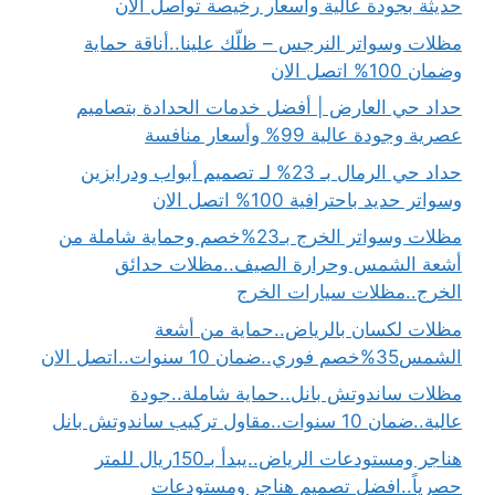
حديثة بجودة عالية وأسعار رخيصة تواصل الأن
مظلات وسواتر النرجس – ظلّك علينا..أناقة حماية
وضمان 100% اتصل الان
حداد حي العارض | أفضل خدمات الحدادة بتصاميم
عصرية وجودة عالية 99% وأسعار منافسة
حداد حي الرمال بـ 23% لـ تصميم أبواب ودرابزين
وسواتر حديد باحترافية 100% اتصل الان
مظلات وسواتر الخرج بـ23%خصم وحماية شاملة من
أشعة الشمس وحرارة الصيف..مظلات حدائق
الخرج..مظلات سيارات الخرج
مظلات لكسان بالرياض..حماية من أشعة
الشمس35%خصم فوري..ضمان 10 سنوات..اتصل الان
مظلات ساندوتش بانل..حماية شاملة..جودة
عالية..ضمان 10 سنوات..مقاول تركيب ساندوتش بانل
هناجر ومستودعات الرياض..يبدأ بـ150ريال للمتر
حصرياً..افضل تصميم هناجر ومستودعات