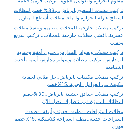
مقاوم للحرارة والعوامل الجوية..تركيب قرميد فخمة
تركيب مظلات السطح بالرياض..بـ33% خصم لمظلات
اسطح عازلة للحرارة والماء..مظلات أسطح المنازل
تركيب مظلات خارجية للمحلات..تصميم وتنفيذ مظلات
عصرية..افضل مظلات خارجية للمحلات.. تركيب سريع
ومهني
تركيب مظلات وسواتر المدارس..حلول أمنية وحماية
للمدارس..تركيب مظلات وسواتر مدارس أمنية بأحدث
التصاميم
تركيب مظلات مكيفات بالرياض..حل مثالي لحماية
مكيفك من العوامل الجوية..15%خصم
تركيب مظلات حدائق خشبية بالرياض..30%خصم
لمظلتك المميزة في انتظارك اتصل الآن
مظلات استراحات..مظلات حديثة وأنيقة..مظلات
استراحات حديثة..مظلة استراحة كلاسيكية..15%خصم
فوري