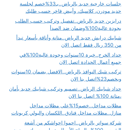
جلسات خارجية حديد بالرياض..بـ33%خصم لجلسة
حديد مودرن، كلاسيك، وأبيض فاخر حسب طلبك
درابزين حديد بالرياض..تفصيل وتركيب حسب الطلب
بجودة عالية100%وضمان ضد الصدأ
شبابيك درايش حديد الرياض..متانة وأناقة بأسعار تبدأ
من 350 ريال فقط اتصل الان
حداد الخرج..خبرة 10سنوات وجودة عالية100%في
جميع أعمال الحدادة اتصل الان
تركيب شبك النوافذ بالرياض..الافضل بضمان 10سنوات
وبخصم23%اتصل بنا الان
حداد شبابيك الرياض..تصميم وتركيب شبابيك حديد بأمان
،متانة 100% اتصل بنا الان
مظلات مداخل..خصم15%على مظلات مداخل
منازل..مظلات مداخل فنادق..اللكسان والبولي كربونات
شركة سواتر بالرياض..احموا احواشكم من أشعة
الشمس 100% والرياح.الأمطار بتصاميم سواتر مودرن