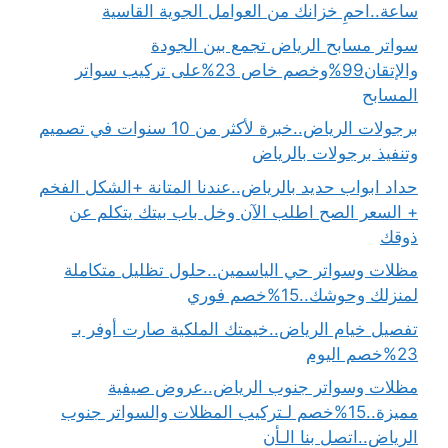
ساعة..احمِ خزانك من العوامل الجوية القاسية
سواتر مسابح الرياض تجمع بين الجودة
والإتقان99%وخصم خاص 23%على تركيب سواتر
المسابح
برجولات الرياض..خبرة لأكثر من 10 سنوات في تصميم
وتنفيذ برجولات بالرياض
حداد ابواب حديد بالرياض..عندنا المتانة +الشكل الفخم
+ السعر الصح اطلب الآن وخل باب بيتك يتكلم عن
ذوقك
مظلات وسواتر حي الياسمين..حلول تظليل متكاملة
لمنزلك وحوشك..15%خصم فوري
تفصيل خيام الرياض..خيمتك الملكية صارت أوفر بـ
23%خصم اليوم
مظلات وسواتر جنوب الرياض..عروض صيفية
مميزة..15%خصم لـتركيب المظلات والسواتر جنوب
الرياض..اتصل بنا الـأن