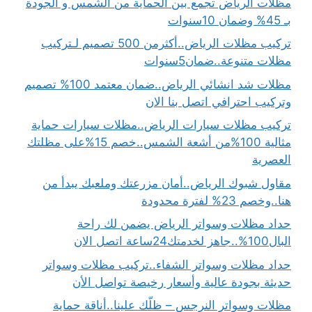
مظلات الرياض تجمع بين الحماية من الشمس و الجودة
بـ 45% وضمان 10سنوات
تركيب مظلات الرياض..أكثرمن 500 تصميم لـتركيب
مظلات متنوعة..ضمان5سنوات
مظلات شد انشائي الرياض..ضمان معتمد 100% تصميم
وتركيب احترافي اتصل بنا الان
تركيب مظلات سيارات الرياض..مظلات سيارات حماية
مثالية 100%من أشعة الشمس..خصم 15%على مظلتك
العصرية
مقاول شبوك الرياض..أمان مزرعتك وملعبك يبدأ من
هنا..وخصم 23% لفترة محدودة
حداد مظلات وسواتر الرياض يضمن لك راحة
البال100%..جاهز لخدمتك24ساعة اتصل الان
حداد مظلات وسواتر الشفاء..تركيب مظلات وسواتر
حديثة بجودة عالية وأسعار رخيصة تواصل الأن
مظلات وسواتر النرجس – ظلّك علينا..أناقة حماية