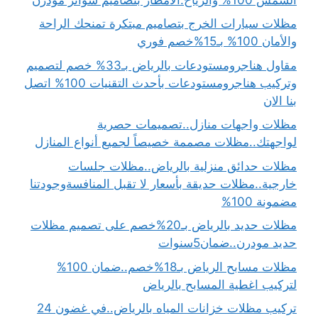
مظلات سيارات الخرج بتصاميم مبتكرة تمنحك الراحة
والأمان 100% بـ15%خصم فوري
مقاول هناجرومستودعات بالرياض بـ33% خصم لتصميم
وتركيب هناجرومستودعات بأحدث التقنيات 100% اتصل
بنا الان
مظلات واجهات منازل..تصميمات حصرية
لواجهتك..مظلات مصممة خصيصاً لجميع أنواع المنازل
مظلات حدائق منزلية بالرياض..مظلات جلسات
خارجية..مظلات حديقة بأسعار لا تقبل المنافسةوجودتنا
مضمونة 100%
مظلات حديد بالرياض بـ20%خصم على تصميم مظلات
حديد مودرن..ضمان5سنوات
مظلات مسابح الرياض بـ18%خصم..ضمان 100%
لتركيب اغطية المسابح بالرياض
تركيب مظلات خزانات المياه بالرياض..في غضون 24