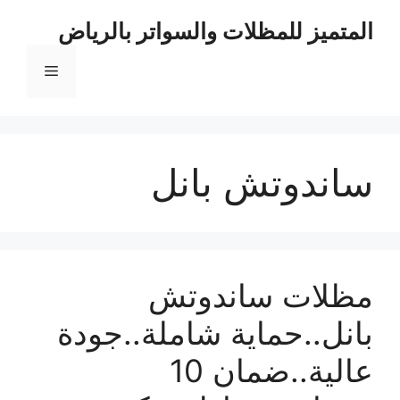
نتقل
المتميز للمظلات والسواتر بالرياض
لى
لمحتوى
القائمة
ساندوتش بانل
مظلات ساندوتش
بانل..حماية شاملة..جودة
عالية..ضمان 10