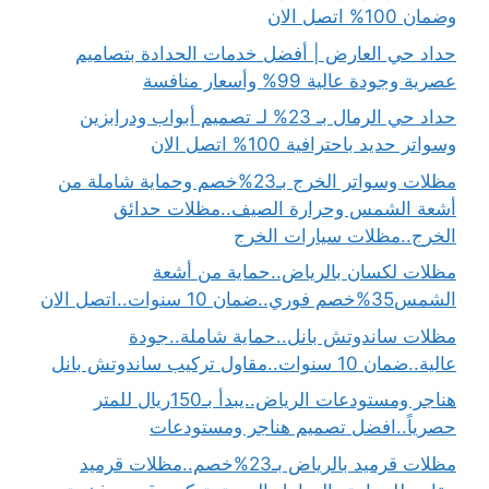
وضمان 100% اتصل الان
حداد حي العارض | أفضل خدمات الحدادة بتصاميم
عصرية وجودة عالية 99% وأسعار منافسة
حداد حي الرمال بـ 23% لـ تصميم أبواب ودرابزين
وسواتر حديد باحترافية 100% اتصل الان
مظلات وسواتر الخرج بـ23%خصم وحماية شاملة من
أشعة الشمس وحرارة الصيف..مظلات حدائق
الخرج..مظلات سيارات الخرج
مظلات لكسان بالرياض..حماية من أشعة
الشمس35%خصم فوري..ضمان 10 سنوات..اتصل الان
مظلات ساندوتش بانل..حماية شاملة..جودة
عالية..ضمان 10 سنوات..مقاول تركيب ساندوتش بانل
هناجر ومستودعات الرياض..يبدأ بـ150ريال للمتر
حصرياً..افضل تصميم هناجر ومستودعات
مظلات قرميد بالرياض بـ23%خصم..مظلات قرميد