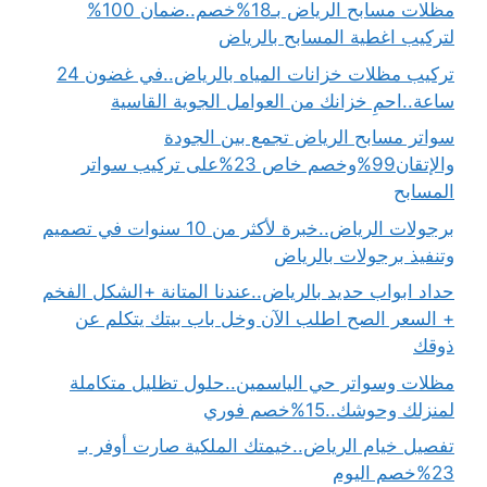
مظلات مسابح الرياض بـ18%خصم..ضمان 100%
لتركيب اغطية المسابح بالرياض
تركيب مظلات خزانات المياه بالرياض..في غضون 24
ساعة..احمِ خزانك من العوامل الجوية القاسية
سواتر مسابح الرياض تجمع بين الجودة
والإتقان99%وخصم خاص 23%على تركيب سواتر
المسابح
برجولات الرياض..خبرة لأكثر من 10 سنوات في تصميم
وتنفيذ برجولات بالرياض
حداد ابواب حديد بالرياض..عندنا المتانة +الشكل الفخم
+ السعر الصح اطلب الآن وخل باب بيتك يتكلم عن
ذوقك
مظلات وسواتر حي الياسمين..حلول تظليل متكاملة
لمنزلك وحوشك..15%خصم فوري
تفصيل خيام الرياض..خيمتك الملكية صارت أوفر بـ
23%خصم اليوم