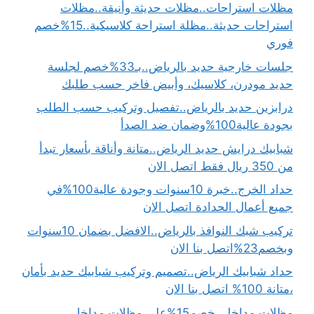
مظلات استراحات..مظلات حديثة وأنيقة..مظلات
استراحات حديثة..مظلة استراحة كلاسيكية..15%خصم
فوري
جلسات خارجية حديد بالرياض..بـ33%خصم لجلسة
حديد مودرن، كلاسيك، وأبيض فاخر حسب طلبك
درابزين حديد بالرياض..تفصيل وتركيب حسب الطلب
بجودة عالية100%وضمان ضد الصدأ
شبابيك درايش حديد الرياض..متانة وأناقة بأسعار تبدأ
من 350 ريال فقط اتصل الان
حداد الخرج..خبرة 10سنوات وجودة عالية100%في
جميع أعمال الحدادة اتصل الان
تركيب شبك النوافذ بالرياض..الافضل بضمان 10سنوات
وبخصم23%اتصل بنا الان
حداد شبابيك الرياض..تصميم وتركيب شبابيك حديد بأمان
،متانة 100% اتصل بنا الان
مظلات مداخل..خصم15%على مظلات مداخل