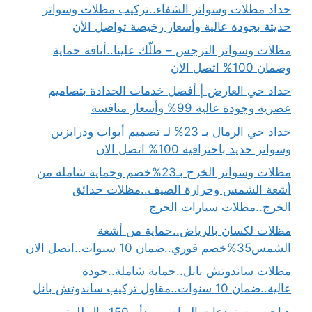
حداد مظلات وسواتر الشفاء..تركيب مظلات وسواتر
حديثة بجودة عالية وأسعار رخيصة تواصل الأن
مظلات وسواتر النرجس – ظلّك علينا..أناقة حماية
وضمان 100% اتصل الان
حداد حي العارض | أفضل خدمات الحدادة بتصاميم
عصرية وجودة عالية 99% وأسعار منافسة
حداد حي الرمال بـ 23% لـ تصميم أبواب ودرابزين
وسواتر حديد باحترافية 100% اتصل الان
مظلات وسواتر الخرج بـ23%خصم وحماية شاملة من
أشعة الشمس وحرارة الصيف..مظلات حدائق
الخرج..مظلات سيارات الخرج
مظلات لكسان بالرياض..حماية من أشعة
الشمس35%خصم فوري..ضمان 10 سنوات..اتصل الان
مظلات ساندوتش بانل..حماية شاملة..جودة
عالية..ضمان 10 سنوات..مقاول تركيب ساندوتش بانل
هناجر ومستودعات الرياض..يبدأ بـ150ريال للمتر