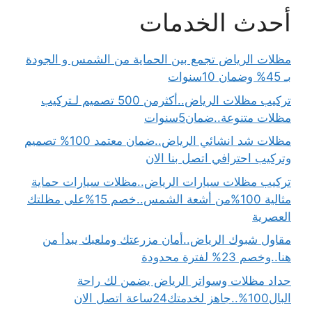
أحدث الخدمات
مظلات الرياض تجمع بين الحماية من الشمس و الجودة
بـ 45% وضمان 10سنوات
تركيب مظلات الرياض..أكثرمن 500 تصميم لـتركيب
مظلات متنوعة..ضمان5سنوات
مظلات شد انشائي الرياض..ضمان معتمد 100% تصميم
وتركيب احترافي اتصل بنا الان
تركيب مظلات سيارات الرياض..مظلات سيارات حماية
مثالية 100%من أشعة الشمس..خصم 15%على مظلتك
العصرية
مقاول شبوك الرياض..أمان مزرعتك وملعبك يبدأ من
هنا..وخصم 23% لفترة محدودة
حداد مظلات وسواتر الرياض يضمن لك راحة
البال100%..جاهز لخدمتك24ساعة اتصل الان