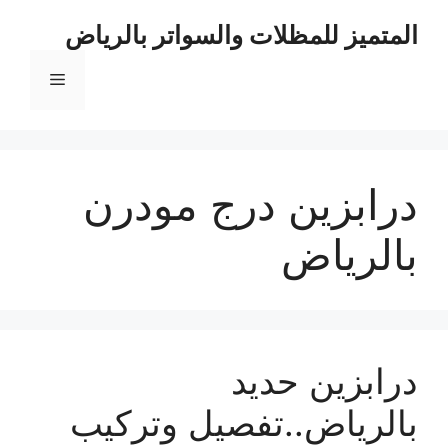
نتقل
المتميز للمظلات والسواتر بالرياض
لى
لمحتوى
القائمة
درابزين درج مودرن
بالرياض
درابزين حديد
بالرياض..تفصيل وتركيب