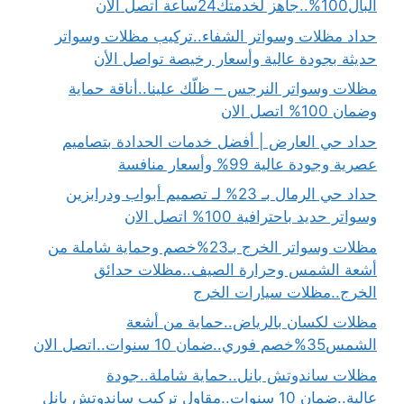
البال100%..جاهز لخدمتك24ساعة اتصل الان
حداد مظلات وسواتر الشفاء..تركيب مظلات وسواتر
حديثة بجودة عالية وأسعار رخيصة تواصل الأن
مظلات وسواتر النرجس – ظلّك علينا..أناقة حماية
وضمان 100% اتصل الان
حداد حي العارض | أفضل خدمات الحدادة بتصاميم
عصرية وجودة عالية 99% وأسعار منافسة
حداد حي الرمال بـ 23% لـ تصميم أبواب ودرابزين
وسواتر حديد باحترافية 100% اتصل الان
مظلات وسواتر الخرج بـ23%خصم وحماية شاملة من
أشعة الشمس وحرارة الصيف..مظلات حدائق
الخرج..مظلات سيارات الخرج
مظلات لكسان بالرياض..حماية من أشعة
الشمس35%خصم فوري..ضمان 10 سنوات..اتصل الان
مظلات ساندوتش بانل..حماية شاملة..جودة
عالية..ضمان 10 سنوات..مقاول تركيب ساندوتش بانل