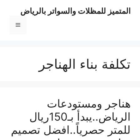
نتقل
المتميز للمظلات والسواتر بالرياض
لى
لمحتوى
القائمة
تكلفة بناء الهناجر
هناجر ومستودعات
الرياض..يبدأ بـ150ريال
للمتر حصرياً..افضل تصميم