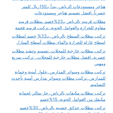
هناجر ومستودعات الرياض..يبدأ بـ150ريال للمتر
حصرياً..افضل تصميم هناجر ومستودعات
مظلات قرميد بالرياض بـ23%خصم..مظلات قرميد
مقاوم للحرارة والعوامل الجوية..تركيب قرميد فخمة
تركيب مظلات السطح بالرياض..بـ33% خصم لمظلات
اسطح عازلة للحرارة والماء..مظلات أسطح المنازل
تركيب مظلات خارجية للمحلات..تصميم وتنفيذ مظلات
عصرية..افضل مظلات خارجية للمحلات.. تركيب سريع
ومهني
تركيب مظلات وسواتر المدارس..حلول أمنية وحماية
للمدارس..تركيب مظلات وسواتر مدارس أمنية بأحدث
التصاميم
تركيب مظلات مكيفات بالرياض..حل مثالي لحماية
مكيفك من العوامل الجوية..15%خصم
تركيب مظلات حدائق خشبية بالرياض..30%خصم