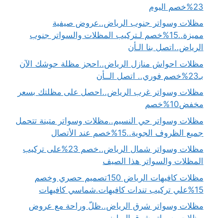
23%خصم اليوم
مظلات وسواتر جنوب الرياض..عروض صيفية
مميزة..15%خصم لـتركيب المظلات والسواتر جنوب
الرياض..اتصل بنا الـأن
مظلات احواش منازل الرياض..احجز مظلة حوشك الآن
بـ23%خصم فوري.. اتصل الــأن
مظلات وسواتر غرب الرياض..احصل على مظلتك بسعر
مخفض10%خصم
مظلات وسواتر حي النسيم..مظلات وسواتر متينة تتحمل
جميع الظروف الجوية..15%خصم عند الأتصال
مظلات وسواتر شمال الرياض..خصم 23%على تركيب
المظلات والسواتر هذا الصيف
مظلات كافيهات الرياض 150تصميم حصري وخصم
15%علي تركيب تندات كافيهات.شماسي كافيهات
مظلات وسواتر شرق الرياض..ظلّ وراحة مع عروض