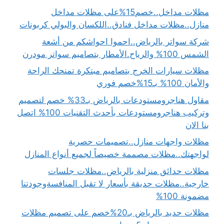
مظلات مداخل..خصم15%على مظلات مداخل
منازل..مظلات مداخل فنادق..اللكسان والبولي كربونات
شركة سواتر بالرياض..احموا احواشكم من أشعة
الشمس 100% والرياح.الأمطار بتصاميم سواتر مودرن
مظلات سيارات الخرج بتصاميم مبتكرة تمنحك الراحة
والأمان 100% بـ15%خصم فوري
مقاول هناجرومستودعات بالرياض بـ33% خصم لتصميم
وتركيب هناجرومستودعات بأحدث التقنيات 100% اتصل
بنا الان
مظلات واجهات منازل..تصميمات حصرية
لواجهتك..مظلات مصممة خصيصاً لجميع أنواع المنازل
مظلات حدائق منزلية بالرياض..مظلات جلسات
خارجية..مظلات حديقة بأسعار لا تقبل المنافسةوجودتنا
مضمونة 100%
مظلات حديد بالرياض بـ20%خصم على تصميم مظلات