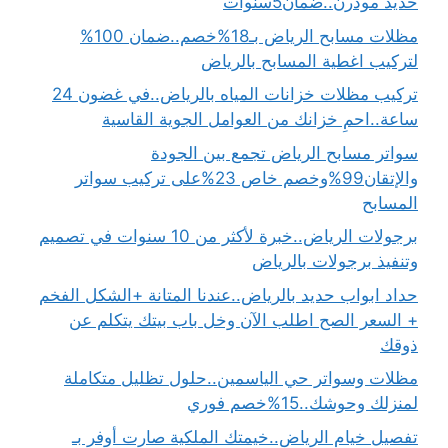
حديد مودرن..ضمان5سنوات
مظلات مسابح الرياض بـ18%خصم..ضمان 100%
لتركيب اغطية المسابح بالرياض
تركيب مظلات خزانات المياه بالرياض..في غضون 24
ساعة..احمِ خزانك من العوامل الجوية القاسية
سواتر مسابح الرياض تجمع بين الجودة
والإتقان99%وخصم خاص 23%على تركيب سواتر
المسابح
برجولات الرياض..خبرة لأكثر من 10 سنوات في تصميم
وتنفيذ برجولات بالرياض
حداد ابواب حديد بالرياض..عندنا المتانة +الشكل الفخم
+ السعر الصح اطلب الآن وخل باب بيتك يتكلم عن
ذوقك
مظلات وسواتر حي الياسمين..حلول تظليل متكاملة
لمنزلك وحوشك..15%خصم فوري
تفصيل خيام الرياض..خيمتك الملكية صارت أوفر بـ