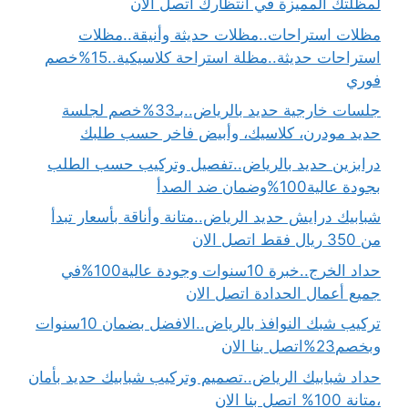
لمظلتك المميزة في انتظارك اتصل الآن
مظلات استراحات..مظلات حديثة وأنيقة..مظلات
استراحات حديثة..مظلة استراحة كلاسيكية..15%خصم
فوري
جلسات خارجية حديد بالرياض..بـ33%خصم لجلسة
حديد مودرن، كلاسيك، وأبيض فاخر حسب طلبك
درابزين حديد بالرياض..تفصيل وتركيب حسب الطلب
بجودة عالية100%وضمان ضد الصدأ
شبابيك درايش حديد الرياض..متانة وأناقة بأسعار تبدأ
من 350 ريال فقط اتصل الان
حداد الخرج..خبرة 10سنوات وجودة عالية100%في
جميع أعمال الحدادة اتصل الان
تركيب شبك النوافذ بالرياض..الافضل بضمان 10سنوات
وبخصم23%اتصل بنا الان
حداد شبابيك الرياض..تصميم وتركيب شبابيك حديد بأمان
،متانة 100% اتصل بنا الان