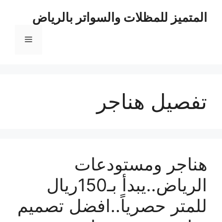
نتقل
المتميز للمظلات والسواتر بالرياض
لى
لمحتوى
القائمة
تفصيل هناجر
هناجر ومستودعات
الرياض..يبدأ بـ150ريال
للمتر حصرياً..افضل تصميم