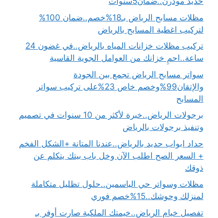
حديد مودرن..ضمان5سنوات
مظلات مسابح الرياض بـ18%خصم..ضمان 100%
لتركيب اغطية المسابح بالرياض
تركيب مظلات خزانات المياه بالرياض..في غضون 24
ساعة..احمِ خزانك من العوامل الجوية القاسية
سواتر مسابح الرياض تجمع بين الجودة
والإتقان99%وخصم خاص 23%على تركيب سواتر
المسابح
برجولات الرياض..خبرة لأكثر من 10 سنوات في تصميم
وتنفيذ برجولات بالرياض
حداد ابواب حديد بالرياض..عندنا المتانة +الشكل الفخم
+ السعر الصح اطلب الآن وخل باب بيتك يتكلم عن
ذوقك
مظلات وسواتر حي الياسمين..حلول تظليل متكاملة
لمنزلك وحوشك..15%خصم فوري
تفصيل خيام الرياض..خيمتك الملكية صارت أوفر بـ