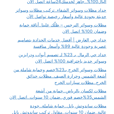
البال100%..جاهز لخدمتك24ساعة اتصل الان
حداد مظلات وسواتر الشفاء..تركيب مظلات وسواتر
حديثة بجودة عالية وأسعار رخيصة تواصل الأن
مظلات وسواتر النرجس – ظلّك علينا..أناقة حماية
وضمان 100% اتصل الان
حداد حي العارض | أفضل خدمات الحدادة بتصاميم
عصرية وجودة عالية 99% وأسعار منافسة
حداد حي الرمال بـ 23% لـ تصميم أبواب ودرابزين
وسواتر حديد باحترافية 100% اتصل الان
مظلات وسواتر الخرج بـ23%خصم وحماية شاملة من
أشعة الشمس وحرارة الصيف..مظلات حدائق
الخرج..مظلات سيارات الخرج
مظلات لكسان بالرياض..حماية من أشعة
الشمس35%خصم فوري..ضمان 10 سنوات..اتصل الان
مظلات ساندوتش بانل..حماية شاملة..جودة
عالية..ضمان 10 سنوات..مقاول تركيب ساندوتش بانل