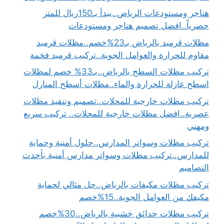
هناجر ومستودعات الرياض..يبدأ بـ150ريال للمتر
حصرياً..افضل تصميم هناجر ومستودعات
مظلات قرميد بالرياض بـ23%خصم..مظلات قرميد
مقاوم للحرارة والعوامل الجوية..تركيب قرميد فخمة
تركيب مظلات السطح بالرياض..بـ33% خصم لمظلات
اسطح عازلة للحرارة والماء..مظلات أسطح المنازل
تركيب مظلات خارجية للمحلات..تصميم وتنفيذ مظلات
عصرية..افضل مظلات خارجية للمحلات.. تركيب سريع
ومهني
تركيب مظلات وسواتر المدارس..حلول أمنية وحماية
للمدارس..تركيب مظلات وسواتر مدارس أمنية بأحدث
التصاميم
تركيب مظلات مكيفات بالرياض..حل مثالي لحماية
مكيفك من العوامل الجوية..15%خصم
تركيب مظلات حدائق خشبية بالرياض..30%خصم