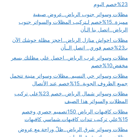
23%خصم اليوم
مظلات وسواتر جنوب الرياض..عروض صيفية
مميزة..15%خصم لـتركيب المظلات والسواتر جنوب
الرياض..اتصل بنا الـأن
مظلات احواش منازل الرياض..احجز مظلة حوشك الآن
بـ23%خصم فوري.. اتصل الــأن
مظلات وسواتر غرب الرياض..احصل على مظلتك بسعر
مخفض10%خصم
مظلات وسواتر حي النسيم..مظلات وسواتر متينة تتحمل
جميع الظروف الجوية..15%خصم عند الأتصال
مظلات وسواتر شمال الرياض..خصم 23%على تركيب
المظلات والسواتر هذا الصيف
مظلات كافيهات الرياض 150تصميم حصري وخصم
15%علي تركيب تندات كافيهات.شماسي كافيهات
مظلات وسواتر شرق الرياض..ظلّ وراحة مع عروض