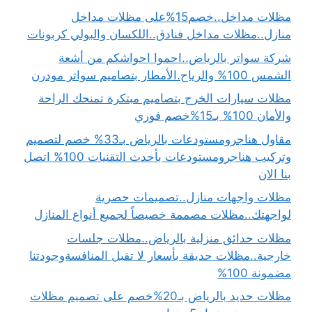
مظلات مداخل..خصم15%على مظلات مداخل
منازل..مظلات مداخل فنادق..اللكسان والبولي كربونات
شركة سواتر بالرياض..احموا احواشكم من أشعة
الشمس 100% والرياح.الأمطار بتصاميم سواتر مودرن
مظلات سيارات الخرج بتصاميم مبتكرة تمنحك الراحة
والأمان 100% بـ15%خصم فوري
مقاول هناجرومستودعات بالرياض بـ33% خصم لتصميم
وتركيب هناجرومستودعات بأحدث التقنيات 100% اتصل
بنا الان
مظلات واجهات منازل..تصميمات حصرية
لواجهتك..مظلات مصممة خصيصاً لجميع أنواع المنازل
مظلات حدائق منزلية بالرياض..مظلات جلسات
خارجية..مظلات حديقة بأسعار لا تقبل المنافسةوجودتنا
مضمونة 100%
مظلات حديد بالرياض بـ20%خصم على تصميم مظلات