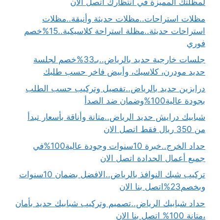
لمظلتك المميزة في انتظارك اتصل الآن
مظلات استراحات..مظلات حديثة وأنيقة..مظلات
استراحات حديثة..مظلة استراحة كلاسيكية..15%خصم
فوري
جلسات خارجية حديد بالرياض..بـ33%خصم لجلسة
حديد مودرن، كلاسيك، وأبيض فاخر حسب طلبك
درابزين حديد بالرياض..تفصيل وتركيب حسب الطلب
بجودة عالية100%وضمان ضد الصدأ
شبابيك درايش حديد الرياض..متانة وأناقة بأسعار تبدأ
من 350 ريال فقط اتصل الان
حداد الخرج..خبرة 10سنوات وجودة عالية100%في
جميع أعمال الحدادة اتصل الان
تركيب شبك النوافذ بالرياض..الافضل بضمان 10سنوات
وبخصم23%اتصل بنا الان
حداد شبابيك الرياض..تصميم وتركيب شبابيك حديد بأمان
،متانة 100% اتصل بنا الان