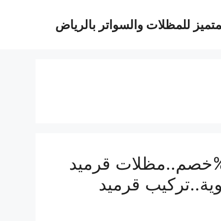
متميز للمظلات والسواتر بالرياض
لات قرميد بالرياض بـ23%خصم..مظلات قرميد
ية..تركيب قرميد