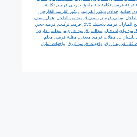
ء غرفة قرميد
,
تكلفة بناء ملحق خارجي قرميد
,
تكلفة
ده
,
حدادة
,
حداده
,
ديكور القرميد
,
ديكور القرميد الخارجي
,
لداخل
,
سقف قرميد
,
سقف قرميد من الداخل
,
عمل سقف
 المنازل
,
قرميد بلاستيك pvc
,
قرميد تركيب
,
قرميد حجر
,
رميد واجهات فلل
,
مجالس قرميد خارجية
,
مجلس خارجي
 للسيارات
,
مظلات قرميد معدني
,
مظلة قرميد
,
معلم
 فلل قرميد ازرق
,
واجهات قرميد ازرق
,
واجهات منازل