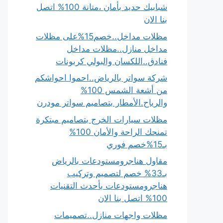
شبابيك حديد بأمان ،متانة 100% اتصل
بنا الان
مظلات مداخل..خصم15%على مظلات
مداخل منازل..مظلات مداخل
فنادق..اللكسان والبولي كربونات
شركة سواتر بالرياض..احموا احواشكم
من أشعة الشمس 100%
والرياح.الأمطار بتصاميم سواتر مودرن
مظلات سيارات الخرج بتصاميم مبتكرة
تمنحك الراحة والأمان 100%
بـ15%خصم فوري
مقاول هناجرومستودعات بالرياض
بـ33% خصم لتصميم وتركيب
هناجرومستودعات بأحدث التقنيات
100% اتصل بنا الان
مظلات واجهات منازل..تصميمات