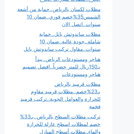
مظلات لكسان بالرياض..حماية من أشعة
الشمس35%خصم فوري..ضمان 10
سنوات..اتصل الان
مظلات ساندوتش بانل..حماية
شاملة..جودة عالية..ضمان 10
سنوات..مقاول تركيب ساندوتش بانل
هناجر ومستودعات الرياض..يبدأ
بـ150ريال للمتر حصرياً..افضل تصميم
هناجر ومستودعات
مظلات قرميد بالرياض
بـ23%خصم..مظلات قرميد مقاوم
للحرارة والعوامل الجوية..تركيب قرميد
فخمة
تركيب مظلات السطح بالرياض..بـ33%
خصم لمظلات اسطح عازلة للحرارة
والماء..مظلات أسطح المنازل