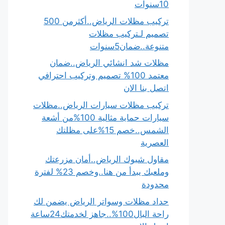
10سنوات
تركيب مظلات الرياض..أكثرمن 500
تصميم لـتركيب مظلات
متنوعة..ضمان5سنوات
مظلات شد انشائي الرياض..ضمان
معتمد 100% تصميم وتركيب احترافي
اتصل بنا الان
تركيب مظلات سيارات الرياض..مظلات
سيارات حماية مثالية 100%من أشعة
الشمس..خصم 15%على مظلتك
العصرية
مقاول شبوك الرياض..أمان مزرعتك
وملعبك يبدأ من هنا..وخصم 23% لفترة
محدودة
حداد مظلات وسواتر الرياض يضمن لك
راحة البال100%..جاهز لخدمتك24ساعة