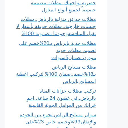
حصرية لواجهتك..مظلات مصممة
خصيصاً لجميع أنواع المنازل
مظلات حدائق منزلية بالرياض..مظلات
جلسات خارجية..مظلات حديقة بأسعار لا
تقبل المنافسةوجودتنا مضمونة 100%
مظلات حديد بالرياض بـ20%خصم على
تصميم مظلات حديد
مودرن..ضمان5سنوات
مظلات مسابح الرياض
بـ18%خصم..ضمان 100% لتركيب اغطية
المسابح بالرياض
تركيب مظلات خزانات المياه
بالرياض..في غضون 24 ساعة..احمِ
خزانك من العوامل الجوية القاسية
سواتر مسابح الرياض تجمع بين الجودة
والإتقان99%وخصم خاص 23%على