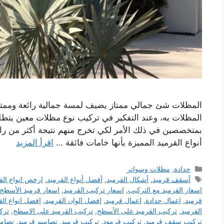
المظلات شئ جمالي ممتاز يضيف لمسة جمالية رائعة وممتا
المظلات به، وعند التفكير في تركيب نوع مظلات معين يتطل
بمتخصصين في ذلك الأمر لكي تخرج منهم نتيجة أكثر من را
أنواع القرميد المميزة بأنها خامات فائقة …
اقرأ المزيد
التصنيفات
حدادة
,
مظلات وسواتر
الوسوم
أسقف قرميد
,
أشكال القرميد
,
أفضل أنواع القرميد
,
ارخص انواع الق
اسعار القرميد مع التركيب
,
اسعار تركيب القرميد
,
اسعار قرميد الأسطح
قرميد
,
اعمال حدادة
,
اعمال قرميد
,
افضل الوان القرميد
,
افضل انواع الق
القرميد
,
تركيب القرميد على الأسطح
,
تركيب القرميد على الاسطح
,
ترك
تركيب سقف قرميد
,
تركيب قرمود
,
تركيب قرميد
,
تصاميم قرميد
,
تصامي