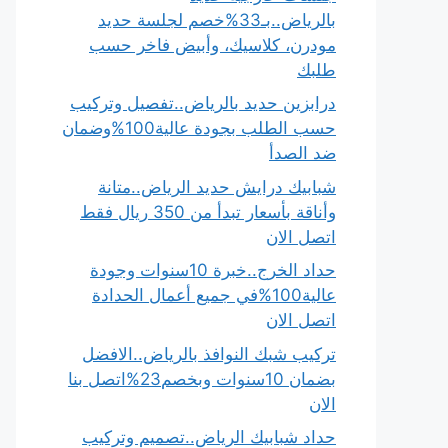
بالرياض..بـ33%خصم لجلسة حديد
مودرن، كلاسيك، وأبيض فاخر حسب
طلبك
درابزين حديد بالرياض..تفصيل وتركيب
حسب الطلب بجودة عالية100%وضمان
ضد الصدأ
شبابيك درايش حديد الرياض..متانة
وأناقة بأسعار تبدأ من 350 ريال فقط
اتصل الان
حداد الخرج..خبرة 10سنوات وجودة
عالية100%في جميع أعمال الحدادة
اتصل الان
تركيب شبك النوافذ بالرياض..الافضل
بضمان 10سنوات وبخصم23%اتصل بنا
الان
حداد شبابيك الرياض..تصميم وتركيب