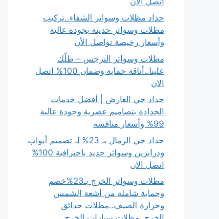
اتصل الان
حداد مظلات وسواتر الشفاء..تركيب
مظلات وسواتر حديثة بجودة عالية
وأسعار رخيصة تواصل الأن
مظلات وسواتر النرجس – ظلّك
علينا..أناقة حماية وضمان 100% اتصل
الان
حداد حي العارض | أفضل خدمات
الحدادة بتصاميم عصرية وجودة عالية
99% وأسعار منافسة
حداد حي الرمال بـ 23% لـ تصميم أبواب
ودرابزين وسواتر حديد باحترافية 100%
اتصل الان
مظلات وسواتر الخرج بـ23%خصم
وحماية شاملة من أشعة الشمس
وحرارة الصيف..مظلات حدائق
الخرج..مظلات سيارات الخرج