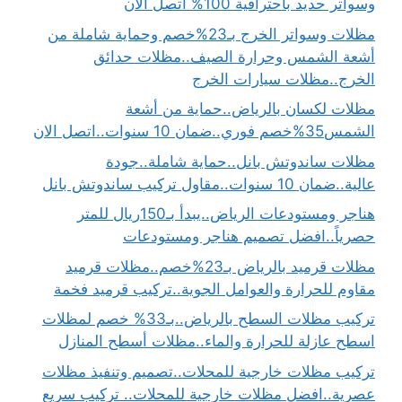
وسواتر حديد باحترافية 100% اتصل الان
مظلات وسواتر الخرج بـ23%خصم وحماية شاملة من
أشعة الشمس وحرارة الصيف..مظلات حدائق
الخرج..مظلات سيارات الخرج
مظلات لكسان بالرياض..حماية من أشعة
الشمس35%خصم فوري..ضمان 10 سنوات..اتصل الان
مظلات ساندوتش بانل..حماية شاملة..جودة
عالية..ضمان 10 سنوات..مقاول تركيب ساندوتش بانل
هناجر ومستودعات الرياض..يبدأ بـ150ريال للمتر
حصرياً..افضل تصميم هناجر ومستودعات
مظلات قرميد بالرياض بـ23%خصم..مظلات قرميد
مقاوم للحرارة والعوامل الجوية..تركيب قرميد فخمة
تركيب مظلات السطح بالرياض..بـ33% خصم لمظلات
اسطح عازلة للحرارة والماء..مظلات أسطح المنازل
تركيب مظلات خارجية للمحلات..تصميم وتنفيذ مظلات
عصرية..افضل مظلات خارجية للمحلات.. تركيب سريع