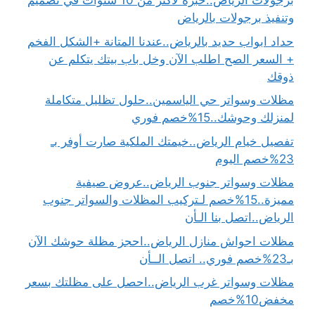
برجولات الرياض..خبرة لأكثر من 10 سنوات في تصميم
وتنفيذ برجولات بالرياض
حداد ابواب حديد بالرياض..عندنا المتانة +الشكل الفخم
+ السعر الصح اطلب الآن وخل باب بيتك يتكلم عن
ذوقك
مظلات وسواتر حي الياسمين..حلول تظليل متكاملة
لمنزلك وحوشك..15%خصم فوري
تفصيل خيام الرياض..خيمتك الملكية صارت أوفر بـ
23%خصم اليوم
مظلات وسواتر جنوب الرياض..عروض صيفية
مميزة..15%خصم لـتركيب المظلات والسواتر جنوب
الرياض..اتصل بنا الـأن
مظلات احواش منازل الرياض..احجز مظلة حوشك الآن
بـ23%خصم فوري.. اتصل الــأن
مظلات وسواتر غرب الرياض..احصل على مظلتك بسعر
مخفض10%خصم