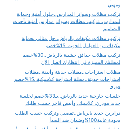
ومهني
تركيب مظلات وسواتر المدارس..حلول أمنية وحماية
للمدارس..تركيب مظلات وسواتر مدارس أمنية بأحدث
التصاميم
تركيب مظلات مكيفات بالرياض..حل مثالي لحماية
مكيفك من العوامل الجوية..15%خصم
تركيب مظلات حدائق خشبية بالرياض..30%خصم
لمظلتك المميزة في انتظارك اتصل الآن
مظلات استراحات..مظلات حديثة وأنيقة..مظلات
استراحات حديثة..مظلة استراحة كلاسيكية..15%خصم
فوري
جلسات خارجية حديد بالرياض..بـ33%خصم لجلسة
حديد مودرن، كلاسيك، وأبيض فاخر حسب طلبك
درابزين حديد بالرياض..تفصيل وتركيب حسب الطلب
بجودة عالية100%وضمان ضد الصدأ