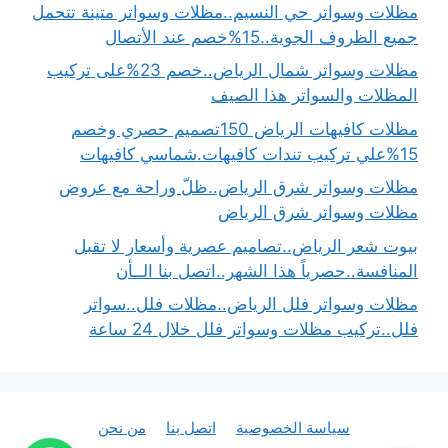
مظلات وسواتر حي النسيم..مظلات وسواتر متينة تتحمل
جميع الظروف الجوية..15%خصم عند الأتصال
مظلات وسواتر شمال الرياض..خصم 23%على تركيب
المظلات والسواتر هذا الصيف
مظلات كافيهات الرياض 150تصميم حصري وخصم
15%علي تركيب تندات كافيهات.شماسي كافيهات
مظلات وسواتر شرق الرياض..ظلّ وراحة مع عروض
مظلات وسواتر شرق الرياض
بيوت شعر الرياض..تصاميم عصرية وأسعار لا تقبل
المنافسة..حصرياً هذا الشهر..اتصل بنا الــأن
مظلات وسواتر فلل الرياض..مظلات فلل..سواتر
فلل..تركيب مظلات وسواتر فلل خلال 24 ساعة
سياسة الخصوصية
اتصل بنا
من نحن