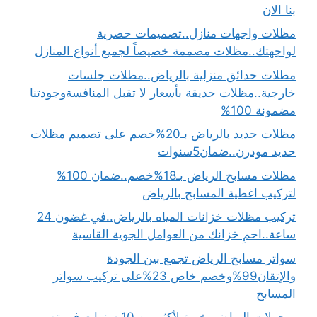
بنا الان
مظلات واجهات منازل..تصميمات حصرية
لواجهتك..مظلات مصممة خصيصاً لجميع أنواع المنازل
مظلات حدائق منزلية بالرياض..مظلات جلسات
خارجية..مظلات حديقة بأسعار لا تقبل المنافسةوجودتنا
مضمونة 100%
مظلات حديد بالرياض بـ20%خصم على تصميم مظلات
حديد مودرن..ضمان5سنوات
مظلات مسابح الرياض بـ18%خصم..ضمان 100%
لتركيب اغطية المسابح بالرياض
تركيب مظلات خزانات المياه بالرياض..في غضون 24
ساعة..احمِ خزانك من العوامل الجوية القاسية
سواتر مسابح الرياض تجمع بين الجودة
والإتقان99%وخصم خاص 23%على تركيب سواتر
المسابح