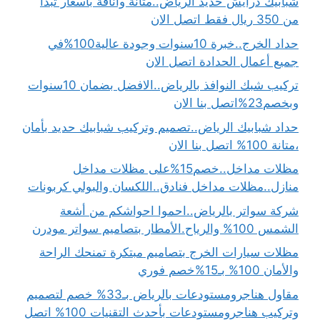
شبابيك درايش حديد الرياض..متانة وأناقة بأسعار تبدأ
من 350 ريال فقط اتصل الان
حداد الخرج..خبرة 10سنوات وجودة عالية100%في
جميع أعمال الحدادة اتصل الان
تركيب شبك النوافذ بالرياض..الافضل بضمان 10سنوات
وبخصم23%اتصل بنا الان
حداد شبابيك الرياض..تصميم وتركيب شبابيك حديد بأمان
،متانة 100% اتصل بنا الان
مظلات مداخل..خصم15%على مظلات مداخل
منازل..مظلات مداخل فنادق..اللكسان والبولي كربونات
شركة سواتر بالرياض..احموا احواشكم من أشعة
الشمس 100% والرياح.الأمطار بتصاميم سواتر مودرن
مظلات سيارات الخرج بتصاميم مبتكرة تمنحك الراحة
والأمان 100% بـ15%خصم فوري
مقاول هناجرومستودعات بالرياض بـ33% خصم لتصميم
وتركيب هناجرومستودعات بأحدث التقنيات 100% اتصل