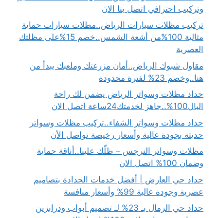
وتركيب احترافي اتصل بنا الان
تركيب مظلات سيارات الرياض..مظلات سيارات حماية
مثالية 100%من أشعة الشمس..خصم 15%على مظلتك
العصرية
مقاول شبوك الرياض..أمان مزرعتك وملعبك يبدأ من
هنا..وخصم 23% لفترة محدودة
حداد مظلات وسواتر الرياض يضمن لك راحة
البال100%..جاهز لخدمتك24ساعة اتصل الان
حداد مظلات وسواتر الشفاء..تركيب مظلات وسواتر
حديثة بجودة عالية وأسعار رخيصة تواصل الأن
مظلات وسواتر النرجس – ظلّك علينا..أناقة حماية
وضمان 100% اتصل الان
حداد حي العارض | أفضل خدمات الحدادة بتصاميم
عصرية وجودة عالية 99% وأسعار منافسة
حداد حي الرمال بـ 23% لـ تصميم أبواب ودرابزين