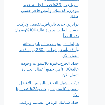
بالرياض..بـ33%خصم لجلسة حديد
مودرن، كلاسيك، وأبيض فاخر حسب
طلبك
درابزين حديد بالرياض..تفصيل وتركيب
حسب الطلب بجودة عالية100%وضمان
ضد الصدأ
شبابيك درايش حديد الرياض..متانة
وأناقة بأسعار تبدأ من 350 ريال فقط
اتصل الان
حداد الخرج..خبرة 10سنوات وجودة
عالية100%في جميع أعمال الحدادة
اتصل الان
تركيب شبك النوافذ بالرياض..الافضل
بضمان 10سنوات وبخصم23%اتصل بنا
الان
حداد شبابيك الرياض..تصميم وتركيب