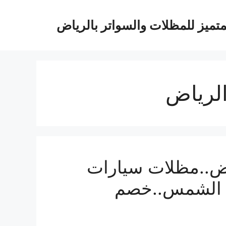
متميز للمظلات والسواتر بالرياض
لرياض
ض..مظلات سيارات
1%من أشعة الشمس..خصم