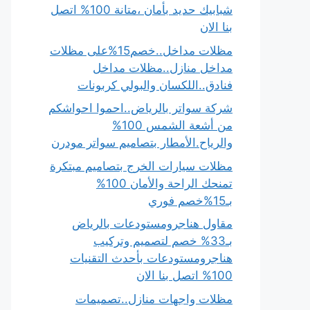
شبابيك حديد بأمان ،متانة 100% اتصل
بنا الان
مظلات مداخل..خصم15%على مظلات
مداخل منازل..مظلات مداخل
فنادق..اللكسان والبولي كربونات
شركة سواتر بالرياض..احموا احواشكم
من أشعة الشمس 100%
والرياح.الأمطار بتصاميم سواتر مودرن
مظلات سيارات الخرج بتصاميم مبتكرة
تمنحك الراحة والأمان 100%
بـ15%خصم فوري
مقاول هناجرومستودعات بالرياض
بـ33% خصم لتصميم وتركيب
هناجرومستودعات بأحدث التقنيات
100% اتصل بنا الان
مظلات واجهات منازل..تصميمات