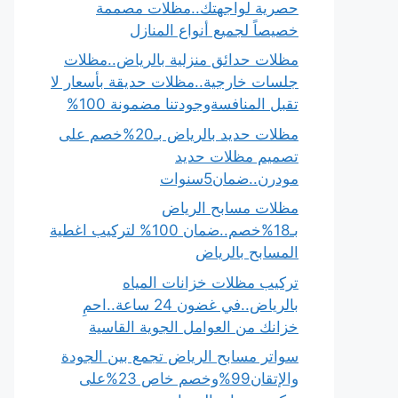
حصرية لواجهتك..مظلات مصممة
خصيصاً لجميع أنواع المنازل
مظلات حدائق منزلية بالرياض..مظلات
جلسات خارجية..مظلات حديقة بأسعار لا
تقبل المنافسةوجودتنا مضمونة 100%
مظلات حديد بالرياض بـ20%خصم على
تصميم مظلات حديد
مودرن..ضمان5سنوات
مظلات مسابح الرياض
بـ18%خصم..ضمان 100% لتركيب اغطية
المسابح بالرياض
تركيب مظلات خزانات المياه
بالرياض..في غضون 24 ساعة..احمِ
خزانك من العوامل الجوية القاسية
سواتر مسابح الرياض تجمع بين الجودة
والإتقان99%وخصم خاص 23%على