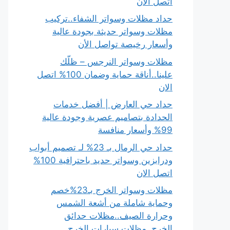
اتصل الان
حداد مظلات وسواتر الشفاء..تركيب
مظلات وسواتر حديثة بجودة عالية
وأسعار رخيصة تواصل الأن
مظلات وسواتر النرجس – ظلّك
علينا..أناقة حماية وضمان 100% اتصل
الان
حداد حي العارض | أفضل خدمات
الحدادة بتصاميم عصرية وجودة عالية
99% وأسعار منافسة
حداد حي الرمال بـ 23% لـ تصميم أبواب
ودرابزين وسواتر حديد باحترافية 100%
اتصل الان
مظلات وسواتر الخرج بـ23%خصم
وحماية شاملة من أشعة الشمس
وحرارة الصيف..مظلات حدائق
الخرج..مظلات سيارات الخرج