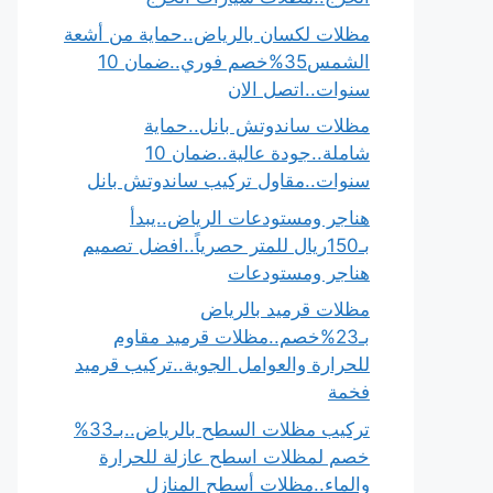
مظلات لكسان بالرياض..حماية من أشعة
الشمس35%خصم فوري..ضمان 10
سنوات..اتصل الان
مظلات ساندوتش بانل..حماية
شاملة..جودة عالية..ضمان 10
سنوات..مقاول تركيب ساندوتش بانل
هناجر ومستودعات الرياض..يبدأ
بـ150ريال للمتر حصرياً..افضل تصميم
هناجر ومستودعات
مظلات قرميد بالرياض
بـ23%خصم..مظلات قرميد مقاوم
للحرارة والعوامل الجوية..تركيب قرميد
فخمة
تركيب مظلات السطح بالرياض..بـ33%
خصم لمظلات اسطح عازلة للحرارة
والماء..مظلات أسطح المنازل