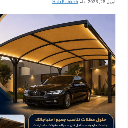
أبريل 28, 2026
بقلم
Hala Elshiekh