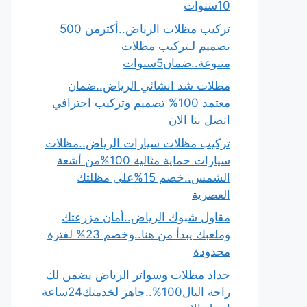
10سنوات
تركيب مظلات الرياض..أكثرمن 500
تصميم لـتركيب مظلات
متنوعة..ضمان5سنوات
مظلات شد انشائي الرياض..ضمان
معتمد 100% تصميم وتركيب احترافي
اتصل بنا الان
تركيب مظلات سيارات الرياض..مظلات
سيارات حماية مثالية 100%من أشعة
الشمس..خصم 15%على مظلتك
العصرية
مقاول شبوك الرياض..أمان مزرعتك
وملعبك يبدأ من هنا..وخصم 23% لفترة
محدودة
حداد مظلات وسواتر الرياض يضمن لك
راحة البال100%..جاهز لخدمتك24ساعة