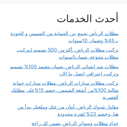
أحدث الخدمات
مظلات الرياض تجمع بين الحماية من الشمس و الجودة
بـ 45% وضمان 10سنوات
تركيب مظلات الرياض..أكثرمن 500 تصميم لـتركيب
مظلات متنوعة..ضمان5سنوات
مظلات شد انشائي الرياض..ضمان معتمد 100% تصميم
وتركيب احترافي اتصل بنا الان
تركيب مظلات سيارات الرياض..مظلات سيارات حماية
مثالية 100%من أشعة الشمس..خصم 15%على مظلتك
العصرية
مقاول شبوك الرياض..أمان مزرعتك وملعبك يبدأ من
هنا..وخصم 23% لفترة محدودة
حداد مظلات وسواتر الرياض يضمن لك راحة