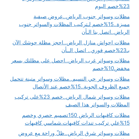
23%خصم اليوم
مظلات وسواتر جنوب الرياض..عروض صيفية
مميزة..15%خصم لـتركيب المظلات والسواتر جنوب
الرياض..اتصل بنا الـأن
مظلات احواش منازل الرياض..احجز مظلة حوشك الآن
بـ23%خصم فوري.. اتصل الــأن
مظلات وسواتر غرب الرياض..احصل على مظلتك بسعر
مخفض10%خصم
مظلات وسواتر حي النسيم..مظلات وسواتر متينة تتحمل
جميع الظروف الجوية..15%خصم عند الأتصال
مظلات وسواتر شمال الرياض..خصم 23%على تركيب
المظلات والسواتر هذا الصيف
مظلات كافيهات الرياض 150تصميم حصري وخصم
15%علي تركيب تندات كافيهات.شماسي كافيهات
مظلات وسواتر شرق الرياض..ظلّ وراحة مع عروض