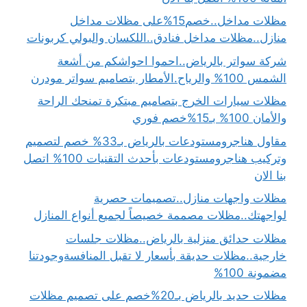
مظلات مداخل..خصم15%على مظلات مداخل
منازل..مظلات مداخل فنادق..اللكسان والبولي كربونات
شركة سواتر بالرياض..احموا احواشكم من أشعة
الشمس 100% والرياح.الأمطار بتصاميم سواتر مودرن
مظلات سيارات الخرج بتصاميم مبتكرة تمنحك الراحة
والأمان 100% بـ15%خصم فوري
مقاول هناجرومستودعات بالرياض بـ33% خصم لتصميم
وتركيب هناجرومستودعات بأحدث التقنيات 100% اتصل
بنا الان
مظلات واجهات منازل..تصميمات حصرية
لواجهتك..مظلات مصممة خصيصاً لجميع أنواع المنازل
مظلات حدائق منزلية بالرياض..مظلات جلسات
خارجية..مظلات حديقة بأسعار لا تقبل المنافسةوجودتنا
مضمونة 100%
مظلات حديد بالرياض بـ20%خصم على تصميم مظلات