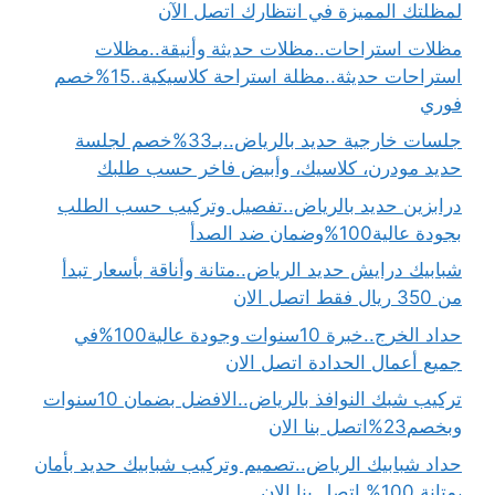
لمظلتك المميزة في انتظارك اتصل الآن
مظلات استراحات..مظلات حديثة وأنيقة..مظلات
استراحات حديثة..مظلة استراحة كلاسيكية..15%خصم
فوري
جلسات خارجية حديد بالرياض..بـ33%خصم لجلسة
حديد مودرن، كلاسيك، وأبيض فاخر حسب طلبك
درابزين حديد بالرياض..تفصيل وتركيب حسب الطلب
بجودة عالية100%وضمان ضد الصدأ
شبابيك درايش حديد الرياض..متانة وأناقة بأسعار تبدأ
من 350 ريال فقط اتصل الان
حداد الخرج..خبرة 10سنوات وجودة عالية100%في
جميع أعمال الحدادة اتصل الان
تركيب شبك النوافذ بالرياض..الافضل بضمان 10سنوات
وبخصم23%اتصل بنا الان
حداد شبابيك الرياض..تصميم وتركيب شبابيك حديد بأمان
،متانة 100% اتصل بنا الان