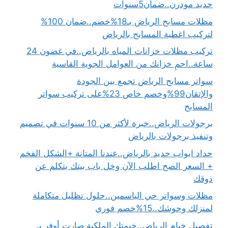
حديد مودرن..ضمان5سنوات
مظلات مسابح الرياض بـ18%خصم..ضمان 100%
لتركيب اغطية المسابح بالرياض
تركيب مظلات خزانات المياه بالرياض..في غضون 24
ساعة..احمِ خزانك من العوامل الجوية القاسية
سواتر مسابح الرياض تجمع بين الجودة
والإتقان99%وخصم خاص 23%على تركيب سواتر
المسابح
برجولات الرياض..خبرة لأكثر من 10 سنوات في تصميم
وتنفيذ برجولات بالرياض
حداد ابواب حديد بالرياض..عندنا المتانة +الشكل الفخم
+ السعر الصح اطلب الآن وخل باب بيتك يتكلم عن
ذوقك
مظلات وسواتر حي الياسمين..حلول تظليل متكاملة
لمنزلك وحوشك..15%خصم فوري
تفصيل خيام الرياض..خيمتك الملكية صارت أوفر بـ