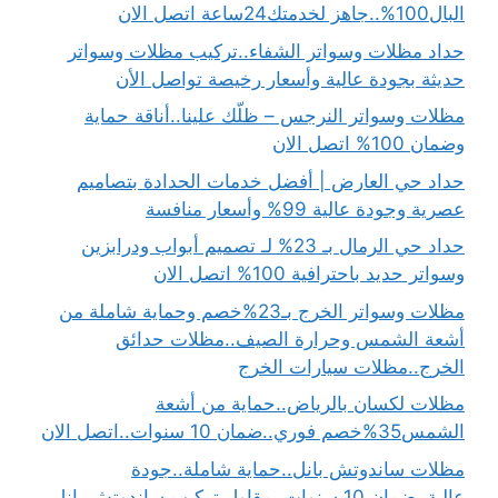
البال100%..جاهز لخدمتك24ساعة اتصل الان
حداد مظلات وسواتر الشفاء..تركيب مظلات وسواتر
حديثة بجودة عالية وأسعار رخيصة تواصل الأن
مظلات وسواتر النرجس – ظلّك علينا..أناقة حماية
وضمان 100% اتصل الان
حداد حي العارض | أفضل خدمات الحدادة بتصاميم
عصرية وجودة عالية 99% وأسعار منافسة
حداد حي الرمال بـ 23% لـ تصميم أبواب ودرابزين
وسواتر حديد باحترافية 100% اتصل الان
مظلات وسواتر الخرج بـ23%خصم وحماية شاملة من
أشعة الشمس وحرارة الصيف..مظلات حدائق
الخرج..مظلات سيارات الخرج
مظلات لكسان بالرياض..حماية من أشعة
الشمس35%خصم فوري..ضمان 10 سنوات..اتصل الان
مظلات ساندوتش بانل..حماية شاملة..جودة
عالية..ضمان 10 سنوات..مقاول تركيب ساندوتش بانل