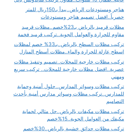
هناجر ومستودعات الرياض..يبدأ بـ150ريال للمتر
حصرياً..افضل تصميم هناجر ومستودعات
مظلات قرميد بالرياض بـ23%خصم..مظلات قرميد
مقاوم للحرارة والعوامل الجوية..تركيب قرميد فخمة
تركيب مظلات السطح بالرياض..بـ33% خصم لمظلات
اسطح عازلة للحرارة والماء..مظلات أسطح المنازل
تركيب مظلات خارجية للمحلات..تصميم وتنفيذ مظلات
عصرية..افضل مظلات خارجية للمحلات.. تركيب سريع
ومهني
تركيب مظلات وسواتر المدارس..حلول أمنية وحماية
للمدارس..تركيب مظلات وسواتر مدارس أمنية بأحدث
التصاميم
تركيب مظلات مكيفات بالرياض..حل مثالي لحماية
مكيفك من العوامل الجوية..15%خصم
تركيب مظلات حدائق خشبية بالرياض..30%خصم