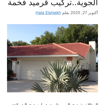
الجوية..تركيب قرميد فخمة
أكتوبر 27, 2025
بقلم
Hala Elshiekh
المظلات شئ جمالي ممتاز يضيف لمسة جمالية رائعة