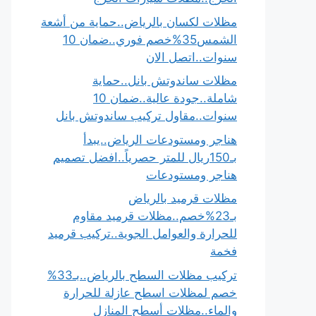
مظلات لكسان بالرياض..حماية من أشعة
الشمس35%خصم فوري..ضمان 10
سنوات..اتصل الان
مظلات ساندوتش بانل..حماية
شاملة..جودة عالية..ضمان 10
سنوات..مقاول تركيب ساندوتش بانل
هناجر ومستودعات الرياض..يبدأ
بـ150ريال للمتر حصرياً..افضل تصميم
هناجر ومستودعات
مظلات قرميد بالرياض
بـ23%خصم..مظلات قرميد مقاوم
للحرارة والعوامل الجوية..تركيب قرميد
فخمة
تركيب مظلات السطح بالرياض..بـ33%
خصم لمظلات اسطح عازلة للحرارة
والماء..مظلات أسطح المنازل