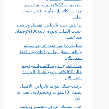
بالرياض..بـ33%خصم لجلسة حديد
مودرن، كلاسيك، وأبيض فاخر حسب
طلبك
درابزين حديد بالرياض..تفصيل وتركيب
حسب الطلب بجودة عالية100%وضمان
ضد الصدأ
شبابيك درايش حديد الرياض..متانة
وأناقة بأسعار تبدأ من 350 ريال فقط
اتصل الان
حداد الخرج..خبرة 10سنوات وجودة
عالية100%في جميع أعمال الحدادة
اتصل الان
تركيب شبك النوافذ بالرياض..الافضل
بضمان 10سنوات وبخصم23%اتصل بنا
الان
حداد شبابيك الرياض..تصميم وتركيب