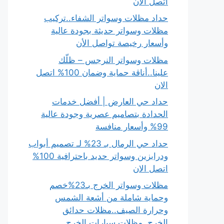
اتصل الان
حداد مظلات وسواتر الشفاء..تركيب
مظلات وسواتر حديثة بجودة عالية
وأسعار رخيصة تواصل الأن
مظلات وسواتر النرجس – ظلّك
علينا..أناقة حماية وضمان 100% اتصل
الان
حداد حي العارض | أفضل خدمات
الحدادة بتصاميم عصرية وجودة عالية
99% وأسعار منافسة
حداد حي الرمال بـ 23% لـ تصميم أبواب
ودرابزين وسواتر حديد باحترافية 100%
اتصل الان
مظلات وسواتر الخرج بـ23%خصم
وحماية شاملة من أشعة الشمس
وحرارة الصيف..مظلات حدائق
الخرج..مظلات سيارات الخرج