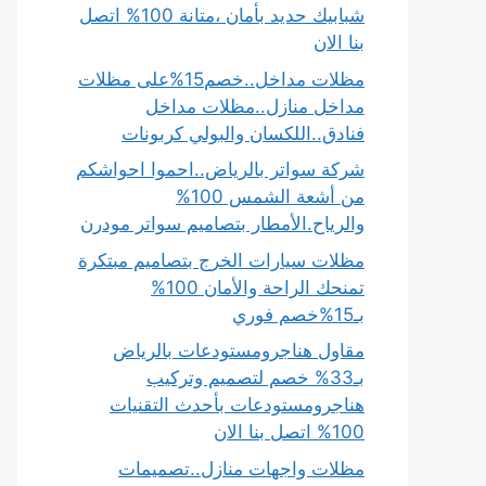
شبابيك حديد بأمان ،متانة 100% اتصل
بنا الان
مظلات مداخل..خصم15%على مظلات
مداخل منازل..مظلات مداخل
فنادق..اللكسان والبولي كربونات
شركة سواتر بالرياض..احموا احواشكم
من أشعة الشمس 100%
والرياح.الأمطار بتصاميم سواتر مودرن
مظلات سيارات الخرج بتصاميم مبتكرة
تمنحك الراحة والأمان 100%
بـ15%خصم فوري
مقاول هناجرومستودعات بالرياض
بـ33% خصم لتصميم وتركيب
هناجرومستودعات بأحدث التقنيات
100% اتصل بنا الان
مظلات واجهات منازل..تصميمات