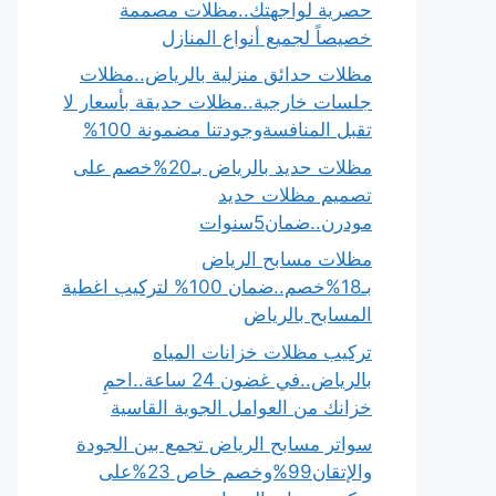
حصرية لواجهتك..مظلات مصممة
خصيصاً لجميع أنواع المنازل
مظلات حدائق منزلية بالرياض..مظلات
جلسات خارجية..مظلات حديقة بأسعار لا
تقبل المنافسةوجودتنا مضمونة 100%
مظلات حديد بالرياض بـ20%خصم على
تصميم مظلات حديد
مودرن..ضمان5سنوات
مظلات مسابح الرياض
بـ18%خصم..ضمان 100% لتركيب اغطية
المسابح بالرياض
تركيب مظلات خزانات المياه
بالرياض..في غضون 24 ساعة..احمِ
خزانك من العوامل الجوية القاسية
سواتر مسابح الرياض تجمع بين الجودة
والإتقان99%وخصم خاص 23%على