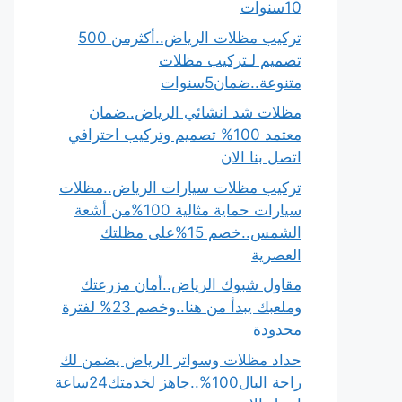
10سنوات
تركيب مظلات الرياض..أكثرمن 500
تصميم لـتركيب مظلات
متنوعة..ضمان5سنوات
مظلات شد انشائي الرياض..ضمان
معتمد 100% تصميم وتركيب احترافي
اتصل بنا الان
تركيب مظلات سيارات الرياض..مظلات
سيارات حماية مثالية 100%من أشعة
الشمس..خصم 15%على مظلتك
العصرية
مقاول شبوك الرياض..أمان مزرعتك
وملعبك يبدأ من هنا..وخصم 23% لفترة
محدودة
حداد مظلات وسواتر الرياض يضمن لك
راحة البال100%..جاهز لخدمتك24ساعة