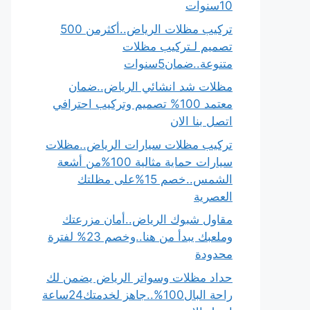
10سنوات
تركيب مظلات الرياض..أكثرمن 500
تصميم لـتركيب مظلات
متنوعة..ضمان5سنوات
مظلات شد انشائي الرياض..ضمان
معتمد 100% تصميم وتركيب احترافي
اتصل بنا الان
تركيب مظلات سيارات الرياض..مظلات
سيارات حماية مثالية 100%من أشعة
الشمس..خصم 15%على مظلتك
العصرية
مقاول شبوك الرياض..أمان مزرعتك
وملعبك يبدأ من هنا..وخصم 23% لفترة
محدودة
حداد مظلات وسواتر الرياض يضمن لك
راحة البال100%..جاهز لخدمتك24ساعة