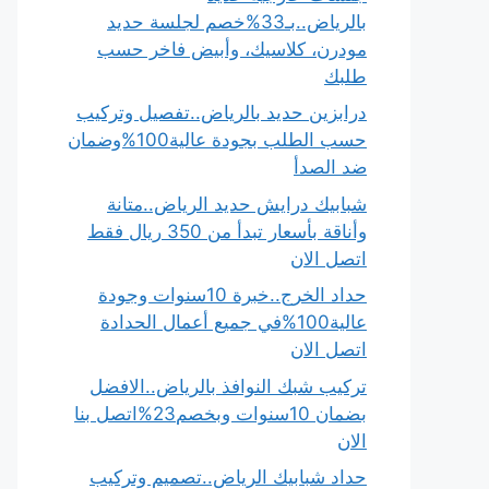
بالرياض..بـ33%خصم لجلسة حديد
مودرن، كلاسيك، وأبيض فاخر حسب
طلبك
درابزين حديد بالرياض..تفصيل وتركيب
حسب الطلب بجودة عالية100%وضمان
ضد الصدأ
شبابيك درايش حديد الرياض..متانة
وأناقة بأسعار تبدأ من 350 ريال فقط
اتصل الان
حداد الخرج..خبرة 10سنوات وجودة
عالية100%في جميع أعمال الحدادة
اتصل الان
تركيب شبك النوافذ بالرياض..الافضل
بضمان 10سنوات وبخصم23%اتصل بنا
الان
حداد شبابيك الرياض..تصميم وتركيب