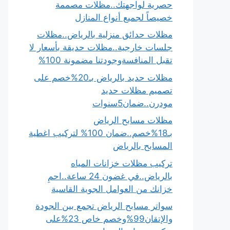
حصرية لواجهتك..مظلات مصممة
خصيصاً لجميع أنواع المنازل
مظلات حدائق منزلية بالرياض..مظلات
جلسات خارجية..مظلات حديقة بأسعار لا
تقبل المنافسةوجودتنا مضمونة 100%
مظلات حديد بالرياض بـ20%خصم على
تصميم مظلات حديد
مودرن..ضمان5سنوات
مظلات مسابح الرياض
بـ18%خصم..ضمان 100% لتركيب اغطية
المسابح بالرياض
تركيب مظلات خزانات المياه
بالرياض..في غضون 24 ساعة..احمِ
خزانك من العوامل الجوية القاسية
سواتر مسابح الرياض تجمع بين الجودة
والإتقان99%وخصم خاص 23%على