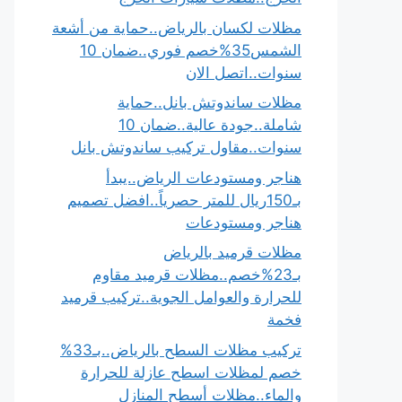
مظلات لكسان بالرياض..حماية من أشعة
الشمس35%خصم فوري..ضمان 10
سنوات..اتصل الان
مظلات ساندوتش بانل..حماية
شاملة..جودة عالية..ضمان 10
سنوات..مقاول تركيب ساندوتش بانل
هناجر ومستودعات الرياض..يبدأ
بـ150ريال للمتر حصرياً..افضل تصميم
هناجر ومستودعات
مظلات قرميد بالرياض
بـ23%خصم..مظلات قرميد مقاوم
للحرارة والعوامل الجوية..تركيب قرميد
فخمة
تركيب مظلات السطح بالرياض..بـ33%
خصم لمظلات اسطح عازلة للحرارة
والماء..مظلات أسطح المنازل