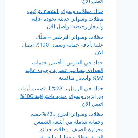
اتصل الان
حداد مظلات وسواتر الشفاء..تركيب
مظلات وسواتر حديثة بجودة عالية
وأسعار رخيصة تواصل الأن
مظلات وسواتر النرجس – ظلّك
علينا..أناقة حماية وضمان 100% اتصل
الان
حداد حي العارض | أفضل خدمات
الحدادة بتصاميم عصرية وجودة عالية
99% وأسعار منافسة
حداد حي الرمال بـ 23% لـ تصميم أبواب
ودرابزين وسواتر حديد باحترافية 100%
اتصل الان
مظلات وسواتر الخرج بـ23%خصم
وحماية شاملة من أشعة الشمس
وحرارة الصيف..مظلات حدائق
الخرج..مظلات سيارات الخرج