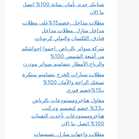
شبابيك حديد بأمان ،متانة 100% اتصل
بنا الان
مظلات مداخل..خصم15%على مظلات
مداخل منازل..مظلات مداخل
فنادق..اللكسان والبولي كربونات
شركة سواتر بالرياض..احموا احواشكم
من أشعة الشمس 100%
والرياح.الأمطار بتصاميم سواتر مودرن
مظلات سيارات الخرج بتصاميم مبتكرة
تمنحك الراحة والأمان 100%
بـ15%خصم فوري
مقاول هناجرومستودعات بالرياض
بـ33% خصم لتصميم وتركيب
هناجرومستودعات بأحدث التقنيات
100% اتصل بنا الان
مظلات واجهات منازل..تصميمات