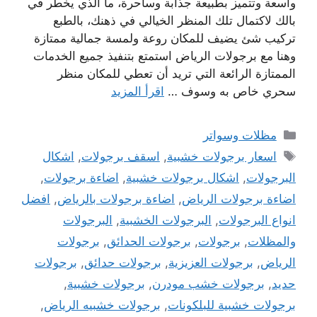
واسعة وتتميز بطبيعة جذابة وساحرة، ما الذي يخطر في
بالك لاكتمال تلك المنظر الخيالي في ذهنك، بالطبع
تركيب شئ يضيف للمكان روعة ولمسة جمالية ممتازة
وهنا مع برجولات الرياض استمتع بتنفيذ جميع الخدمات
الممتازة الرائعة التي تريد أن تعطي للمكان منظر
سحري خاص به وسوف …
اقرأ المزيد
التصنيفات
مظلات وسواتر
الوسوم
اسعار برجولات خشبية
,
اسقف برجولات
,
اشكال
البرجولات
,
اشكال برجولات خشبية
,
اضاءة برجولات
,
اضاءة برجولات الرياض
,
اضاءة برجولات بالرياض
,
افضل
انواع البرجولات
,
البرجولات الخشبية
,
البرجولات
والمظلات
,
برجولات
,
برجولات الحدائق
,
برجولات
الرياض
,
برجولات العزيزية
,
برجولات حدائق
,
برجولات
حديد
,
برجولات خشب مودرن
,
برجولات خشبية
,
برجولات خشبية للبلكونات
,
برجولات خشبيه الرياض
,