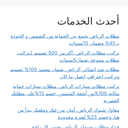
أحدث الخدمات
مظلات الرياض تجمع بين الحماية من الشمس و الجودة
بـ 45% وضمان 10سنوات
تركيب مظلات الرياض..أكثرمن 500 تصميم لـتركيب
مظلات متنوعة..ضمان5سنوات
مظلات شد انشائي الرياض..ضمان معتمد 100% تصميم
وتركيب احترافي اتصل بنا الان
تركيب مظلات سيارات الرياض..مظلات سيارات حماية
مثالية 100%من أشعة الشمس..خصم 15%على مظلتك
العصرية
مقاول شبوك الرياض..أمان مزرعتك وملعبك يبدأ من
هنا..وخصم 23% لفترة محدودة
حداد مظلات وسواتر الرياض يضمن لك راحة