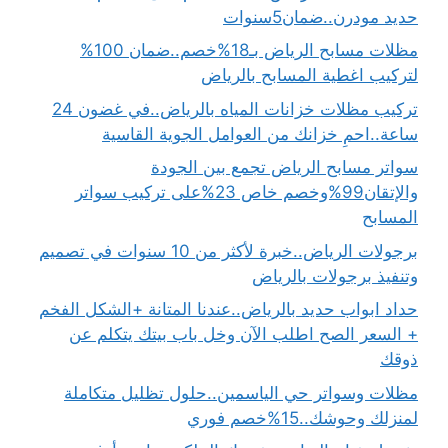
حديد مودرن..ضمان5سنوات
مظلات مسابح الرياض بـ18%خصم..ضمان 100%
لتركيب اغطية المسابح بالرياض
تركيب مظلات خزانات المياه بالرياض..في غضون 24
ساعة..احمِ خزانك من العوامل الجوية القاسية
سواتر مسابح الرياض تجمع بين الجودة
والإتقان99%وخصم خاص 23%على تركيب سواتر
المسابح
برجولات الرياض..خبرة لأكثر من 10 سنوات في تصميم
وتنفيذ برجولات بالرياض
حداد ابواب حديد بالرياض..عندنا المتانة +الشكل الفخم
+ السعر الصح اطلب الآن وخل باب بيتك يتكلم عن
ذوقك
مظلات وسواتر حي الياسمين..حلول تظليل متكاملة
لمنزلك وحوشك..15%خصم فوري