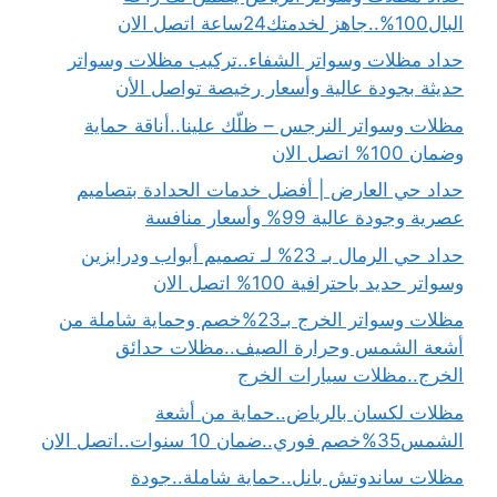
البال100%..جاهز لخدمتك24ساعة اتصل الان
حداد مظلات وسواتر الشفاء..تركيب مظلات وسواتر
حديثة بجودة عالية وأسعار رخيصة تواصل الأن
مظلات وسواتر النرجس – ظلّك علينا..أناقة حماية
وضمان 100% اتصل الان
حداد حي العارض | أفضل خدمات الحدادة بتصاميم
عصرية وجودة عالية 99% وأسعار منافسة
حداد حي الرمال بـ 23% لـ تصميم أبواب ودرابزين
وسواتر حديد باحترافية 100% اتصل الان
مظلات وسواتر الخرج بـ23%خصم وحماية شاملة من
أشعة الشمس وحرارة الصيف..مظلات حدائق
الخرج..مظلات سيارات الخرج
مظلات لكسان بالرياض..حماية من أشعة
الشمس35%خصم فوري..ضمان 10 سنوات..اتصل الان
مظلات ساندوتش بانل..حماية شاملة..جودة