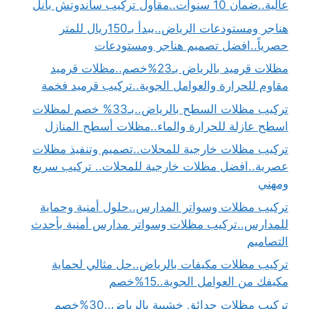
عالية..ضمان 10 سنوات..مقاول تركيب ساندوتش بانل
هناجر ومستودعات الرياض..يبدأ بـ150ريال للمتر
حصرياً..افضل تصميم هناجر ومستودعات
مظلات قرميد بالرياض بـ23%خصم..مظلات قرميد
مقاوم للحرارة والعوامل الجوية..تركيب قرميد فخمة
تركيب مظلات السطح بالرياض..بـ33% خصم لمظلات
اسطح عازلة للحرارة والماء..مظلات أسطح المنازل
تركيب مظلات خارجية للمحلات..تصميم وتنفيذ مظلات
عصرية..افضل مظلات خارجية للمحلات.. تركيب سريع
ومهني
تركيب مظلات وسواتر المدارس..حلول أمنية وحماية
للمدارس..تركيب مظلات وسواتر مدارس أمنية بأحدث
التصاميم
تركيب مظلات مكيفات بالرياض..حل مثالي لحماية
مكيفك من العوامل الجوية..15%خصم
تركيب مظلات حدائق خشبية بالرياض..30%خصم