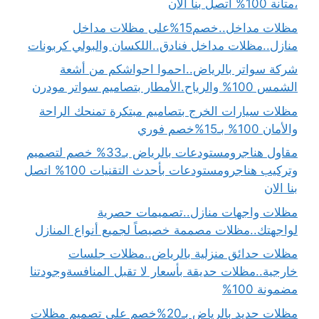
،متانة 100% اتصل بنا الان
مظلات مداخل..خصم15%على مظلات مداخل
منازل..مظلات مداخل فنادق..اللكسان والبولي كربونات
شركة سواتر بالرياض..احموا احواشكم من أشعة
الشمس 100% والرياح.الأمطار بتصاميم سواتر مودرن
مظلات سيارات الخرج بتصاميم مبتكرة تمنحك الراحة
والأمان 100% بـ15%خصم فوري
مقاول هناجرومستودعات بالرياض بـ33% خصم لتصميم
وتركيب هناجرومستودعات بأحدث التقنيات 100% اتصل
بنا الان
مظلات واجهات منازل..تصميمات حصرية
لواجهتك..مظلات مصممة خصيصاً لجميع أنواع المنازل
مظلات حدائق منزلية بالرياض..مظلات جلسات
خارجية..مظلات حديقة بأسعار لا تقبل المنافسةوجودتنا
مضمونة 100%
مظلات حديد بالرياض بـ20%خصم على تصميم مظلات