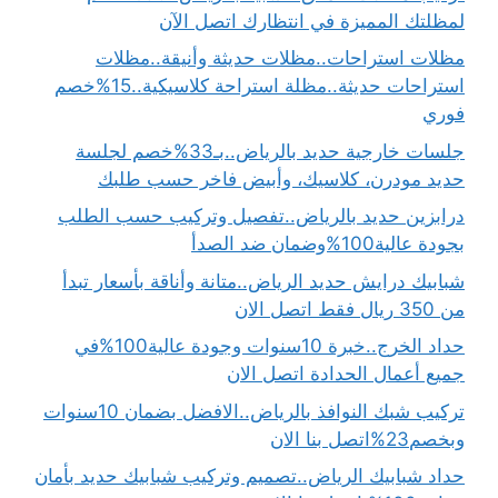
لمظلتك المميزة في انتظارك اتصل الآن
مظلات استراحات..مظلات حديثة وأنيقة..مظلات
استراحات حديثة..مظلة استراحة كلاسيكية..15%خصم
فوري
جلسات خارجية حديد بالرياض..بـ33%خصم لجلسة
حديد مودرن، كلاسيك، وأبيض فاخر حسب طلبك
درابزين حديد بالرياض..تفصيل وتركيب حسب الطلب
بجودة عالية100%وضمان ضد الصدأ
شبابيك درايش حديد الرياض..متانة وأناقة بأسعار تبدأ
من 350 ريال فقط اتصل الان
حداد الخرج..خبرة 10سنوات وجودة عالية100%في
جميع أعمال الحدادة اتصل الان
تركيب شبك النوافذ بالرياض..الافضل بضمان 10سنوات
وبخصم23%اتصل بنا الان
حداد شبابيك الرياض..تصميم وتركيب شبابيك حديد بأمان