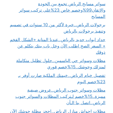
سواتر مسابح الرياض تجمع بين الجودة
والإتقان99%وخصم خاص 23%على تركيب سواتر
المسابح
برجولات الرياض..خبرة لأكثر من 10 سنوات في تصميم
وتنفيذ برجولات بالرياض
حداد ابواب حديد بالرياض..عندنا المتانة +الشكل الفخم
+ السعر الصح اطلب الآن وخل باب بيتك يتكلم عن
ذوقك
مظلات وسواتر حي الياسمين..حلول تظليل متكاملة
لمنزلك وحوشك..15%خصم فوري
تفصيل خيام الرياض..خيمتك الملكية صارت أوفر بـ
23%خصم اليوم
مظلات وسواتر جنوب الرياض..عروض صيفية
مميزة..15%خصم لـتركيب المظلات والسواتر جنوب
الرياض..اتصل بنا الـأن
مظلات احواش منازل الرياض..احجز مظلة حوشك الآن