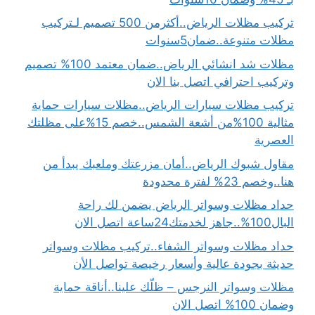
تركيب مظلات الرياض..أكثرمن 500 تصميم لـتركيب
مظلات متنوعة..ضمان5سنوات
مظلات شد انشائي الرياض..ضمان معتمد 100% تصميم
وتركيب احترافي اتصل بنا الان
تركيب مظلات سيارات الرياض..مظلات سيارات حماية
مثالية 100%من أشعة الشمس..خصم 15%على مظلتك
العصرية
مقاول شبوك الرياض..أمان مزرعتك وملعبك يبدأ من
هنا..وخصم 23% لفترة محدودة
حداد مظلات وسواتر الرياض يضمن لك راحة
البال100%..جاهز لخدمتك24ساعة اتصل الان
حداد مظلات وسواتر الشفاء..تركيب مظلات وسواتر
حديثة بجودة عالية وأسعار رخيصة تواصل الأن
مظلات وسواتر النرجس – ظلّك علينا..أناقة حماية
وضمان 100% اتصل الان