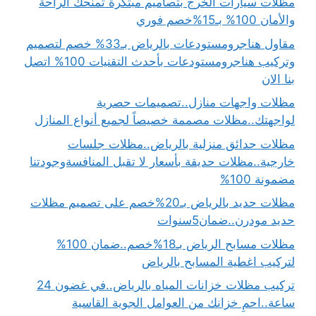
مظلات سيارات الخرج بتصاميم مبتكرة تمنحك الراحة
والأمان 100% بـ15%خصم فوري
مقاول هناجرومستودعات بالرياض بـ33% خصم لتصميم
وتركيب هناجرومستودعات بأحدث التقنيات 100% اتصل
بنا الان
مظلات واجهات منازل..تصميمات حصرية
لواجهتك..مظلات مصممة خصيصاً لجميع أنواع المنازل
مظلات حدائق منزلية بالرياض..مظلات جلسات
خارجية..مظلات حديقة بأسعار لا تقبل المنافسةوجودتنا
مضمونة 100%
مظلات حديد بالرياض بـ20%خصم على تصميم مظلات
حديد مودرن..ضمان5سنوات
مظلات مسابح الرياض بـ18%خصم..ضمان 100%
لتركيب اغطية المسابح بالرياض
تركيب مظلات خزانات المياه بالرياض..في غضون 24
ساعة..احمِ خزانك من العوامل الجوية القاسية