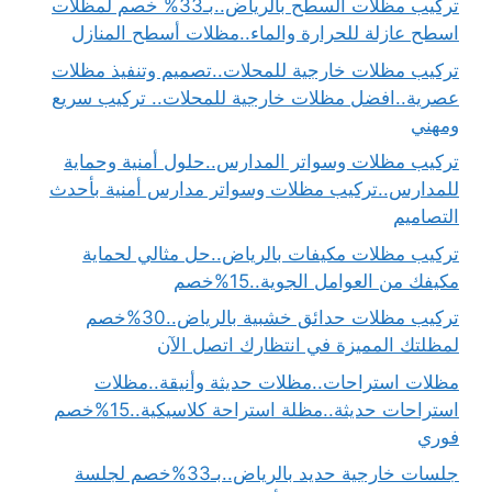
تركيب مظلات السطح بالرياض..بـ33% خصم لمظلات
اسطح عازلة للحرارة والماء..مظلات أسطح المنازل
تركيب مظلات خارجية للمحلات..تصميم وتنفيذ مظلات
عصرية..افضل مظلات خارجية للمحلات.. تركيب سريع
ومهني
تركيب مظلات وسواتر المدارس..حلول أمنية وحماية
للمدارس..تركيب مظلات وسواتر مدارس أمنية بأحدث
التصاميم
تركيب مظلات مكيفات بالرياض..حل مثالي لحماية
مكيفك من العوامل الجوية..15%خصم
تركيب مظلات حدائق خشبية بالرياض..30%خصم
لمظلتك المميزة في انتظارك اتصل الآن
مظلات استراحات..مظلات حديثة وأنيقة..مظلات
استراحات حديثة..مظلة استراحة كلاسيكية..15%خصم
فوري
جلسات خارجية حديد بالرياض..بـ33%خصم لجلسة