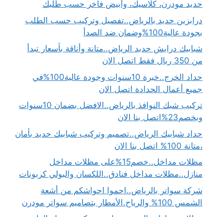
حديد مودرن، كلاسيك، وأبيض فاخر حسب طلبك
درابزين حديد بالرياض..تفصيل وتركيب حسب الطلب
بجودة عالية100%وضمان ضد الصدأ
شبابيك درايش حديد الرياض..متانة وأناقة بأسعار تبدأ
من 350 ريال فقط اتصل الان
حداد الخرج..خبرة 10سنوات وجودة عالية100%في
جميع أعمال الحدادة اتصل الان
تركيب شبك النوافذ بالرياض..الافضل بضمان 10سنوات
وبخصم23%اتصل بنا الان
حداد شبابيك الرياض..تصميم وتركيب شبابيك حديد بأمان
،متانة 100% اتصل بنا الان
مظلات مداخل..خصم15%على مظلات مداخل
منازل..مظلات مداخل فنادق..اللكسان والبولي كربونات
شركة سواتر بالرياض..احموا احواشكم من أشعة
الشمس 100% والرياح.الأمطار بتصاميم سواتر مودرن