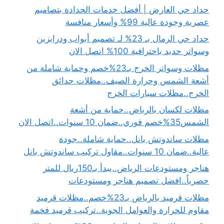
حداد حي العارض | أفضل خدمات الحدادة بتصاميم
عصرية وجودة عالية 99% وأسعار منافسة
حداد حي الرمال بـ 23% لـ تصميم أبواب ودرابزين
وسواتر حديد باحترافية 100% اتصل الان
مظلات وسواتر الخرج بـ23%خصم وحماية شاملة من
أشعة الشمس وحرارة الصيف..مظلات حدائق
الخرج..مظلات سيارات الخرج
مظلات لكسان بالرياض..حماية من أشعة
الشمس35%خصم فوري..ضمان 10 سنوات..اتصل الان
مظلات ساندوتش بانل..حماية شاملة..جودة
عالية..ضمان 10 سنوات..مقاول تركيب ساندوتش بانل
هناجر ومستودعات الرياض..يبدأ بـ150ريال للمتر
حصرياً..افضل تصميم هناجر ومستودعات
مظلات قرميد بالرياض بـ23%خصم..مظلات قرميد
مقاوم للحرارة والعوامل الجوية..تركيب قرميد فخمة