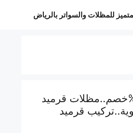
متميز للمظلات والسواتر بالرياض
لات قرميد بالرياض بـ23%خصم..مظلات قرميد
ية..تركيب قرميد