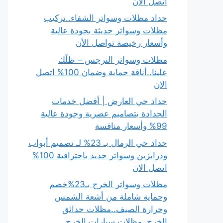
اتصل الان
حداد مظلات وسواتر الشفاء..تركيب
مظلات وسواتر حديثة بجودة عالية
وأسعار رخيصة تواصل الأن
مظلات وسواتر النرجس – ظلّك
علينا..أناقة حماية وضمان 100% اتصل
الان
حداد حي العارض | أفضل خدمات
الحدادة بتصاميم عصرية وجودة عالية
99% وأسعار منافسة
حداد حي الرمال بـ 23% لـ تصميم أبواب
ودرابزين وسواتر حديد باحترافية 100%
اتصل الان
مظلات وسواتر الخرج بـ23%خصم
وحماية شاملة من أشعة الشمس
وحرارة الصيف..مظلات حدائق
الخرج..مظلات سيارات الخرج