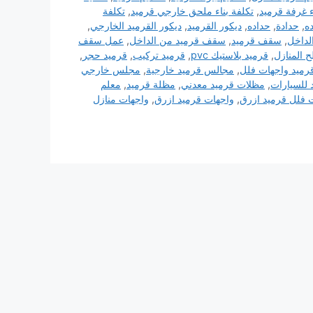
ء غرفة قرميد
,
تكلفة بناء ملحق خارجي قرميد
,
تكلفة
ده
,
حدادة
,
حداده
,
ديكور القرميد
,
ديكور القرميد الخارجي
,
لداخل
,
سقف قرميد
,
سقف قرميد من الداخل
,
عمل سقف
 المنازل
,
قرميد بلاستيك pvc
,
قرميد تركيب
,
قرميد حجر
,
رميد واجهات فلل
,
مجالس قرميد خارجية
,
مجلس خارجي
 للسيارات
,
مظلات قرميد معدني
,
مظلة قرميد
,
معلم
 فلل قرميد ازرق
,
واجهات قرميد ازرق
,
واجهات منازل