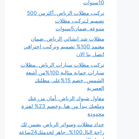
10سنوات
تركيب مظلات الرياض..أكثرمن 500
تصميم لـتركيب مظلات
متنوعة..ضمان5سنوات
مظلات شد انشائي الرياض..ضمان
معتمد 100% تصميم وتركيب احترافي
اتصل بنا الان
تركيب مظلات سيارات الرياض..مظلات
سيارات حماية مثالية 100%من أشعة
الشمس..خصم 15%على مظلتك
العصرية
مقاول شبوك الرياض..أمان مزرعتك
وملعبك يبدأ من هنا..وخصم 23% لفترة
محدودة
حداد مظلات وسواتر الرياض يضمن لك
راحة البال100%..جاهز لخدمتك24ساعة