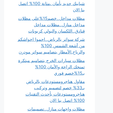
شبابيك حديد بأمان ،متانة 100% اتصل
بنا الان
مظلات مداخل..خصم15%على مظلات
مداخل منازل..مظلات مداخل
فنادق..اللكسان والبولي كربونات
شركة سواتر بالرياض..احموا احواشكم
من أشعة الشمس 100%
والرياح.الأمطار بتصاميم سواتر مودرن
مظلات سيارات الخرج بتصاميم مبتكرة
تمنحك الراحة والأمان 100%
بـ15%خصم فوري
مقاول هناجرومستودعات بالرياض
بـ33% خصم لتصميم وتركيب
هناجرومستودعات بأحدث التقنيات
100% اتصل بنا الان
مظلات واجهات منازل..تصميمات