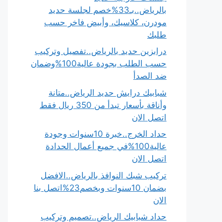
بالرياض..بـ33%خصم لجلسة حديد
مودرن، كلاسيك، وأبيض فاخر حسب
طلبك
درابزين حديد بالرياض..تفصيل وتركيب
حسب الطلب بجودة عالية100%وضمان
ضد الصدأ
شبابيك درايش حديد الرياض..متانة
وأناقة بأسعار تبدأ من 350 ريال فقط
اتصل الان
حداد الخرج..خبرة 10سنوات وجودة
عالية100%في جميع أعمال الحدادة
اتصل الان
تركيب شبك النوافذ بالرياض..الافضل
بضمان 10سنوات وبخصم23%اتصل بنا
الان
حداد شبابيك الرياض..تصميم وتركيب