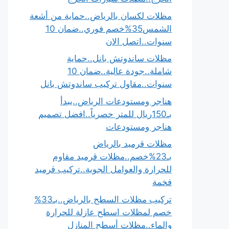
مظلات لكسان بالرياض..حماية من أشعة
الشمس35%خصم فوري..ضمان 10
سنوات..اتصل الان
مظلات ساندوتش بانل..حماية
شاملة..جودة عالية..ضمان 10
سنوات..مقاول تركيب ساندوتش بانل
هناجر ومستودعات الرياض..يبدأ
بـ150ريال للمتر حصرياً..افضل تصميم
هناجر ومستودعات
مظلات قرميد بالرياض
بـ23%خصم..مظلات قرميد مقاوم
للحرارة والعوامل الجوية..تركيب قرميد
فخمة
تركيب مظلات السطح بالرياض..بـ33%
خصم لمظلات اسطح عازلة للحرارة
والماء..مظلات أسطح المنازل