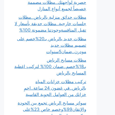
حصرية لواجهتك..مظلات مصممة
خصيصاً لجميع أنواع المنازل
مظلات حدائق منزلية بالرياض..مظلات
جلسات خارجية..مظلات حديقة بأسعار لا
تقبل المنافسةوجودتنا مضمونة 100%
مظلات حديد بالرياض بـ20%خصم على
تصميم مظلات حديد
مودرن..ضمان5سنوات
مظلات مسابح الرياض
بـ18%خصم..ضمان 100% لتركيب اغطية
المسابح بالرياض
تركيب مظلات خزانات المياه
بالرياض..في غضون 24 ساعة..احمِ
خزانك من العوامل الجوية القاسية
سواتر مسابح الرياض تجمع بين الجودة
والإتقان99%وخصم خاص 23%على