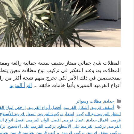
المظلات شئ جمالي ممتاز يضيف لمسة جمالية رائعة وممتا
المظلات به، وعند التفكير في تركيب نوع مظلات معين يتطل
بمتخصصين في ذلك الأمر لكي تخرج منهم نتيجة أكثر من را
أنواع القرميد المميزة بأنها خامات فائقة …
اقرأ المزيد
التصنيفات
حدادة
,
مظلات وسواتر
الوسوم
أسقف قرميد
,
أشكال القرميد
,
أفضل أنواع القرميد
,
ارخص انواع الق
اسعار القرميد مع التركيب
,
اسعار تركيب القرميد
,
اسعار قرميد الأسطح
قرميد
,
اعمال حدادة
,
اعمال قرميد
,
افضل الوان القرميد
,
افضل انواع الق
القرميد
,
تركيب القرميد على الأسطح
,
تركيب القرميد على الاسطح
,
ترك
تركيب سقف قرميد
,
تركيب قرمود
,
تركيب قرميد
,
تصاميم قرميد
,
تصامي