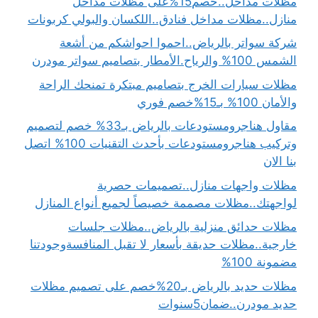
مظلات مداخل..خصم15%على مظلات مداخل
منازل..مظلات مداخل فنادق..اللكسان والبولي كربونات
شركة سواتر بالرياض..احموا احواشكم من أشعة
الشمس 100% والرياح.الأمطار بتصاميم سواتر مودرن
مظلات سيارات الخرج بتصاميم مبتكرة تمنحك الراحة
والأمان 100% بـ15%خصم فوري
مقاول هناجرومستودعات بالرياض بـ33% خصم لتصميم
وتركيب هناجرومستودعات بأحدث التقنيات 100% اتصل
بنا الان
مظلات واجهات منازل..تصميمات حصرية
لواجهتك..مظلات مصممة خصيصاً لجميع أنواع المنازل
مظلات حدائق منزلية بالرياض..مظلات جلسات
خارجية..مظلات حديقة بأسعار لا تقبل المنافسةوجودتنا
مضمونة 100%
مظلات حديد بالرياض بـ20%خصم على تصميم مظلات
حديد مودرن..ضمان5سنوات