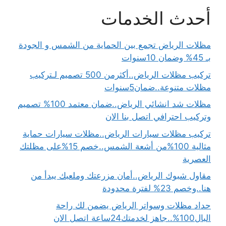
أحدث الخدمات
مظلات الرياض تجمع بين الحماية من الشمس و الجودة
بـ 45% وضمان 10سنوات
تركيب مظلات الرياض..أكثرمن 500 تصميم لـتركيب
مظلات متنوعة..ضمان5سنوات
مظلات شد انشائي الرياض..ضمان معتمد 100% تصميم
وتركيب احترافي اتصل بنا الان
تركيب مظلات سيارات الرياض..مظلات سيارات حماية
مثالية 100%من أشعة الشمس..خصم 15%على مظلتك
العصرية
مقاول شبوك الرياض..أمان مزرعتك وملعبك يبدأ من
هنا..وخصم 23% لفترة محدودة
حداد مظلات وسواتر الرياض يضمن لك راحة
البال100%..جاهز لخدمتك24ساعة اتصل الان