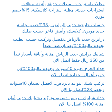
مظلات استراحات..مظلات حديثة وأنيقة..مظلات
استراحات حديثة..مظلة استراحة كلاسيكية..15%خصم
فوري
جلسات خارجية حديد بالرياض..بـ33%خصم لجلسة
حديد مودرن، كلاسيك، وأبيض فاخر حسب طلبك
درابزين حديد بالرياض..تفصيل وتركيب حسب الطلب
بجودة عالية100%وضمان ضد الصدأ
شبابيك درايش حديد الرياض..متانة وأناقة بأسعار تبدأ
من 350 ريال فقط اتصل الان
حداد الخرج..خبرة 10سنوات وجودة عالية100%في
جميع أعمال الحدادة اتصل الان
تركيب شبك النوافذ بالرياض..الافضل بضمان 10سنوات
وبخصم23%اتصل بنا الان
حداد شبابيك الرياض..تصميم وتركيب شبابيك حديد بأمان
،متانة 100% اتصل بنا الان