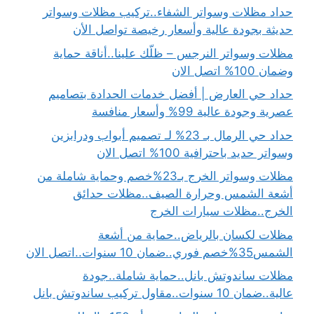
حداد مظلات وسواتر الشفاء..تركيب مظلات وسواتر
حديثة بجودة عالية وأسعار رخيصة تواصل الأن
مظلات وسواتر النرجس – ظلّك علينا..أناقة حماية
وضمان 100% اتصل الان
حداد حي العارض | أفضل خدمات الحدادة بتصاميم
عصرية وجودة عالية 99% وأسعار منافسة
حداد حي الرمال بـ 23% لـ تصميم أبواب ودرابزين
وسواتر حديد باحترافية 100% اتصل الان
مظلات وسواتر الخرج بـ23%خصم وحماية شاملة من
أشعة الشمس وحرارة الصيف..مظلات حدائق
الخرج..مظلات سيارات الخرج
مظلات لكسان بالرياض..حماية من أشعة
الشمس35%خصم فوري..ضمان 10 سنوات..اتصل الان
مظلات ساندوتش بانل..حماية شاملة..جودة
عالية..ضمان 10 سنوات..مقاول تركيب ساندوتش بانل