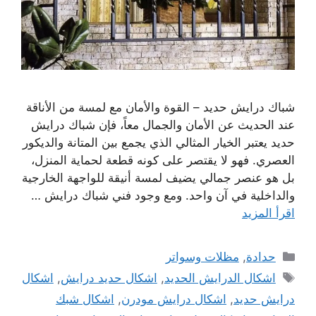
شباك درايش حديد – القوة والأمان مع لمسة من الأناقة
عند الحديث عن الأمان والجمال معاً، فإن شباك درايش
حديد يعتبر الخيار المثالي الذي يجمع بين المتانة والديكور
العصري. فهو لا يقتصر على كونه قطعة لحماية المنزل،
بل هو عنصر جمالي يضيف لمسة أنيقة للواجهة الخارجية
والداخلية في آن واحد. ومع وجود فني شباك درايش …
اقرأ المزيد
التصنيفات
حدادة
,
مظلات وسواتر
الوسوم
اشكال الدرايش الحديد
,
اشكال حديد درايش
,
اشكال
درايش حديد
,
اشكال درايش مودرن
,
اشكال شبك