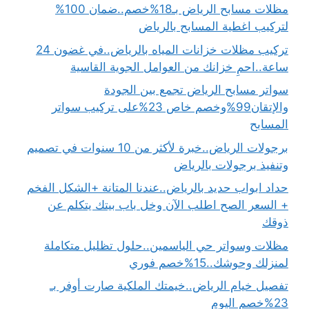
مظلات مسابح الرياض بـ18%خصم..ضمان 100%
لتركيب اغطية المسابح بالرياض
تركيب مظلات خزانات المياه بالرياض..في غضون 24
ساعة..احمِ خزانك من العوامل الجوية القاسية
سواتر مسابح الرياض تجمع بين الجودة
والإتقان99%وخصم خاص 23%على تركيب سواتر
المسابح
برجولات الرياض..خبرة لأكثر من 10 سنوات في تصميم
وتنفيذ برجولات بالرياض
حداد ابواب حديد بالرياض..عندنا المتانة +الشكل الفخم
+ السعر الصح اطلب الآن وخل باب بيتك يتكلم عن
ذوقك
مظلات وسواتر حي الياسمين..حلول تظليل متكاملة
لمنزلك وحوشك..15%خصم فوري
تفصيل خيام الرياض..خيمتك الملكية صارت أوفر بـ
23%خصم اليوم