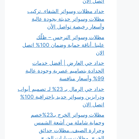
اتصل الان
حداد مظلات وسواتر الشفاء..تركيب
مظلات وسواتر حديثة بجودة عالية
وأسعار رخيصة تواصل الأن
مظلات وسواتر النرجس – ظلّك
علينا..أناقة حماية وضمان 100% اتصل
الان
حداد حي العارض | أفضل خدمات
الحدادة بتصاميم عصرية وجودة عالية
99% وأسعار منافسة
حداد حي الرمال بـ 23% لـ تصميم أبواب
ودرابزين وسواتر حديد باحترافية 100%
اتصل الان
مظلات وسواتر الخرج بـ23%خصم
وحماية شاملة من أشعة الشمس
وحرارة الصيف..مظلات حدائق
الخرج..مظلات سيارات الخرج