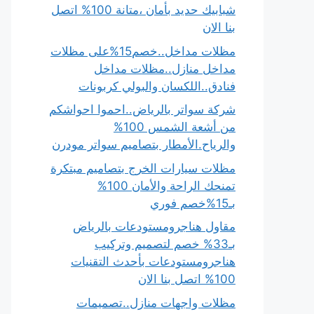
شبابيك حديد بأمان ،متانة 100% اتصل
بنا الان
مظلات مداخل..خصم15%على مظلات
مداخل منازل..مظلات مداخل
فنادق..اللكسان والبولي كربونات
شركة سواتر بالرياض..احموا احواشكم
من أشعة الشمس 100%
والرياح.الأمطار بتصاميم سواتر مودرن
مظلات سيارات الخرج بتصاميم مبتكرة
تمنحك الراحة والأمان 100%
بـ15%خصم فوري
مقاول هناجرومستودعات بالرياض
بـ33% خصم لتصميم وتركيب
هناجرومستودعات بأحدث التقنيات
100% اتصل بنا الان
مظلات واجهات منازل..تصميمات