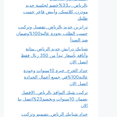
بالرياض..بـ33%خصم لجلسة حديد
مودرن، كلاسيك، وأبيض فاخر حسب
طلبك
درابزين حديد بالرياض..تفصيل وتركيب
حسب الطلب بجودة عالية100%وضمان
ضد الصدأ
شبابيك درايش حديد الرياض..متانة
وأناقة بأسعار تبدأ من 350 ريال فقط
اتصل الان
حداد الخرج..خبرة 10سنوات وجودة
عالية100%في جميع أعمال الحدادة
اتصل الان
تركيب شبك النوافذ بالرياض..الافضل
بضمان 10سنوات وبخصم23%اتصل بنا
الان
حداد شبابيك الرياض..تصميم وتركيب