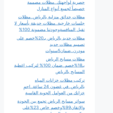
حصرية لواجهتك..مظلات مصممة
خصيصاً لجميع أنواع المنازل
مظلات حدائق منزلية بالرياض..مظلات
جلسات خارجية..مظلات حديقة بأسعار لا
تقبل المنافسةوجودتنا مضمونة 100%
مظلات حديد بالرياض بـ20%خصم على
تصميم مظلات حديد
مودرن..ضمان5سنوات
مظلات مسابح الرياض
بـ18%خصم..ضمان 100% لتركيب اغطية
المسابح بالرياض
تركيب مظلات خزانات المياه
بالرياض..في غضون 24 ساعة..احمِ
خزانك من العوامل الجوية القاسية
سواتر مسابح الرياض تجمع بين الجودة
والإتقان99%وخصم خاص 23%على