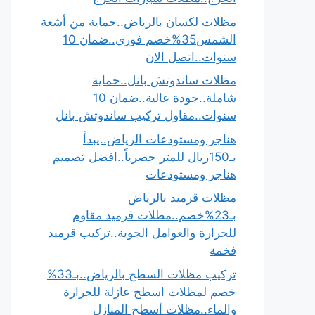
مظلات لكسان بالرياض..حماية من أشعة
الشمس35%خصم فوري..ضمان 10
سنوات..اتصل الان
مظلات ساندوتش بانل..حماية
شاملة..جودة عالية..ضمان 10
سنوات..مقاول تركيب ساندوتش بانل
هناجر ومستودعات الرياض..يبدأ
بـ150ريال للمتر حصرياً..افضل تصميم
هناجر ومستودعات
مظلات قرميد بالرياض
بـ23%خصم..مظلات قرميد مقاوم
للحرارة والعوامل الجوية..تركيب قرميد
فخمة
تركيب مظلات السطح بالرياض..بـ33%
خصم لمظلات اسطح عازلة للحرارة
والماء..مظلات أسطح المنازل