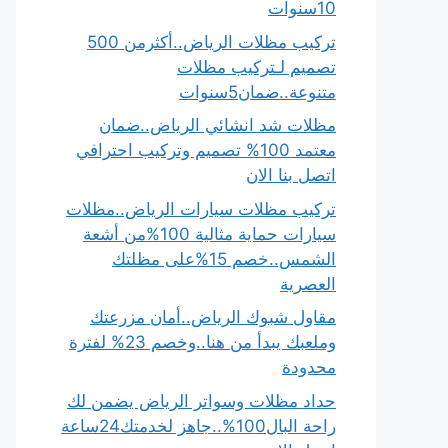
10سنوات
تركيب مظلات الرياض..أكثرمن 500
تصميم لـتركيب مظلات
متنوعة..ضمان5سنوات
مظلات شد انشائي الرياض..ضمان
معتمد 100% تصميم وتركيب احترافي
اتصل بنا الان
تركيب مظلات سيارات الرياض..مظلات
سيارات حماية مثالية 100%من أشعة
الشمس..خصم 15%على مظلتك
العصرية
مقاول شبوك الرياض..أمان مزرعتك
وملعبك يبدأ من هنا..وخصم 23% لفترة
محدودة
حداد مظلات وسواتر الرياض يضمن لك
راحة البال100%..جاهز لخدمتك24ساعة