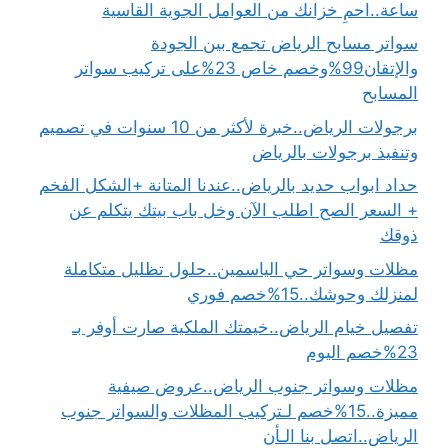
ساعة..احمِ خزانك من العوامل الجوية القاسية
سواتر مسابح الرياض تجمع بين الجودة
والإتقان99%وخصم خاص 23%على تركيب سواتر
المسابح
برجولات الرياض..خبرة لأكثر من 10 سنوات في تصميم
وتنفيذ برجولات بالرياض
حداد ابواب حديد بالرياض..عندنا المتانة +الشكل الفخم
+ السعر الصح اطلب الآن وخل باب بيتك يتكلم عن
ذوقك
مظلات وسواتر حي الياسمين..حلول تظليل متكاملة
لمنزلك وحوشك..15%خصم فوري
تفصيل خيام الرياض..خيمتك الملكية صارت أوفر بـ
23%خصم اليوم
مظلات وسواتر جنوب الرياض..عروض صيفية
مميزة..15%خصم لـتركيب المظلات والسواتر جنوب
الرياض..اتصل بنا الـأن