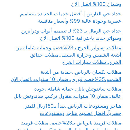
وضمان 100% اتصل الان
حداد حي العارض | أفضل خدمات الحدادة بتصاميم
عصرية وجودة عالية 99% وأسعار منافسة
حداد حي الرمال بـ 23% لـ تصميم أبواب ودرابزين
وسواتر حديد باحترافية 100% اتصل الان
مظلات وسواتر الخرج بـ23%خصم وحماية شاملة من
أشعة الشمس وحرارة الصيف..مظلات حدائق
الخرج..مظلات سيارات الخرج
مظلات لكسان بالرياض..حماية من أشعة
الشمس35%خصم فوري..ضمان 10 سنوات..اتصل الان
مظلات ساندوتش بانل..حماية شاملة..جودة
عالية..ضمان 10 سنوات..مقاول تركيب ساندوتش بانل
هناجر ومستودعات الرياض..يبدأ بـ150ريال للمتر
حصرياً..افضل تصميم هناجر ومستودعات
مظلات قرميد بالرياض بـ23%خصم..مظلات قرميد