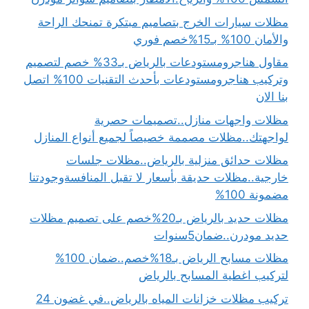
مظلات سيارات الخرج بتصاميم مبتكرة تمنحك الراحة
والأمان 100% بـ15%خصم فوري
مقاول هناجرومستودعات بالرياض بـ33% خصم لتصميم
وتركيب هناجرومستودعات بأحدث التقنيات 100% اتصل
بنا الان
مظلات واجهات منازل..تصميمات حصرية
لواجهتك..مظلات مصممة خصيصاً لجميع أنواع المنازل
مظلات حدائق منزلية بالرياض..مظلات جلسات
خارجية..مظلات حديقة بأسعار لا تقبل المنافسةوجودتنا
مضمونة 100%
مظلات حديد بالرياض بـ20%خصم على تصميم مظلات
حديد مودرن..ضمان5سنوات
مظلات مسابح الرياض بـ18%خصم..ضمان 100%
لتركيب اغطية المسابح بالرياض
تركيب مظلات خزانات المياه بالرياض..في غضون 24