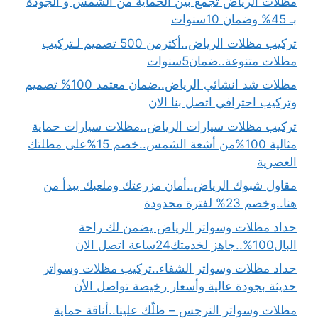
مظلات الرياض تجمع بين الحماية من الشمس و الجودة
بـ 45% وضمان 10سنوات
تركيب مظلات الرياض..أكثرمن 500 تصميم لـتركيب
مظلات متنوعة..ضمان5سنوات
مظلات شد انشائي الرياض..ضمان معتمد 100% تصميم
وتركيب احترافي اتصل بنا الان
تركيب مظلات سيارات الرياض..مظلات سيارات حماية
مثالية 100%من أشعة الشمس..خصم 15%على مظلتك
العصرية
مقاول شبوك الرياض..أمان مزرعتك وملعبك يبدأ من
هنا..وخصم 23% لفترة محدودة
حداد مظلات وسواتر الرياض يضمن لك راحة
البال100%..جاهز لخدمتك24ساعة اتصل الان
حداد مظلات وسواتر الشفاء..تركيب مظلات وسواتر
حديثة بجودة عالية وأسعار رخيصة تواصل الأن
مظلات وسواتر النرجس – ظلّك علينا..أناقة حماية