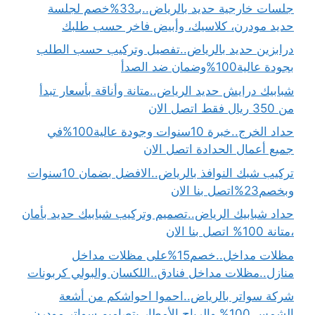
جلسات خارجية حديد بالرياض..بـ33%خصم لجلسة
حديد مودرن، كلاسيك، وأبيض فاخر حسب طلبك
درابزين حديد بالرياض..تفصيل وتركيب حسب الطلب
بجودة عالية100%وضمان ضد الصدأ
شبابيك درايش حديد الرياض..متانة وأناقة بأسعار تبدأ
من 350 ريال فقط اتصل الان
حداد الخرج..خبرة 10سنوات وجودة عالية100%في
جميع أعمال الحدادة اتصل الان
تركيب شبك النوافذ بالرياض..الافضل بضمان 10سنوات
وبخصم23%اتصل بنا الان
حداد شبابيك الرياض..تصميم وتركيب شبابيك حديد بأمان
،متانة 100% اتصل بنا الان
مظلات مداخل..خصم15%على مظلات مداخل
منازل..مظلات مداخل فنادق..اللكسان والبولي كربونات
شركة سواتر بالرياض..احموا احواشكم من أشعة
الشمس 100% والرياح.الأمطار بتصاميم سواتر مودرن