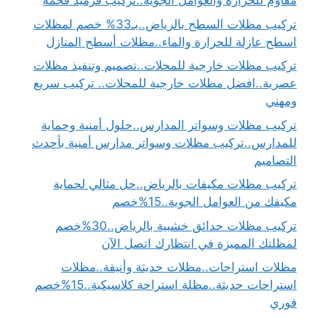
مقاوم للحرارة والعوامل الجوية..تركيب قرميد فخمة
تركيب مظلات السطح بالرياض..بـ33% خصم لمظلات
اسطح عازلة للحرارة والماء..مظلات أسطح المنازل
تركيب مظلات خارجية للمحلات..تصميم وتنفيذ مظلات
عصرية..افضل مظلات خارجية للمحلات.. تركيب سريع
ومهني
تركيب مظلات وسواتر المدارس..حلول أمنية وحماية
للمدارس..تركيب مظلات وسواتر مدارس أمنية بأحدث
التصاميم
تركيب مظلات مكيفات بالرياض..حل مثالي لحماية
مكيفك من العوامل الجوية..15%خصم
تركيب مظلات حدائق خشبية بالرياض..30%خصم
لمظلتك المميزة في انتظارك اتصل الآن
مظلات استراحات..مظلات حديثة وأنيقة..مظلات
استراحات حديثة..مظلة استراحة كلاسيكية..15%خصم
فوري