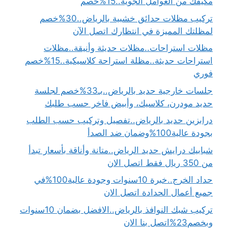
مكيفك من العوامل الجوية..15%خصم
تركيب مظلات حدائق خشبية بالرياض..30%خصم
لمظلتك المميزة في انتظارك اتصل الآن
مظلات استراحات..مظلات حديثة وأنيقة..مظلات
استراحات حديثة..مظلة استراحة كلاسيكية..15%خصم
فوري
جلسات خارجية حديد بالرياض..بـ33%خصم لجلسة
حديد مودرن، كلاسيك، وأبيض فاخر حسب طلبك
درابزين حديد بالرياض..تفصيل وتركيب حسب الطلب
بجودة عالية100%وضمان ضد الصدأ
شبابيك درايش حديد الرياض..متانة وأناقة بأسعار تبدأ
من 350 ريال فقط اتصل الان
حداد الخرج..خبرة 10سنوات وجودة عالية100%في
جميع أعمال الحدادة اتصل الان
تركيب شبك النوافذ بالرياض..الافضل بضمان 10سنوات
وبخصم23%اتصل بنا الان