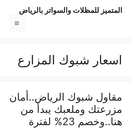
نتقل
المتميز للمظلات والسواتر بالرياض
لى
لمحتوى
القائمة
اسعار شبوك المزارع
مقاول شبوك الرياض..أمان
مزرعتك وملعبك يبدأ من
هنا..وخصم 23% لفترة