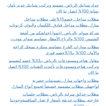
حداد شبابيك الرياض..تصميم وتركيب شبابيك حديد بأمان
،متانة 100% اتصل بنا الان
مظلات مداخل..خصم15%على مظلات مداخل
منازل..مظلات مداخل فنادق..اللكسان والبولي كربونات
شركة سواتر بالرياض..احموا احواشكم من أشعة
الشمس 100% والرياح.الأمطار بتصاميم سواتر مودرن
مظلات سيارات الخرج بتصاميم مبتكرة تمنحك الراحة
والأمان 100% بـ15%خصم فوري
مقاول هناجرومستودعات بالرياض بـ33% خصم لتصميم
وتركيب هناجرومستودعات بأحدث التقنيات 100% اتصل
بنا الان
مظلات واجهات منازل..تصميمات حصرية
لواجهتك..مظلات مصممة خصيصاً لجميع أنواع المنازل
مظلات حدائق منزلية بالرياض..مظلات جلسات
خارجية..مظلات حديقة بأسعار لا تقبل المنافسةوجودتنا