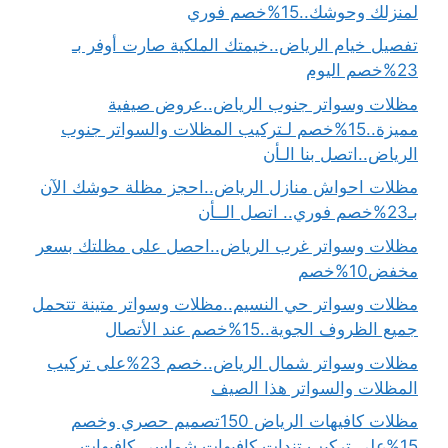
لمنزلك وحوشك..15%خصم فوري
تفصيل خيام الرياض..خيمتك الملكية صارت أوفر بـ
23%خصم اليوم
مظلات وسواتر جنوب الرياض..عروض صيفية
مميزة..15%خصم لـتركيب المظلات والسواتر جنوب
الرياض..اتصل بنا الـأن
مظلات احواش منازل الرياض..احجز مظلة حوشك الآن
بـ23%خصم فوري.. اتصل الــأن
مظلات وسواتر غرب الرياض..احصل على مظلتك بسعر
مخفض10%خصم
مظلات وسواتر حي النسيم..مظلات وسواتر متينة تتحمل
جميع الظروف الجوية..15%خصم عند الأتصال
مظلات وسواتر شمال الرياض..خصم 23%على تركيب
المظلات والسواتر هذا الصيف
مظلات كافيهات الرياض 150تصميم حصري وخصم
15%علي تركيب تندات كافيهات.شماسي كافيهات