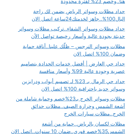
هنا..وخصم 23% لفترة محدودة
حداد مظلات وسواتر الرياض يضمن لك راحة
البال100%..جاهز لخدمتك24ساعة اتصل الان
حداد مظلات وسواتر الشفاء..تركيب مظلات وسواتر
حديثة بجودة عالية وأسعار رخيصة تواصل الأن
مظلات وسواتر النرجس – ظلّك علينا..أناقة حماية
وضمان 100% اتصل الان
حداد حي العارض | أفضل خدمات الحدادة بتصاميم
عصرية وجودة عالية 99% وأسعار منافسة
حداد حي الرمال بـ 23% لـ تصميم أبواب ودرابزين
وسواتر حديد باحترافية 100% اتصل الان
مظلات وسواتر الخرج بـ23%خصم وحماية شاملة من
أشعة الشمس وحرارة الصيف..مظلات حدائق
الخرج..مظلات سيارات الخرج
مظلات لكسان بالرياض..حماية من أشعة
الشمس35%خصم فوري..ضمان 10 سنوات..اتصل الان