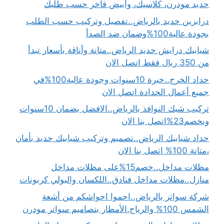
حديد مودرن، كلاسيك، وأبيض فاخر حسب طلبك
درابزين حديد بالرياض..تفصيل وتركيب حسب الطلب
بجودة عالية100%وضمان ضد الصدأ
شبابيك درايش حديد الرياض..متانة وأناقة بأسعار تبدأ
من 350 ريال فقط اتصل الان
حداد الخرج..خبرة 10سنوات وجودة عالية100%في
جميع أعمال الحدادة اتصل الان
تركيب شبك النوافذ بالرياض..الافضل بضمان 10سنوات
وبخصم23%اتصل بنا الان
حداد شبابيك الرياض..تصميم وتركيب شبابيك حديد بأمان
،متانة 100% اتصل بنا الان
مظلات مداخل..خصم15%على مظلات مداخل
منازل..مظلات مداخل فنادق..اللكسان والبولي كربونات
شركة سواتر بالرياض..احموا احواشكم من أشعة
الشمس 100% والرياح.الأمطار بتصاميم سواتر مودرن