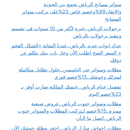
سواتر مسابح الرياض تجمع بين الجودة
والإتقان99%وخصم خاص 23%على تركيب سواتر
المسابح
برجولات الرياض..خبرة لأكثر من 10 سنوات في تصميم
وتنفيذ برجولات بالرياض
حداد ابواب حديد بالرياض..عندنا المتانة +الشكل الفخم
+ السعر الصح اطلب الآن وخل باب بيتك يتكلم عن
ذوقك
مظلات وسواتر حي الياسمين..حلول تظليل متكاملة
لمنزلك وحوشك..15%خصم فوري
تفصيل خيام الرياض..خيمتك الملكية صارت أوفر بـ
23%خصم اليوم
مظلات وسواتر جنوب الرياض..عروض صيفية
مميزة..15%خصم لـتركيب المظلات والسواتر جنوب
الرياض..اتصل بنا الـأن
مظلات احواش منازل الرياض..احجز مظلة حوشك الآن