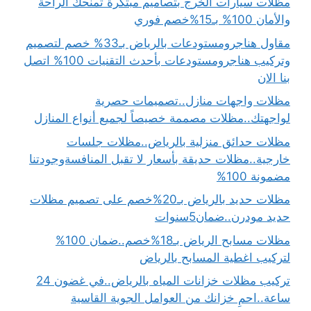
مظلات سيارات الخرج بتصاميم مبتكرة تمنحك الراحة
والأمان 100% بـ15%خصم فوري
مقاول هناجرومستودعات بالرياض بـ33% خصم لتصميم
وتركيب هناجرومستودعات بأحدث التقنيات 100% اتصل
بنا الان
مظلات واجهات منازل..تصميمات حصرية
لواجهتك..مظلات مصممة خصيصاً لجميع أنواع المنازل
مظلات حدائق منزلية بالرياض..مظلات جلسات
خارجية..مظلات حديقة بأسعار لا تقبل المنافسةوجودتنا
مضمونة 100%
مظلات حديد بالرياض بـ20%خصم على تصميم مظلات
حديد مودرن..ضمان5سنوات
مظلات مسابح الرياض بـ18%خصم..ضمان 100%
لتركيب اغطية المسابح بالرياض
تركيب مظلات خزانات المياه بالرياض..في غضون 24
ساعة..احمِ خزانك من العوامل الجوية القاسية