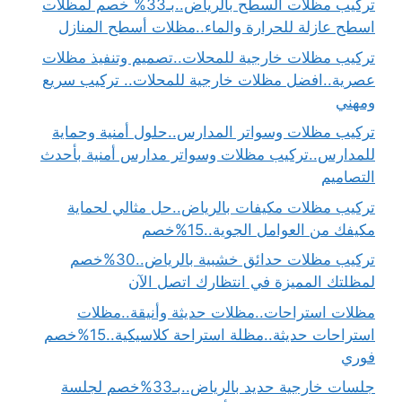
تركيب مظلات السطح بالرياض..بـ33% خصم لمظلات
اسطح عازلة للحرارة والماء..مظلات أسطح المنازل
تركيب مظلات خارجية للمحلات..تصميم وتنفيذ مظلات
عصرية..افضل مظلات خارجية للمحلات.. تركيب سريع
ومهني
تركيب مظلات وسواتر المدارس..حلول أمنية وحماية
للمدارس..تركيب مظلات وسواتر مدارس أمنية بأحدث
التصاميم
تركيب مظلات مكيفات بالرياض..حل مثالي لحماية
مكيفك من العوامل الجوية..15%خصم
تركيب مظلات حدائق خشبية بالرياض..30%خصم
لمظلتك المميزة في انتظارك اتصل الآن
مظلات استراحات..مظلات حديثة وأنيقة..مظلات
استراحات حديثة..مظلة استراحة كلاسيكية..15%خصم
فوري
جلسات خارجية حديد بالرياض..بـ33%خصم لجلسة