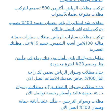
تركيب مظلات الرياض..أكثرمن 500 تصميم لـتركيب
مظلات متنوعة..ضمان5سنوات
مظلات شد انشائي الرياض..ضمان معتمد 100% تصميم
وتركيب احترافي اتصل بنا الان
تركيب مظلات سيارات الرياض..مظلات سيارات حماية
مثالية 100%من أشعة الشمس..خصم 15%على مظلتك
العصرية
مقاول شبوك الرياض..أمان مزرعتك وملعبك يبدأ من
هنا..وخصم 23% لفترة محدودة
حداد مظلات وسواتر الرياض يضمن لك راحة
البال100%..جاهز لخدمتك24ساعة اتصل الان
حداد مظلات وسواتر الشفاء..تركيب مظلات وسواتر
حديثة بجودة عالية وأسعار رخيصة تواصل الأن
مظلات وسواتر النرجس – ظلّك علينا..أناقة حماية
وضمان 100% اتصل الان