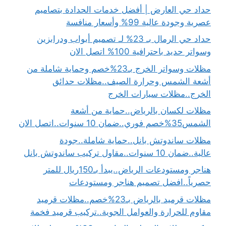
حداد حي العارض | أفضل خدمات الحدادة بتصاميم
عصرية وجودة عالية 99% وأسعار منافسة
حداد حي الرمال بـ 23% لـ تصميم أبواب ودرابزين
وسواتر حديد باحترافية 100% اتصل الان
مظلات وسواتر الخرج بـ23%خصم وحماية شاملة من
أشعة الشمس وحرارة الصيف..مظلات حدائق
الخرج..مظلات سيارات الخرج
مظلات لكسان بالرياض..حماية من أشعة
الشمس35%خصم فوري..ضمان 10 سنوات..اتصل الان
مظلات ساندوتش بانل..حماية شاملة..جودة
عالية..ضمان 10 سنوات..مقاول تركيب ساندوتش بانل
هناجر ومستودعات الرياض..يبدأ بـ150ريال للمتر
حصرياً..افضل تصميم هناجر ومستودعات
مظلات قرميد بالرياض بـ23%خصم..مظلات قرميد
مقاوم للحرارة والعوامل الجوية..تركيب قرميد فخمة