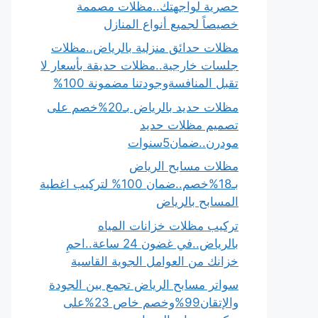
حصرية لواجهتك..مظلات مصممة
خصيصاً لجميع أنواع المنازل
مظلات حدائق منزلية بالرياض..مظلات
جلسات خارجية..مظلات حديقة بأسعار لا
تقبل المنافسةوجودتنا مضمونة 100%
مظلات حديد بالرياض بـ20%خصم على
تصميم مظلات حديد
مودرن..ضمان5سنوات
مظلات مسابح الرياض
بـ18%خصم..ضمان 100% لتركيب اغطية
المسابح بالرياض
تركيب مظلات خزانات المياه
بالرياض..في غضون 24 ساعة..احمِ
خزانك من العوامل الجوية القاسية
سواتر مسابح الرياض تجمع بين الجودة
والإتقان99%وخصم خاص 23%على