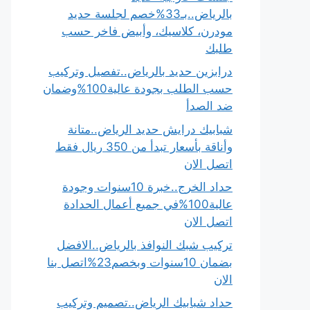
بالرياض..بـ33%خصم لجلسة حديد
مودرن، كلاسيك، وأبيض فاخر حسب
طلبك
درابزين حديد بالرياض..تفصيل وتركيب
حسب الطلب بجودة عالية100%وضمان
ضد الصدأ
شبابيك درايش حديد الرياض..متانة
وأناقة بأسعار تبدأ من 350 ريال فقط
اتصل الان
حداد الخرج..خبرة 10سنوات وجودة
عالية100%في جميع أعمال الحدادة
اتصل الان
تركيب شبك النوافذ بالرياض..الافضل
بضمان 10سنوات وبخصم23%اتصل بنا
الان
حداد شبابيك الرياض..تصميم وتركيب