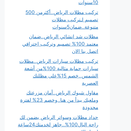
10سنوات
تركيب مظلات الرياض..أكثرمن 500
تصميم لـتركيب مظلات
متنوعة..ضمان5سنوات
مظلات شد انشائي الرياض..ضمان
معتمد 100% تصميم وتركيب احترافي
اتصل بنا الان
تركيب مظلات سيارات الرياض..مظلات
سيارات حماية مثالية 100%من أشعة
الشمس..خصم 15%على مظلتك
العصرية
مقاول شبوك الرياض..أمان مزرعتك
وملعبك يبدأ من هنا..وخصم 23% لفترة
محدودة
حداد مظلات وسواتر الرياض يضمن لك
راحة البال100%..جاهز لخدمتك24ساعة