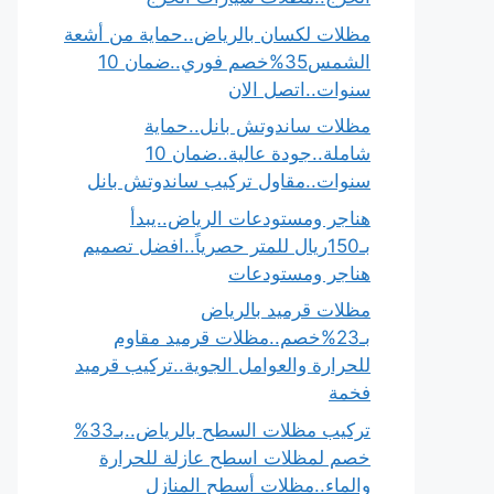
مظلات لكسان بالرياض..حماية من أشعة
الشمس35%خصم فوري..ضمان 10
سنوات..اتصل الان
مظلات ساندوتش بانل..حماية
شاملة..جودة عالية..ضمان 10
سنوات..مقاول تركيب ساندوتش بانل
هناجر ومستودعات الرياض..يبدأ
بـ150ريال للمتر حصرياً..افضل تصميم
هناجر ومستودعات
مظلات قرميد بالرياض
بـ23%خصم..مظلات قرميد مقاوم
للحرارة والعوامل الجوية..تركيب قرميد
فخمة
تركيب مظلات السطح بالرياض..بـ33%
خصم لمظلات اسطح عازلة للحرارة
والماء..مظلات أسطح المنازل