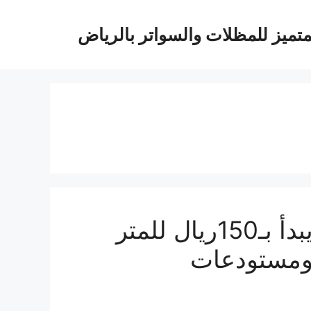
متميز للمظلات والسواتر بالرياض
هناجر ومستودعات الرياض..يبدأ بـ150ريال للمتر
 ومستودعات