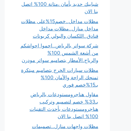
شبابيك حديد بأمان ،متانة 100% اتصل
بنا الان
مظلات مداخل..خصم15%على مظلات
مداخل منازل..مظلات مداخل
فنادق..اللكسان والبولي كربونات
شركة سواتر بالرياض..احموا احواشكم
من أشعة الشمس 100%
والرياح.الأمطار بتصاميم سواتر مودرن
مظلات سيارات الخرج بتصاميم مبتكرة
تمنحك الراحة والأمان 100%
بـ15%خصم فوري
مقاول هناجرومستودعات بالرياض
بـ33% خصم لتصميم وتركيب
هناجرومستودعات بأحدث التقنيات
100% اتصل بنا الان
مظلات واجهات منازل..تصميمات