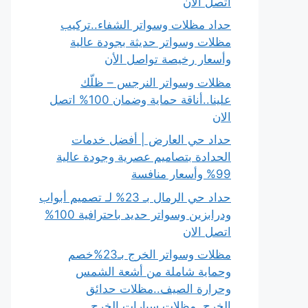
اتصل الان
حداد مظلات وسواتر الشفاء..تركيب
مظلات وسواتر حديثة بجودة عالية
وأسعار رخيصة تواصل الأن
مظلات وسواتر النرجس – ظلّك
علينا..أناقة حماية وضمان 100% اتصل
الان
حداد حي العارض | أفضل خدمات
الحدادة بتصاميم عصرية وجودة عالية
99% وأسعار منافسة
حداد حي الرمال بـ 23% لـ تصميم أبواب
ودرابزين وسواتر حديد باحترافية 100%
اتصل الان
مظلات وسواتر الخرج بـ23%خصم
وحماية شاملة من أشعة الشمس
وحرارة الصيف..مظلات حدائق
الخرج..مظلات سيارات الخرج