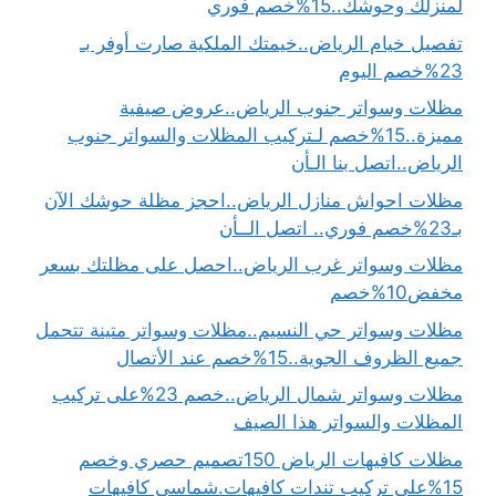
لمنزلك وحوشك..15%خصم فوري
تفصيل خيام الرياض..خيمتك الملكية صارت أوفر بـ
23%خصم اليوم
مظلات وسواتر جنوب الرياض..عروض صيفية
مميزة..15%خصم لـتركيب المظلات والسواتر جنوب
الرياض..اتصل بنا الـأن
مظلات احواش منازل الرياض..احجز مظلة حوشك الآن
بـ23%خصم فوري.. اتصل الــأن
مظلات وسواتر غرب الرياض..احصل على مظلتك بسعر
مخفض10%خصم
مظلات وسواتر حي النسيم..مظلات وسواتر متينة تتحمل
جميع الظروف الجوية..15%خصم عند الأتصال
مظلات وسواتر شمال الرياض..خصم 23%على تركيب
المظلات والسواتر هذا الصيف
مظلات كافيهات الرياض 150تصميم حصري وخصم
15%علي تركيب تندات كافيهات.شماسي كافيهات