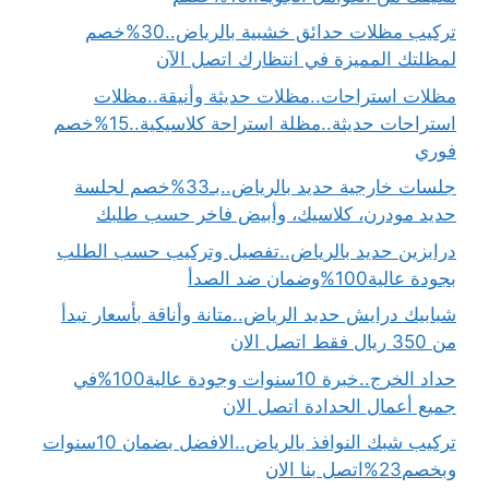
تركيب مظلات حدائق خشبية بالرياض..30%خصم
لمظلتك المميزة في انتظارك اتصل الآن
مظلات استراحات..مظلات حديثة وأنيقة..مظلات
استراحات حديثة..مظلة استراحة كلاسيكية..15%خصم
فوري
جلسات خارجية حديد بالرياض..بـ33%خصم لجلسة
حديد مودرن، كلاسيك، وأبيض فاخر حسب طلبك
درابزين حديد بالرياض..تفصيل وتركيب حسب الطلب
بجودة عالية100%وضمان ضد الصدأ
شبابيك درايش حديد الرياض..متانة وأناقة بأسعار تبدأ
من 350 ريال فقط اتصل الان
حداد الخرج..خبرة 10سنوات وجودة عالية100%في
جميع أعمال الحدادة اتصل الان
تركيب شبك النوافذ بالرياض..الافضل بضمان 10سنوات
وبخصم23%اتصل بنا الان