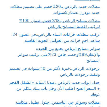
مظلات حديد بالرياض بـ20%خصم على تصميم مظلات
حديد مودرن..ضمان5سنوات
مظلات مسابح الرياض بـ18%خصم..ضمان 100%
لتركيب اغطية المسابح بالرياض
تركيب مظلات خزانات المياه بالرياض..في غضون 24
ساعة..احمِ خزانك من العوامل الجوية القاسية
سواتر مسابح الرياض تجمع بين الجودة
والإتقان99%وخصم خاص 23%على تركيب سواتر
المسابح
برجولات الرياض..خبرة لأكثر من 10 سنوات في تصميم
وتنفيذ برجولات بالرياض
حداد ابواب حديد بالرياض..عندنا المتانة +الشكل الفخم
+ السعر الصح اطلب الآن وخل باب بيتك يتكلم عن
ذوقك
مظلات وسواتر حي الياسمين..حلول تظليل متكاملة