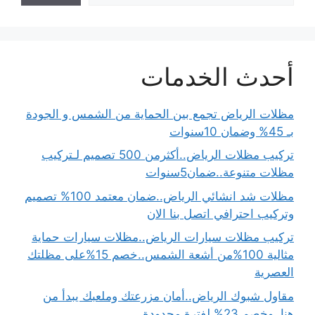
أحدث الخدمات
مظلات الرياض تجمع بين الحماية من الشمس و الجودة
بـ 45% وضمان 10سنوات
تركيب مظلات الرياض..أكثرمن 500 تصميم لـتركيب
مظلات متنوعة..ضمان5سنوات
مظلات شد انشائي الرياض..ضمان معتمد 100% تصميم
وتركيب احترافي اتصل بنا الان
تركيب مظلات سيارات الرياض..مظلات سيارات حماية
مثالية 100%من أشعة الشمس..خصم 15%على مظلتك
العصرية
مقاول شبوك الرياض..أمان مزرعتك وملعبك يبدأ من
هنا..وخصم 23% لفترة محدودة