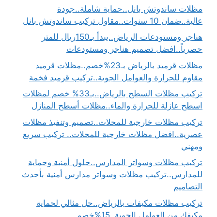
مظلات ساندوتش بانل..حماية شاملة..جودة
عالية..ضمان 10 سنوات..مقاول تركيب ساندوتش بانل
هناجر ومستودعات الرياض..يبدأ بـ150ريال للمتر
حصرياً..افضل تصميم هناجر ومستودعات
مظلات قرميد بالرياض بـ23%خصم..مظلات قرميد
مقاوم للحرارة والعوامل الجوية..تركيب قرميد فخمة
تركيب مظلات السطح بالرياض..بـ33% خصم لمظلات
اسطح عازلة للحرارة والماء..مظلات أسطح المنازل
تركيب مظلات خارجية للمحلات..تصميم وتنفيذ مظلات
عصرية..افضل مظلات خارجية للمحلات.. تركيب سريع
ومهني
تركيب مظلات وسواتر المدارس..حلول أمنية وحماية
للمدارس..تركيب مظلات وسواتر مدارس أمنية بأحدث
التصاميم
تركيب مظلات مكيفات بالرياض..حل مثالي لحماية
مكيفك من العوامل الجوية..15%خصم