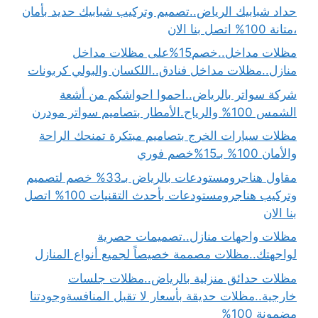
حداد شبابيك الرياض..تصميم وتركيب شبابيك حديد بأمان
،متانة 100% اتصل بنا الان
مظلات مداخل..خصم15%على مظلات مداخل
منازل..مظلات مداخل فنادق..اللكسان والبولي كربونات
شركة سواتر بالرياض..احموا احواشكم من أشعة
الشمس 100% والرياح.الأمطار بتصاميم سواتر مودرن
مظلات سيارات الخرج بتصاميم مبتكرة تمنحك الراحة
والأمان 100% بـ15%خصم فوري
مقاول هناجرومستودعات بالرياض بـ33% خصم لتصميم
وتركيب هناجرومستودعات بأحدث التقنيات 100% اتصل
بنا الان
مظلات واجهات منازل..تصميمات حصرية
لواجهتك..مظلات مصممة خصيصاً لجميع أنواع المنازل
مظلات حدائق منزلية بالرياض..مظلات جلسات
خارجية..مظلات حديقة بأسعار لا تقبل المنافسةوجودتنا
مضمونة 100%