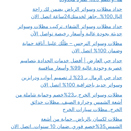
حداد مظلات وسواتر الرياض يضمن لك راحة
البال100%..جاهز لخدمتك24ساعة اتصل الان
حداد مظلات وسواتر الشفاء..تركيب مظلات وسواتر
حديثة بجودة عالية وأسعار رخيصة تواصل الأن
مظلات وسواتر النرجس – ظلّك علينا..أناقة حماية
وضمان 100% اتصل الان
حداد حي العارض | أفضل خدمات الحدادة بتصاميم
عصرية وجودة عالية 99% وأسعار منافسة
حداد حي الرمال بـ 23% لـ تصميم أبواب ودرابزين
وسواتر حديد باحترافية 100% اتصل الان
مظلات وسواتر الخرج بـ23%خصم وحماية شاملة من
أشعة الشمس وحرارة الصيف..مظلات حدائق
الخرج..مظلات سيارات الخرج
مظلات لكسان بالرياض..حماية من أشعة
الشمس35%خصم فوري..ضمان 10 سنوات..اتصل الان