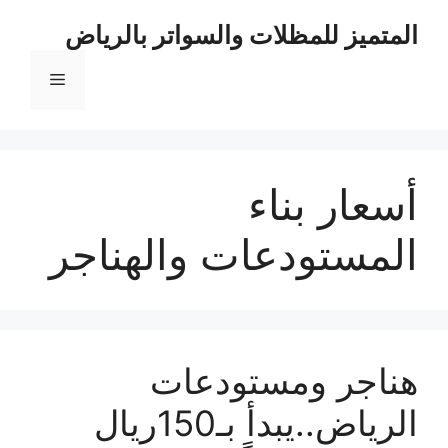
نتقل
المتميز للمظلات والسواتر بالرياض
لى
لمحتوى
القائمة
أسعار بناء
المستودعات والهناجر
هناجر ومستودعات
الرياض..يبدأ بـ150ريال